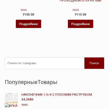
ПРОХОДНОЙ ОТОГНУТЫЙ
Оценка
Оценка
Р
155.00
Р
115.00
0
0
из
из
5
5
Подробнее
Подробнее
Поиск
ПопулярныеТовары
НАКОНЕЧНИК 1-3/4 С ПЛОСКИМ РАСТРУБОМ
44,5ММ