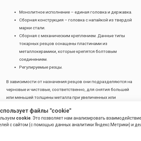
Монолитное исполнение – единая головка и державка.
Сборная конструкция – головка с напайкой из твердой
марки стали.
Сборная с механическим креплением. Данные типы
токарных резцов оснащены пластинами из
металлокерамики, которые крепятся болтовым
соединением.
Регулируемые резцы.
В зависимости от назначения резцов они подразделяются на
черновые и чистовые, соответственно, для снятия большей
или меньшей толщины металла при увеличенных или
уменьшенных оборотах. Также инструмент подразделяется и
использует файлы "cookie"
по направлению подачи на правый и левый.
ользуем
cookie
. Это позволяет нам анализировать взаимодействи
елей с сайтом (с помощью данных аналитики Яндекс.Метрики) и де
В основном виды резцов для токарного станка определяются
по их функциональному назначению и подразделяются на: