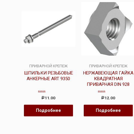
ПРИВАРНОЙ КРЕПЕЖ
ПРИВАРНОЙ КРЕПЕЖ
ШПИЛЬКИ РЕЗЬБОВЫЕ
НЕРЖАВЕЮЩАЯ ГАЙКА
АНКЕРНЫЕ ART 9350
КВАДРАТНАЯ
ПРИВАРНАЯ DIN 928
Оценка
Оценка
11.00
12.00
Р
Р
0
0
из
из
5
5
Подробнее
Подробнее