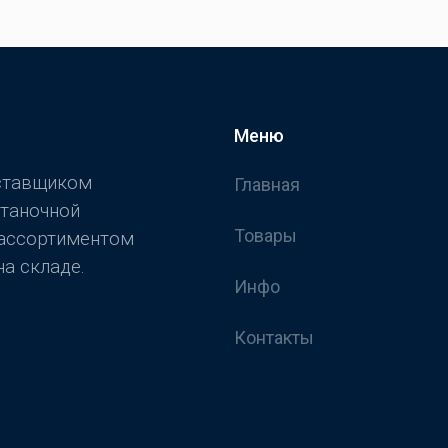
Меню
оставщиком
Главная
станочной
Товары
 ассортиментом
а складе.
Инфо
Контакты