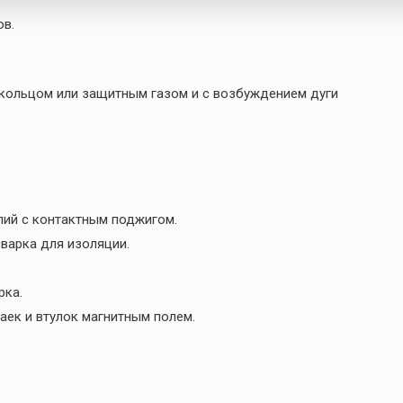
ов.
кольцом или защитным газом и с возбуждением дуги
и
ий с контактным поджигом.
сварка для изоляции.
рка.
аек и втулок магнитным полем.