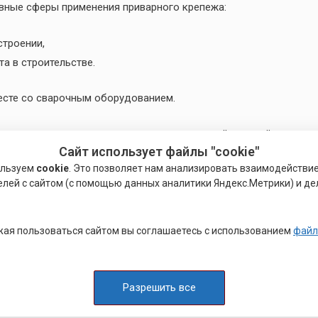
вные сферы применения приварного крепежа:
строении,
а в строительстве.
месте со сварочным оборудованием.
ия
шпилек
и
приварных втулок
конденсаторной сваркой:
Сайт использует файлы "cookie"
ользуем
cookie
. Это позволяет нам анализировать взаимодействи
елей с сайтом (с помощью данных аналитики Яндекс.Метрики) и де
ических шкафов.
ая пользоваться сайтом вы соглашаетесь с использованием
файл
СТ 55738- 2013
Разрешить все
аппарата процесс приварки становится