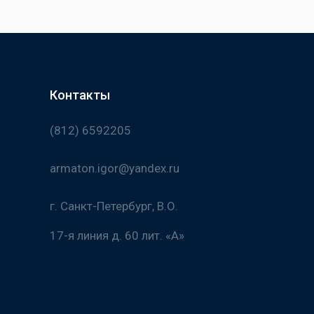
Контакты
(812) 6592205
armaton.igor@yandex.ru
г. Санкт-Петербург, В.О.
17-я линия д. 60 лит. «А»