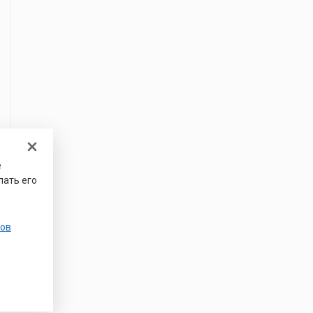
е
лать его
ов