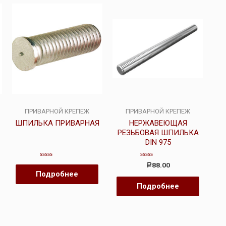
ПРИВАРНОЙ КРЕПЕЖ
ПРИВАРНОЙ КРЕПЕЖ
ШПИЛЬКА ПРИВАРНАЯ
НЕРЖАВЕЮЩАЯ
РЕЗЬБОВАЯ ШПИЛЬКА
DIN 975
Оценка
Оценка
88.00
Р
0
0
Подробнее
из
из
5
5
Подробнее