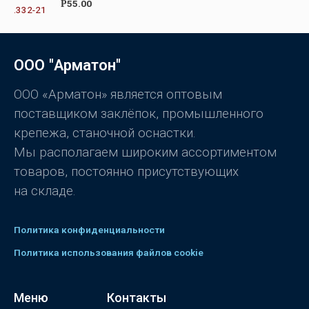
О
55.00
Р
и
ц
з
е
5
н
к
а
0
ООО "Арматон"
и
з
5
ООО «Арматон» является оптовым
поставщиком заклёпок, промышленного
крепежа, станочной оснастки.
Мы располагаем широким ассортиментом
товаров, постоянно присутствующих
на складе.
Политика конфиденциальности
Политика использования файлов cookie
Меню
Контакты