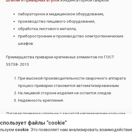
шпилек
и
приварных втулок
конденсаторной сваркой:
лабораторное и медицинское оборудование,
производство пищевого оборудования,
обработка листового металла,
приборостроение и производство электротехнических
шкафов.
Преимущества приварки крепежных элементов-по ГОСТ
55738- 2013
При высокой производительности сварочного аппарата
процесс приварки становится автоматизированным.
На лицевой стороне изделия не остается следов.
Надежность крепления.
Дуговая приварка шпильки с защитой керамическим кольцом
или защитным газом и с возбуждением дуги размыканием
использует файлы "cookie"
цепи.
ользуем
cookie
. Это позволяет нам анализировать взаимодействи