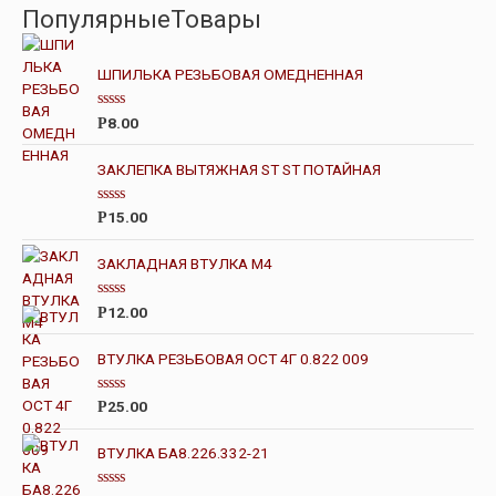
ПопулярныеТовары
ШПИЛЬКА РЕЗЬБОВАЯ ОМЕДНЕННАЯ
О
8.00
Р
ц
е
н
ЗАКЛЕПКА ВЫТЯЖНАЯ ST ST ПОТАЙНАЯ
к
а
0
О
15.00
Р
и
ц
з
е
5
н
ЗАКЛАДНАЯ ВТУЛКА М4
к
а
0
О
12.00
Р
и
ц
з
е
5
н
ВТУЛКА РЕЗЬБОВАЯ ОСТ 4Г 0.822 009
к
а
0
О
25.00
Р
и
ц
з
е
5
н
ВТУЛКА БА8.226.332-21
к
а
0