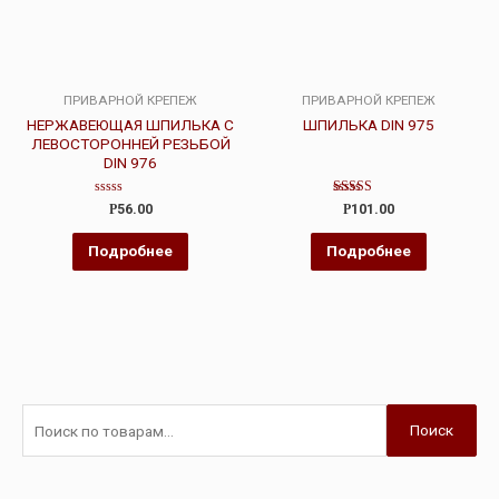
ПРИВАРНОЙ КРЕПЕЖ
ПРИВАРНОЙ КРЕПЕЖ
НЕРЖАВЕЮЩАЯ ШПИЛЬКА С
ШПИЛЬКА DIN 975
ЛЕВОСТОРОННЕЙ РЕЗЬБОЙ
DIN 976
Оценка
Оценка
Р
56.00
Р
101.00
0
4.00
из
из 5
5
Подробнее
Подробнее
Поиск