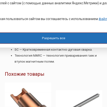
елей с сайтом (с помощью данных аналитики Яндекс.Метрики) и де
Виды процессов приварки
ая пользоваться сайтом вы соглашаетесь с использованием
файл
CD — Конденсаторная сварка крепежных изделий с
контактным поджигом.
ISO — Конденсаторная (HVAC) и дуговая (FRI) сварка для
изоляции.
Разрешить все
Дуговая сварка — ARC.
SC — Кратковременная контактно-дуговая сварка.
Технология MARC — технология приваривания гаек и
втулок магнитным полем.
Похожие товары