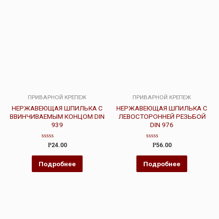
ПРИВАРНОЙ КРЕПЕЖ
ПРИВАРНОЙ КРЕПЕЖ
НЕРЖАВЕЮЩАЯ ШПИЛЬКА С
НЕРЖАВЕЮЩАЯ ШПИЛЬКА С
ВВИНЧИВАЕМЫМ КОНЦОМ DIN
ЛЕВОСТОРОННЕЙ РЕЗЬБОЙ
939
DIN 976
Оценка
Оценка
Р
24.00
Р
56.00
0
0
из
из
5
5
Подробнее
Подробнее