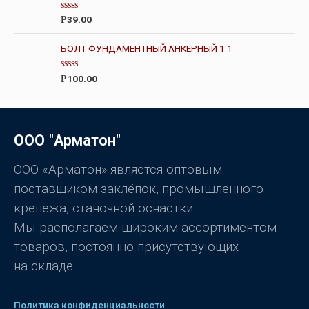
а
0
О
39.00
Р
и
ц
з
е
5
н
БОЛТ ФУНДАМЕНТНЫЙ АНКЕРНЫЙ 1.1
к
а
0
О
100.00
Р
и
ц
з
е
5
н
к
а
0
ООО "Арматон"
и
з
5
ООО «Арматон» является оптовым
поставщиком заклёпок, промышленного
крепежа, станочной оснастки.
Мы располагаем широким ассортиментом
товаров, постоянно присутствующих
на складе.
Политика конфиденциальности