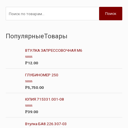
Поиск
ПопулярныеТовары
ВТУЛКА ЗАПРЕССОВОЧНАЯ М6
О
12.00
Р
ц
е
н
ГЛУБИНОМЕР 250
к
а
0
О
5,750.00
Р
и
ц
з
е
5
н
ЮПИЯ.715331.001-08
к
а
0
О
39.00
Р
и
ц
з
е
5
н
Втулка БА8.226.307-03
к