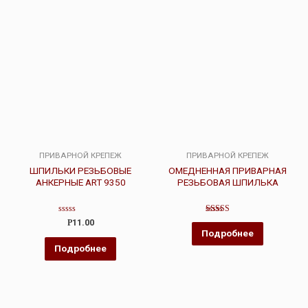
ПРИВАРНОЙ КРЕПЕЖ
ПРИВАРНОЙ КРЕПЕЖ
ШПИЛЬКИ РЕЗЬБОВЫЕ
ОМЕДНЕННАЯ ПРИВАРНАЯ
АНКЕРНЫЕ ART 9350
РЕЗЬБОВАЯ ШПИЛЬКА
Оценка
Оценка
Р
11.00
0
4.00
Подробнее
из
из 5
5
Подробнее