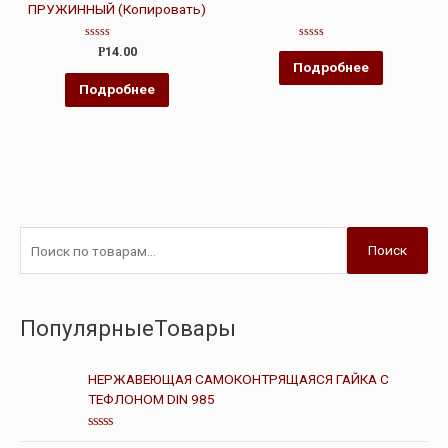
ПРУЖИННЫЙ (Копировать)
Оценка
Оценка
Р
14.00
0
0
Подробнее
из
из
5
5
Подробнее
Поиск
ПопулярныеТовары
НЕРЖАВЕЮЩАЯ САМОКОНТРЯЩАЯСЯ ГАЙКА С
ТЕФЛОНОМ DIN 985
О