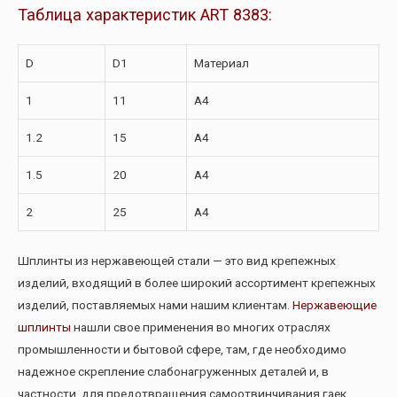
Таблица характеристик ART 8383:
D
D1
Материал
1
11
A4
1.2
15
A4
1.5
20
A4
2
25
A4
Шплинты из нержавеющей стали — это вид крепежных
изделий, входящий в более широкий ассортимент крепежных
изделий, поставляемых нами нашим клиентам.
Нержавеющие
шплинты
нашли свое применения во многих отраслях
промышленности и бытовой сфере, там, где необходимо
надежное скрепление слабонагруженных деталей и, в
частности, для предотвращения самоотвинчивания гаек.