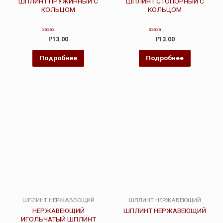
ШПЛИНТ ПРУЖИННЫЙ С
ШПЛИНТ СТОПОРНЫЙ С
КОЛЬЦОМ
КОЛЬЦОМ
Оценка
Оценка
Р
13.00
Р
13.00
0
0
из
из
5
5
Подробнее
Подробнее
ШПЛИНТ НЕРЖАВЕЮЩИЙ
ШПЛИНТ НЕРЖАВЕЮЩИЙ
НЕРЖАВЕЮЩИЙ
ШПЛИНТ НЕРЖАВЕЮЩИЙ
ИГОЛЬЧАТЫЙ ШПЛИНТ