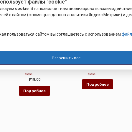
использует файлы "cookie"
ользуем
cookie
. Это позволяет нам анализировать взаимодействи
елей с сайтом (с помощью данных аналитики Яндекс.Метрики) и де
ая пользоваться сайтом вы соглашаетесь с использованием
файл
СПЕЦКРЕПЕЖ
СПЕЦКРЕПЕЖ
БОЛТ ОТКИДНОЙ
ПАЛЕЦ КРЕПЁЖНЫЙ
Разрешить все
Оценка
Оценка
Р
18.00
0
0
Подробнее
из
из
5
5
Подробнее