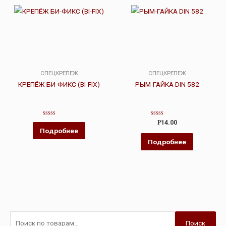
СПЕЦКРЕПЕЖ
СПЕЦКРЕПЕЖ
КРЕПЁЖ БИ-ФИКС (BI-FIX)
РЫМ-ГАЙКА DIN 582
Оценка
Оценка
Р
14.00
0
0
Подробнее
из
из
5
5
Подробнее
Поиск