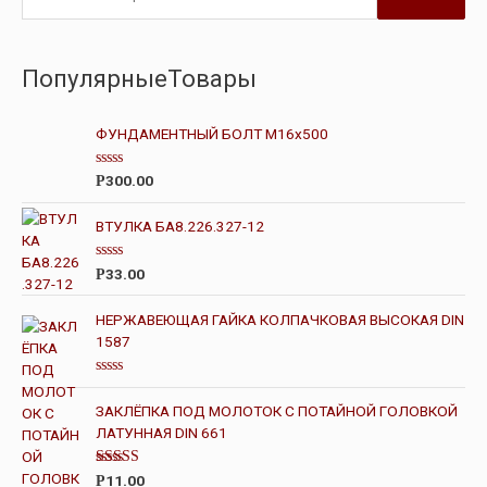
ПопулярныеТовары
ФУНДАМЕНТНЫЙ БОЛТ М16х500
О
300.00
Р
ц
е
н
ВТУЛКА БА8.226.327-12
к
а
0
О
33.00
Р
и
ц
з
е
5
н
НЕРЖАВЕЮЩАЯ ГАЙКА КОЛПАЧКОВАЯ ВЫСОКАЯ DIN
к
1587
а
0
и
з
О
5
ц
ЗАКЛЁПКА ПОД МОЛОТОК С ПОТАЙНОЙ ГОЛОВКОЙ
е
н
ЛАТУННАЯ DIN 661
к
а
0
Оценка
11.00
Р
и