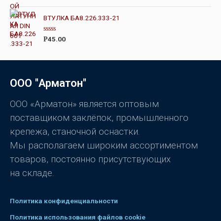
4.00
из 5
з
5
ВТУЛКА БА8.226.333-21
О
45.00
Р
ц
е
н
к
а
0
ООО "Арматон"
и
з
5
ООО «Арматон» является оптовым
поставщиком заклёпок, промышленного
крепежа, станочной оснастки.
Мы располагаем широким ассортиментом
товаров, постоянно присутствующих
на складе.
Политика конфиденциальности
Политика использования файлов cookie