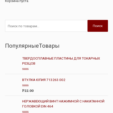
Корзина пуста.
Поиск
ПопулярныеТовары
ТВЕРДОСПЛАВНЫЕ ПЛАСТИНЫ ДЛЯ ТОКАРНЫХ
РЕЗЦОВ
О
ц
ВТУЛКА ЮПИЯ 713263.002
е
н
к
О
а
22.00
Р
ц
0
е
и
н
з
НЕРЖАВЕЮЩИЙ ВИНТ НАЖИМНОЙ С НАКАТАННОЙ
к
5
ГОЛОВКОЙ DIN 464
а
0