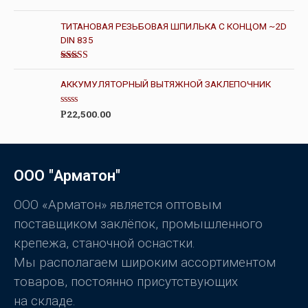
и
з
О
5
ц
ТИТАНОВАЯ РЕЗЬБОВАЯ ШПИЛЬКА С КОНЦОМ ~2D
е
н
DIN 835
к
а
0
Оценка
и
4.00
из 5
з
АККУМУЛЯТОРНЫЙ ВЫТЯЖНОЙ ЗАКЛЕПОЧНИК
5
О
22,500.00
Р
ц
е
н
к
а
0
ООО "Арматон"
и
з
5
ООО «Арматон» является оптовым
поставщиком заклёпок, промышленного
крепежа, станочной оснастки.
Мы располагаем широким ассортиментом
товаров, постоянно присутствующих
на складе.