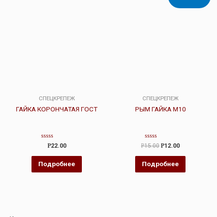
СПЕЦКРЕПЕЖ
СПЕЦКРЕПЕЖ
ГАЙКА КОРОНЧАТАЯ ГОСТ
РЫМ ГАЙКА М10
Оценка
Оценка
Р
22.00
Р
15.00
Р
12.00
0
0
из
из
5
5
Подробнее
Подробнее