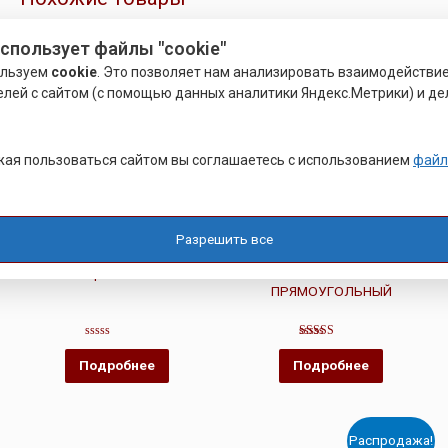
использует файлы "cookie"
ользуем
cookie
. Это позволяет нам анализировать взаимодействи
елей с сайтом (с помощью данных аналитики Яндекс.Метрики) и де
ая пользоваться сайтом вы соглашаетесь с использованием
файл
Разрешить все
СПЕЦКРЕПЕЖ
СПЕЦКРЕПЕЖ
ПАЛЕЦ КРЕПЁЖНЫЙ
ШУРУП КРЮЧОК
ПРЯМОУГОЛЬНЫЙ
Оценка
Оценка
0
4.00
Подробнее
Подробнее
из
из 5
5
Распродажа!