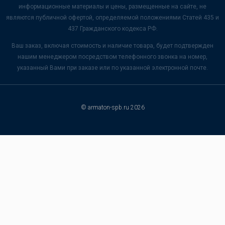
информационные материалы и цены, размещенные на сайте, не
являются публичной офертой, определяемой положениями Статей 435 и
437 Гражданского кодекса РФ.
Ваш заказ, включая стоимость и наличие товара, будет подтвержден
нашим менеджером посредством телефонного звонка на номер,
указанный Вами при заказе или по указанной электронной почте.
© armaton-spb.ru 2026