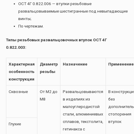
ОСТ 4Г 0.822.006 — втулки резьбовые
развальцовываемые шестигранные под невыпадающие
винты;
По чертежам.
Типы резьбовых развальцовочных втулок ОСТ 4Г
0.822.003:
Характерная
Диаметр
Назначение
Применение
особенность
резьбы
конструкции
Сквозные
От М2 до
Развальцовываются
В конструкци
М8
в изделиях из
без
малоуглеродистой
дополнитель
стали, алюминиевых
стопорения
сплавов, текстолита,
втулок
Глухие
гетинакса с