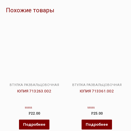
Похожие товары
ВТУЛКА РАЗВАЛЬЦОВОЧНАЯ
ВТУЛКА РАЗВАЛЬЦОВОЧНАЯ
ЮПИЯ 713263.002
ЮПИЯ 713361.002
Оценка
Оценка
Р
22.00
Р
25.00
0
0
из
из
5
5
Подробнее
Подробнее