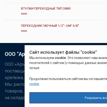
О
и
ц
з
е
ВТУЛКИ ПЕРЕХОДНЫЕ ТИП 3880
5
н
к
а
О
0
ц
и
е
ПЕРЕХОДНИК ГАЕЧНЫЙ 1/2"- UNF 5/8"
з
н
5
к
а
О
0
ц
и
е
з
н
5
к
а
Сайт использует файлы "cookie"
ООО "Арматон"
0
и
Мы используем
cookie
. Это позволяет нам ана
з
посетителей с сайтом (с помощью данных анали
5
ООО «Арматон» является оптовым
лучше.
поставщиком заклёпок, промышленного
крепежа, станочной оснастки.
Продолжая пользоваться сайтом вы соглашает
Мы располагаем широким ассортиментом
cookie
.
товаров, постоянно присутствующих
на складе.
Разрешить вс