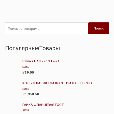
Поиск
ПопулярныеТовары
Втулка БА8.226.317-21
О
39.00
Р
ц
е
н
КОЛЬЦЕВАЯ ФРЕЗА КОРОНЧАТОЕ СВЕРЛО
к
а
0
О
1,950.50
Р
и
ц
з
е
5
н
ГАЙКА ФЛАНЦЕВАЯ ГОСТ
к
а
0