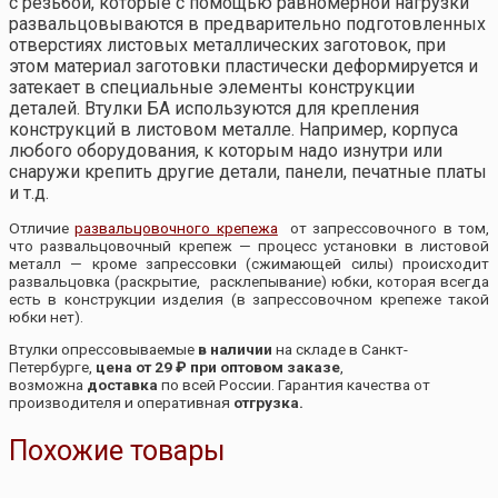
с резьбой, которые с помощью равномерной нагрузки
развальцовываются в предварительно подготовленных
отверстиях листовых металлических заготовок, при
этом материал заготовки пластически деформируется и
затекает в специальные элементы конструкции
деталей. Втулки БА используются для крепления
конструкций в листовом металле. Например, корпуса
любого оборудования, к которым надо изнутри или
снаружи крепить другие детали, панели, печатные платы
и т.д.
Отличие
развальцовочного крепежа
от запрессовочного в том,
что развальцовочный крепеж — процесс установки в листовой
металл — кроме запрессовки (сжимающей силы) происходит
развальцовка (раскрытие, расклепывание) юбки, которая всегда
есть в конструкции изделия (в запрессовочном крепеже такой
юбки нет).
Втулки опрессовываемые
в наличии
на складе в Санкт-
Петербурге,
цена от 29 ₽ при оптовом заказе
,
возможна
доставка
по всей России. Гарантия качества от
производителя и оперативная
отгрузка.
Похожие товары