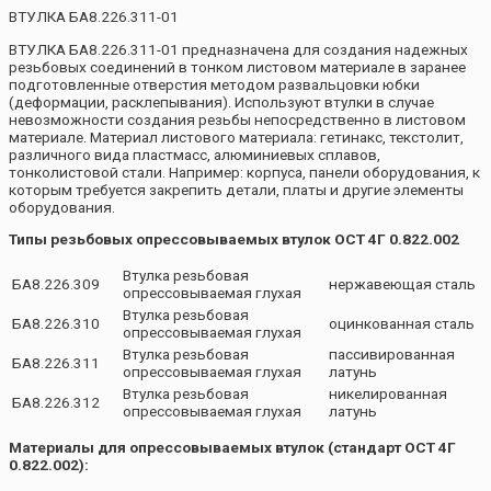
ВТУЛКА БА8.226.311-01
ВТУЛКА БА8.226.311-01 предназначена для создания надежных
резьбовых соединений в тонком листовом материале в заранее
подготовленные отверстия методом развальцовки юбки
(деформации, расклепывания). Используют втулки в случае
невозможности создания резьбы непосредственно в листовом
материале. Материал листового материала: гетинакс, текстолит,
различного вида пластмасс, алюминиевых сплавов,
тонколистовой стали. Например: корпуса, панели оборудования, к
которым требуется закрепить детали, платы и другие элементы
оборудования.
Типы резьбовых опрессовываемых втулок ОСТ 4Г 0.822.002
Втулка резьбовая
БА8.226.309
нержавеющая сталь
опрессовываемая глухая
Втулка резьбовая
БА8.226.310
оцинкованная сталь
опрессовываемая глухая
Втулка резьбовая
пассивированная
БА8.226.311
опрессовываемая глухая
латунь
Втулка резьбовая
никелированная
БА8.226.312
опрессовываемая глухая
латунь
Материалы для опрессовываемых втулок (стандарт ОСТ 4Г
0.822.002):