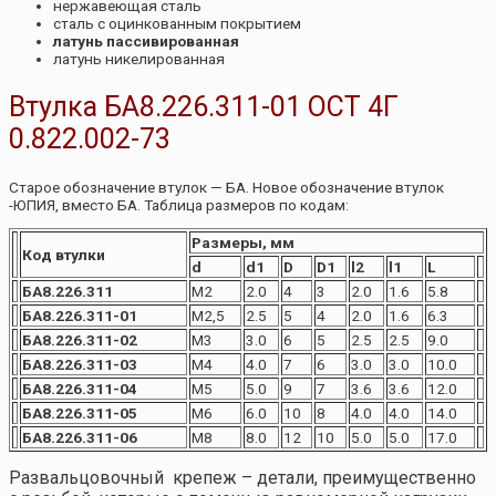
нержавеющая сталь
сталь с оцинкованным покрытием
латунь пассивированная
латунь никелированная
Втулка БА8.226.311-01 ОСТ 4Г
0.822.002-73
Старое обозначение втулок — БА. Новое обозначение втулок
-ЮПИЯ, вместо БА. Таблица размеров по кодам:
Размеры, мм
Код втулки
d
d1
D
D1
l2
l1
L
БА8.226.311
М2
2.0
4
3
2.0
1.6
5.8
БА8.226.311-01
М2,5
2.5
5
4
2.0
1.6
6.3
БА8.226.311-02
М3
3.0
6
5
2.5
2.5
9.0
БА8.226.311-03
М4
4.0
7
6
3.0
3.0
10.0
БА8.226.311-04
М5
5.0
9
7
3.6
3.6
12.0
БА8.226.311-05
М6
6.0
10
8
4.0
4.0
14.0
БА8.226.311-06
М8
8.0
12
10
5.0
5.0
17.0
Развальцовочный крепеж – детали, преимущественно