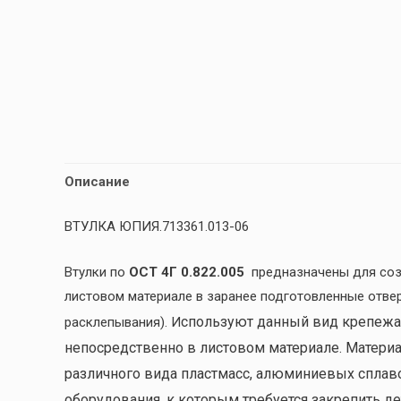
Описание
ВТУЛКА ЮПИЯ.713361.013-06
Втулки по
ОСТ 4Г 0.822.005
предназначены для соз
листовом материале в заранее подготовленные отве
спользуют данный вид крепежа
расклепывания). И
непосредственно в листовом материале. Материал
различного вида пластмасс, алюминиевых сплавов
оборудования, к которым требуется закрепить де