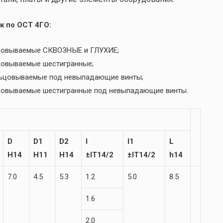
к по ОСТ 4ГО:
льцовываемые СКВОЗНЫЕ и ГЛУХИЕ;
ьцовываемые шестигранные;
льцовываемые под невыпадающие винты;
ьцовываемые шестигранные под невыпадающие винты.
D
D1
D2
l
l1
L
H14
H11
H14
±IT14/2
±IT14/2
h14
7.0
4.5
5.3
1.2
5.0
8.5
1.6
2.0