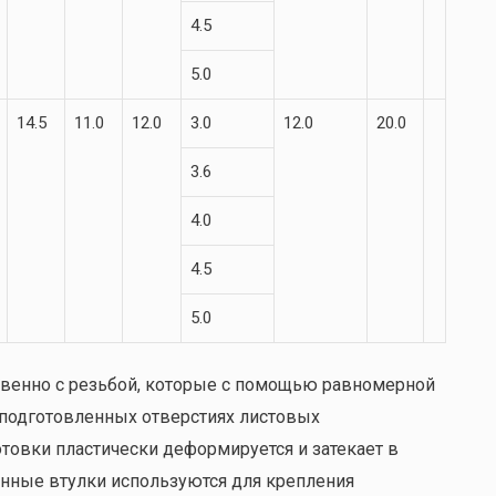
4.5
5.0
14.5
11.0
12.0
3.0
12.0
20.0
3.6
4.0
4.5
5.0
венно с резьбой, которые с помощью равномерной
подготовленных отверстиях листовых
отовки пластически деформируется и затекает в
нные втулки используются для крепления