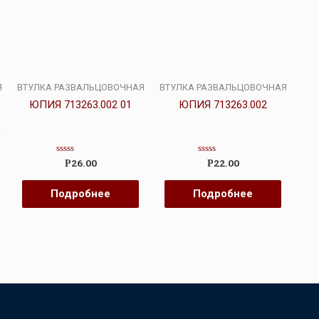
Я
ВТУЛКА РАЗВАЛЬЦОВОЧНАЯ
ВТУЛКА РАЗВАЛЬЦОВОЧНАЯ
ЮПИЯ 713263.002 01
ЮПИЯ 713263.002
3
Оценка
Оценка
26.00
22.00
Р
Р
0
0
из
из
5
5
Подробнее
Подробнее