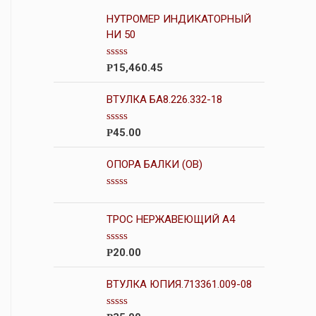
НУТРОМЕР ИНДИКАТОРНЫЙ
НИ 50
О
15,460.45
Р
ц
е
н
ВТУЛКА БА8.226.332-18
к
а
0
О
45.00
Р
и
ц
з
е
5
н
ОПОРА БАЛКИ (OB)
к
а
0
О
и
ц
з
е
ТРОС НЕРЖАВЕЮЩИЙ А4
5
н
к
а
О
20.00
Р
0
ц
и
е
з
н
ВТУЛКА ЮПИЯ.713361.009-08
5
к
а
0