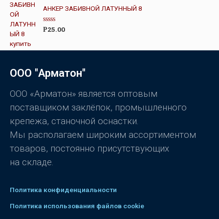
5
н
АНКЕР ЗАБИВНОЙ ЛАТУННЫЙ 8
к
а
0
О
25.00
Р
и
ц
з
е
5
н
к
а
0
ООО "Арматон"
и
з
5
ООО «Арматон» является оптовым
поставщиком заклёпок, промышленного
крепежа, станочной оснастки.
Мы располагаем широким ассортиментом
товаров, постоянно присутствующих
на складе.
Политика конфиденциальности
Политика использования файлов cookie