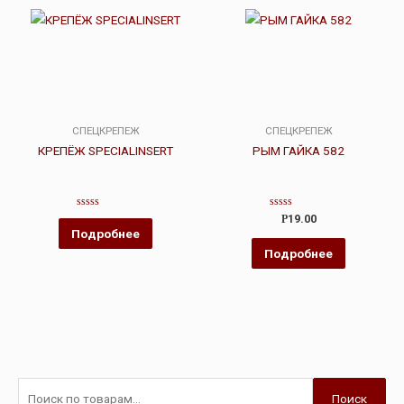
СПЕЦКРЕПЕЖ
СПЕЦКРЕПЕЖ
КРЕПЁЖ SPECIALINSERT
РЫМ ГАЙКА 582
Оценка
Оценка
Р
19.00
0
0
Подробнее
из
из
5
5
Подробнее
Поиск