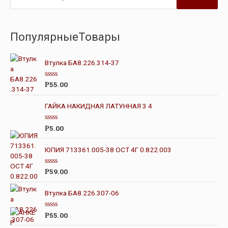
ПопулярныеТовары
Втулка БА8.226.314-37
О
55.00
Р
ц
е
н
ГАЙКА НАКИДНАЯ ЛАТУННАЯ 3 4
к
а
0
О
5.00
Р
и
ц
з
е
5
н
ЮПИЯ 713361.005-38 ОСТ 4Г 0.822.003
к
а
0
О
59.00
Р
и
ц
з
е
5
н
Втулка БА8.226.307-06
к
а
0
О
55.00
Р
и
ц
з
е