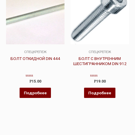
СПЕЦКРЕПЕЖ
СПЕЦКРЕПЕЖ
БОЛТ ОТКИДНОЙ DIN 444
БОЛТ С ВНУТРЕННИМ
ШЕСТИГРАННИКОМ DIN 912
Оценка
Оценка
Р
15.00
Р
19.00
0
0
из
из
5
5
Подробнее
Подробнее