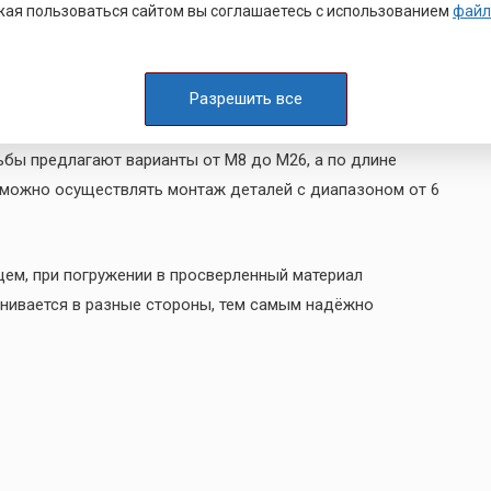
ая пользоваться сайтом вы соглашаетесь с использованием
файл
 крепления металлоконструкций крупных и средних
Также в ряде случаев возможно применение шпилек для
кой анкер резьбовым стержнем и фиксирующим фитингом
Разрешить все
е анкер-шпильки из стали с цинковым покрытием. В
тавлен в нержавеющем варианте. Размерный ряд
ьбы предлагают варианты от М8 до М26, а по длине
в можно осуществлять монтаж деталей с диапазоном от 6
ем, при погружении в просверленный материал
линивается в разные стороны, тем самым надёжно