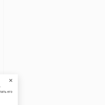
е
лать его