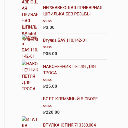
НЕРЖАВЕЮЩАЯ ПРИВАРНАЯ
ШПИЛЬКА БЕЗ РЕЗЬБЫ
О
3.00
Р
ц
е
н
Втулка БА9.110.142-01
к
а
0
О
35.00
Р
и
ц
з
е
5
н
НАКОНЕЧНИК ПЕТЛЯ ДЛЯ
к
ТРОСА
а
0
и
О
25.00
Р
з
ц
5
е
н
БОЛТ КЛЕММНЫЙ В СБОРЕ
к
а
0
О
220.00
Р
и
ц
з
е
5
н
ВТУЛКА ЮПИЯ.713363.004