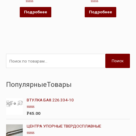
Оценка
Оценка
0
0
Подробнее
Подробнее
из
из
5
5
Поиск
ПопулярныеТовары
ВТУЛКА БА8.226.334-10
О
45.00
Р
ц
е
н
ЦЕНТРА УПОРНЫЕ ТВЕРДОСПЛАВНЫЕ
к
а