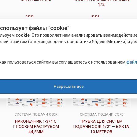
1/2
Оценка
Оценка
0
0
Подробнее
Подробнее
использует файлы "cookie"
из
из
5
5
ользуем
cookie
. Это позволяет нам анализировать взаимодействи
елей с сайтом (с помощью данных аналитики Яндекс.Метрики) и де
ая пользоваться сайтом вы соглашаетесь с использованием
файл
Разрешить все
СИСТЕМА ПОДАЧИ СОЖ
СИСТЕМА ПОДАЧИ СОЖ
НАКОНЕЧНИК 1-3/4 С
ТРУБКА ДЛЯ СИСТЕМ
ПЛОСКИМ РАСТРУБОМ
ПОДАЧИ СОЖ 1/2″ — БУХТА
44,5ММ
10 МЕТРОВ