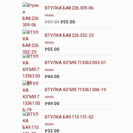
ВТУЛКА БА8.226.309-06
О
59.00
55.00
Р
Р
ц
е
н
ВТУЛКА БА8.226.332-25
к
а
0
О
55.00
Р
и
ц
з
е
5
н
ВТУЛКА ЮПИЯ.713363.003-01
к
а
0
О
44.00
Р
и
ц
з
е
5
н
ВТУЛКА ЮПИЯ.713361.006-19
к
а
0
О
49.00
Р
и
ц
з
е
5
н
ВТУЛКА БА9.110.151-02
к
а
0
О
32.00
Р