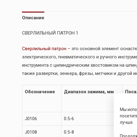
Описание
СВЕРЛИЛЬНЫЙ ПАТРОН 1
Сверлильный патрон
– это основной элемент оснастк
электрического, пневматического и ручного инстру
инструмента с цилиндрическим хвостовиком на шпинд
также развертки, зенкера, фрезы, метчики и другой и
Обозначение
Диапазон зажима, мм
Поса
Мы исп
посетит
J0106
0.5-6
B10
лучше.
J0108
0.5-8
B12
Продолж