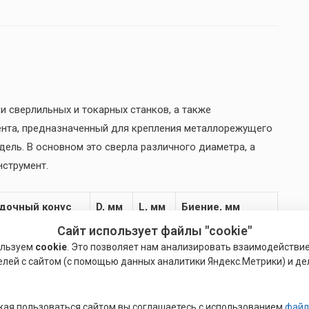
и сверлильных и токарных станков, а также
мента, предназначенный для крепления металлорежущего
ель. В основном это сверла различного диаметра, а
нструмент.
дочный конус
D, мм
L, мм
Биение, мм
Сайт использует файлы "cookie"
P
D
M
ользуем
cookie
. Это позволяет нам анализировать взаимодействи
елей с сайтом (с помощью данных аналитики Яндекс.Метрики) и де
34
72
0.12
0.16
—
42
82
0.06
ая пользоваться сайтом вы соглашаетесь с использованием
файл