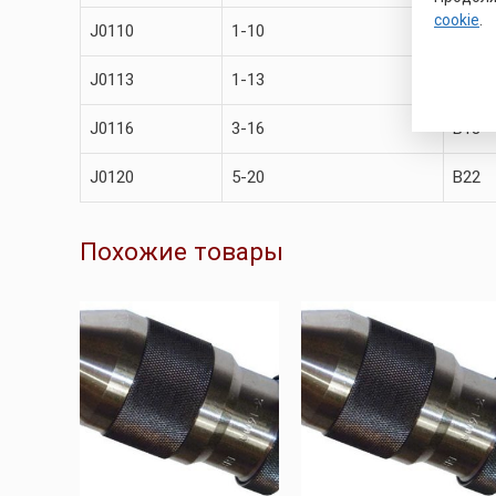
cookie
.
J0110
1-10
B12
J0113
1-13
B16
J0116
3-16
B18
J0120
5-20
B22
Похожие товары