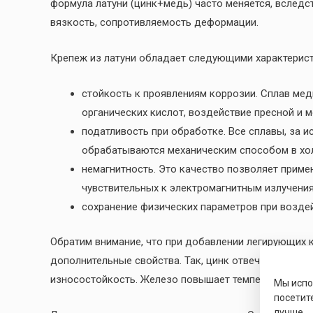
формула латуни (цинк+медь) часто меняется, вследст
вязкость, сопротивляемость деформации.
Крепеж из латуни обладает следующими характерист
стойкость к проявлениям коррозии. Сплав мед
органических кислот, воздействие пресной и 
податливость при обработке. Все сплавы, за и
обрабатываются механическим способом в хол
немагнитность. Это качество позволяет приме
чувствительных к электромагнитным излучения
сохранение физических параметров при воздей
Обратим внимание, что при добавлении легирующих 
дополнительные свойства. Так, цинк отвечает за по
износостойкость. Железо повышает температуру рек
Мы исп
посетит
лучше.