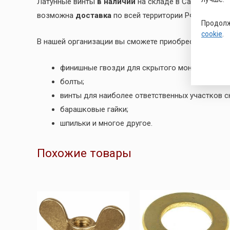
Латунные винты
в наличии
на складе в Санкт-Петер
возможна
доставка
по всей территории РФ. Гаранти
Продолж
cookie
.
В нашей организации вы сможете приобрести латунн
финишные гвозди для скрытого монтажа;
болты;
винты для наиболее ответственных участков с
барашковые гайки;
шпильки и многое другое.
Похожие товары