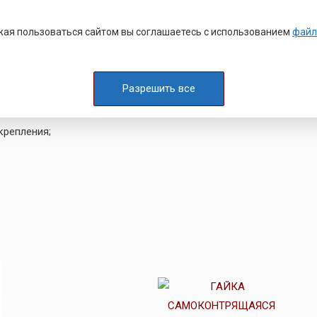
бурге,
цена
от 9 ₽
при оптовом заказе
,
я качества от производителя и оперативная
отгрузка.
ая пользоваться сайтом вы соглашаетесь с использованием
файл
ый крепеж для разных видов работ:
Разрешить все
крепления;