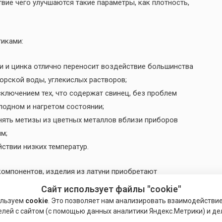
вие чего улучшаются такие параметры, как плотность,
иками:
и и цинка отлично переносит воздействие большинства
морской воды, углекислых растворов;
сключением тех, что содержат свинец, без проблем
одном и нагретом состоянии;
нять метизы из цветных металлов вблизи приборов
м;
ствии низких температур.
компонентов, изделия из латуни приобретают
вышение эластичности и прочности. Свинец снижает
Сайт использует файлы "cookie"
ристаллизации.
ользуем
cookie
. Это позволяет нам анализировать взаимодействи
елей с сайтом (с помощью данных аналитики Яндекс.Метрики) и де