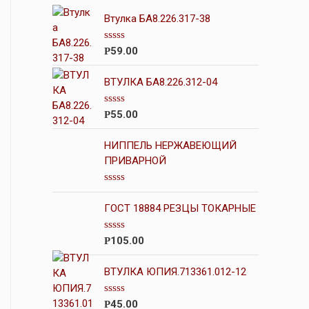
Втулка БА8.226.317-38
О
59.00
Р
ц
е
н
ВТУЛКА БА8.226.312-04
к
а
0
О
55.00
Р
и
ц
з
е
5
н
НИППЕЛЬ НЕРЖАВЕЮЩИЙ
к
ПРИВАРНОЙ
а
0
и
О
з
ц
5
ГОСТ 18884 РЕЗЦЫ ТОКАРНЫЕ
е
н
к
О
105.00
Р
а
ц
0
е
и
н
ВТУЛКА ЮПИЯ.713361.012-12
з
к
5
а
0
О
45.00
Р