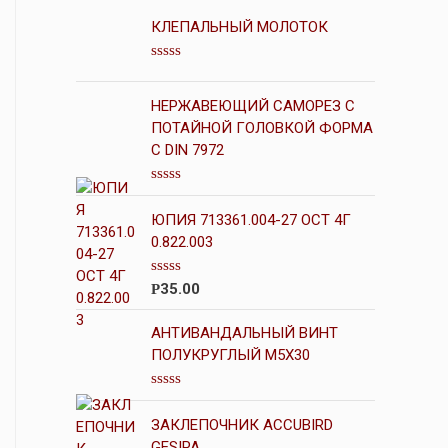
КЛЕПАЛЬНЫЙ МОЛОТОК
О
ц
е
НЕРЖАВЕЮЩИЙ САМОРЕЗ С
н
ПОТАЙНОЙ ГОЛОВКОЙ ФОРМА
к
а
С DIN 7972
0
и
з
О
5
ц
ЮПИЯ 713361.004-27 ОСТ 4Г
е
н
0.822.003
к
а
0
О
35.00
Р
и
ц
з
е
5
н
АНТИВАНДАЛЬНЫЙ ВИНТ
к
ПОЛУКРУГЛЫЙ М5Х30
а
0
и
О
з
ц
5
ЗАКЛЕПОЧНИК ACCUBIRD
е
н
GESIPA