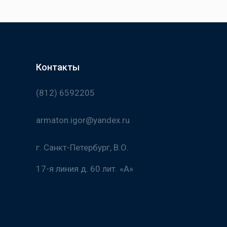
Контакты
(812) 6592205
armaton.igor@yandex.ru
г. Санкт-Петербург, В.О.
17-я линия д. 60 лит. «А»