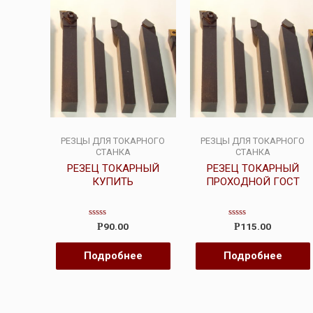
РЕЗЦЫ ДЛЯ ТОКАРНОГО
РЕЗЦЫ ДЛЯ ТОКАРНОГО
СТАНКА
СТАНКА
РЕЗЕЦ ТОКАРНЫЙ
РЕЗЕЦ ТОКАРНЫЙ
КУПИТЬ
ПРОХОДНОЙ ГОСТ
Оценка
Оценка
90.00
115.00
Р
Р
0
0
из
из
5
5
Подробнее
Подробнее