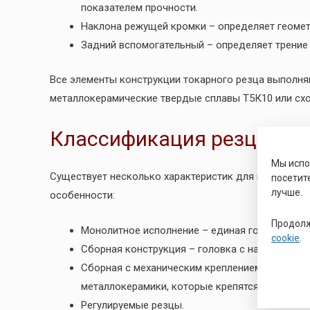
показателем прочности.
Наклона режущей кромки – определяет геометр
Задний вспомогательный – определяет трение
Все элементы конструкции токарного резца выполня
металлокерамические твердые сплавы Т5К10 или схо
Классификация резцов
Мы исп
Существует несколько характеристик для классифик
посетит
лучше.
особенности:
Продолж
Монолитное исполнение – единая головка и д
cookie
.
Сборная конструкция – головка с напайкой из 
Сборная с механическим креплением. Данные 
металлокерамики, которые крепятся болтовым
Регулируемые резцы.