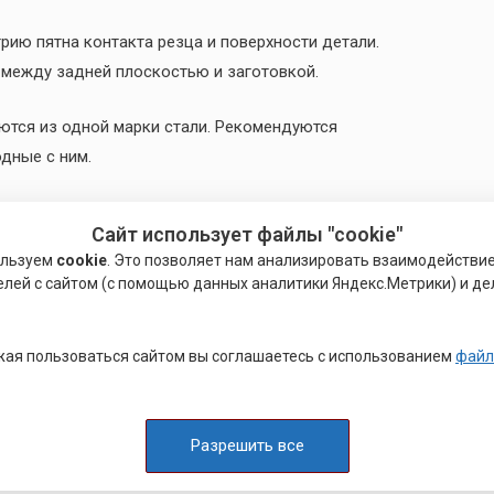
ию пятна контакта резца и поверхности детали.
 между задней плоскостью и заготовкой.
ются из одной марки стали. Рекомендуются
дные с ним.
Сайт использует файлы "cookie"
ользуем
cookie
. Это позволяет нам анализировать взаимодействи
ации резцов. В первую очередь это конструктивные
елей с сайтом (с помощью данных аналитики Яндекс.Метрики) и де
ая пользоваться сайтом вы соглашаетесь с использованием
файл
ержавка.
твердой марки стали.
типы токарных резцов оснащены пластинами из
Разрешить все
 соединением.