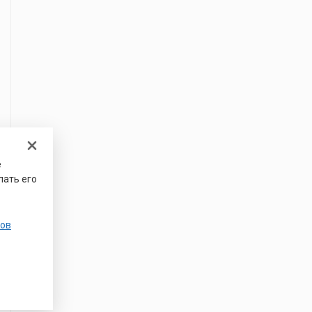
е
лать его
ов