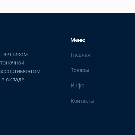
Меню
оставщиком
Главная
станочной
Товары
 ассортиментом
а складе.
Инфо
Контакты