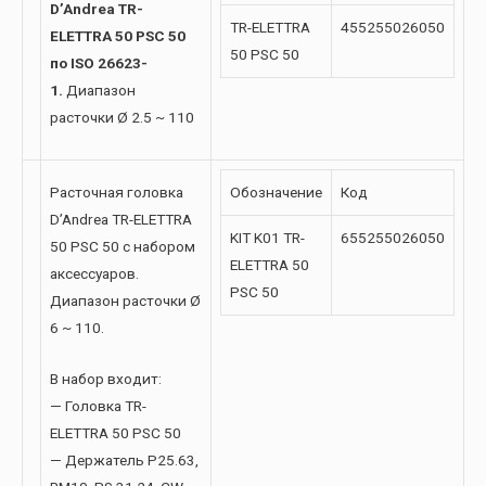
D’Andrea TR-
TR-ELETTRA
455255026050
ELETTRA 50 PSC 50
50 PSC 50
по ISO 26623-
1.
Диапазон
расточки Ø 2.5 ~ 110
Расточная головка
Обозначение
Код
D’Andrea TR-ELETTRA
KIT K01 TR-
655255026050
50 PSC 50 с набором
ELETTRA 50
аксессуаров.
PSC 50
Диапазон расточки Ø
6 ~ 110.
В набор входит:
— Головка TR-
ELETTRA 50 PSC 50
— Держатель P25.63,