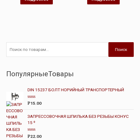
Поиск
ПопулярныеТовары
DIN 15237 БОЛТ НОРИЙНЫЙ ТРАНСПОРТЕРНЫЙ
О
15.00
Р
ц
е
н
ЗАПРЕССОВОЧНАЯ ШПИЛЬКА БЕЗ РЕЗЬБЫ КОНУС
к
15 º
а
0
и
з
О
22.00
Р
5
ц