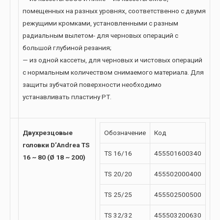
помещенных на разных уровнях, соответственно с двумя
режущими кромками, установленными с разным
радиальным вылетом- для черновых операций с
большой глубиной резания;
— из одной кассеты, для черновых и чистовых операций
с нормальным количеством снимаемого материала. Для
защиты зубчатой поверхности необходимо
устанавливать пластину РТ.
Двуxрезцовые
Обозначение
Код
головки D’Andrea TS
TS 16/16
455501600340
16 ~ 80 (Ø 18 ~ 200)
TS 20/20
455502000400
TS 25/25
455502500500
TS 32/32
455503200630