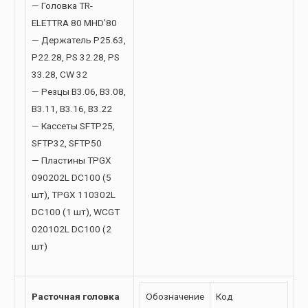
— Головка TR-
ELETTRA 80 MHD’80
— Держатель P25.63,
P22.28, PS 32.28, PS
33.28, CW 32
— Резцы B3.06, B3.08,
B3.11, B3.16, B3.22
— Кассеты SFTP25,
SFTP32, SFTP50
— Пластины TPGX
090202L DC100 (5
шт), TPGX 110302L
DC100 (1 шт), WCGT
020102L DC100 (2
шт)
Расточная головка
Обозначение
Код