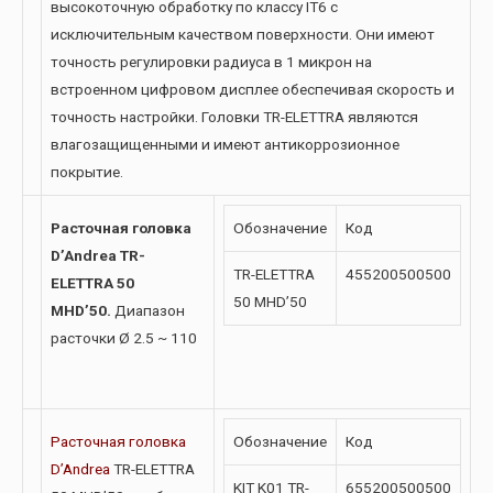
высокоточную обработку по классу IT6 с
исключительным качеством поверхности. Они имеют
точность регулировки радиуса в 1 микрон на
встроенном цифровом дисплее обеспечивая скорость и
точность настройки. Головки TR-ELETTRA являются
влагозащищенными и имеют антикоррозионное
покрытие.
Расточная головка
Обозначение
Код
D’Andrea TR-
TR-ELETTRA
455200500500
ELETTRA 50
50 MHD’50
MHD’50.
Диапазон
расточки Ø 2.5 ~ 110
Расточная головка
Обозначение
Код
D’Andrea
TR-ELETTRA
KIT K01 TR-
655200500500