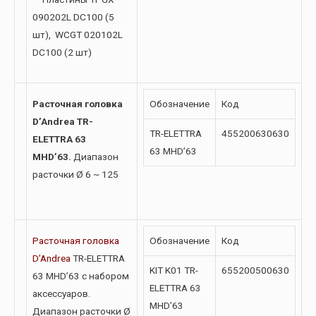
090202L DC100 (5
шт), WCGT 020102L
DC100 (2 шт)
Расточная головка
Обозначение
Код
D’Andrea TR-
TR-ELETTRA
455200630630
ELETTRA 63
63 MHD’63
MHD’63.
Диапазон
расточки Ø 6 ~ 125
Расточная головка
Обозначение
Код
D’Andrea
TR-ELETTRA
KIT K01 TR-
655200500630
63 MHD’63 с набором
ELETTRA 63
аксессуаров.
MHD’63
Диапазон расточки Ø