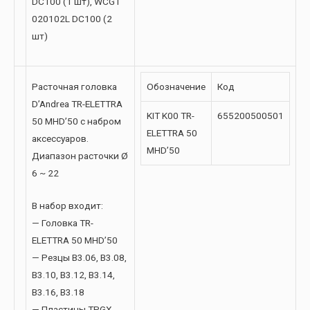
DC100 (1 шт), WCGT
020102L DC100 (2
шт)
Расточная головка
Обозначение
Код
D’Andrea TR-ELETTRA
KIT K00 TR-
655200500501
50 MHD’50 с набром
ELETTRA 50
аксессуаров.
MHD’50
Диапазон расточки Ø
6 ~ 22
В набор входит:
— Головка TR-
ELETTRA 50 MHD’50
— Резцы B3.06, B3.08,
B3.10, B3.12, B3.14,
B3.16, B3.18
— Пластины TPGX