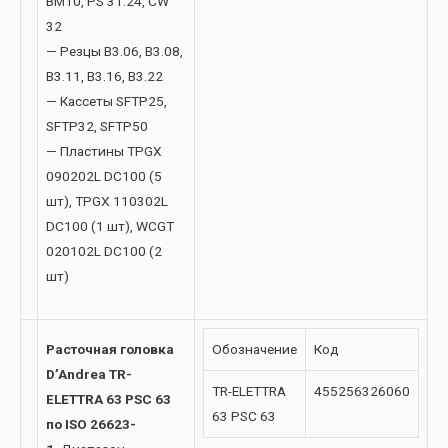
BM10, PS 31.24, CW
32
— Резцы B3.06, B3.08,
B3.11, B3.16, B3.22
— Кассеты SFTP25,
SFTP32, SFTP50
— Пластины TPGX
090202L DC100 (5
шт), TPGX 110302L
DC100 (1 шт), WCGT
020102L DC100 (2
шт)
Расточная головка
Обозначение
Код
D’Andrea TR-
TR-ELETTRA
455256326060
ELETTRA 63 PSC 63
63 PSC 63
по ISO 26623-