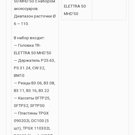
50 MHD’50 с набором
ELETTRA 50
аксессуаров.
MHD’50
Диапазон расточки Ø
6 ~ 110.
В набор входит:
— Головка TR-
ELETTRA 50 MHD’50
— Держатель P25.63,
PS 31.24, CW 32,
BM10
— Резцы B3.06, B3.08,
B3.11, B3.16, B3.22
— Кассеты SFTP25,
SFTP32, SFTP50
— Пластины TPGX
090202L DC100 (5
шт), TPGX 110302L