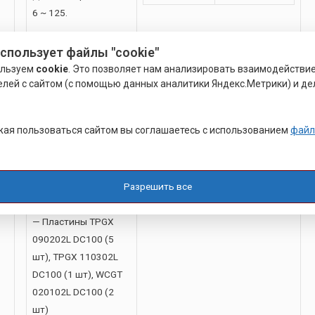
6 ~ 125.
В набор входит:
использует файлы "cookie"
— Головка TR-
ользуем
cookie
. Это позволяет нам анализировать взаимодействи
ELETTRA 63 MHD’63
елей с сайтом (с помощью данных аналитики Яндекс.Метрики) и де
— Держатель
P25.63, P22.28, PS
ая пользоваться сайтом вы соглашаетесь с использованием
файл
31.28, CW 32
— Резцы B3.06, B3.08,
B3.11, B3.16, B3.22
Разрешить все
— Кассеты SFTP25,
SFTP32, SFTP50
— Пластины TPGX
090202L DC100 (5
шт), TPGX 110302L
DC100 (1 шт), WCGT
020102L DC100 (2
шт)