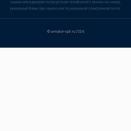
нашим менеджером посредством телефонного звонка на номер,
указанный Вами при заказе или по указанной электронной почте.
© armaton-spb.ru 2026