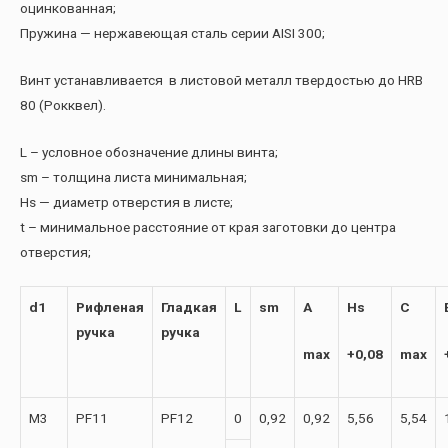
оцинкованная;
Пружина — нержавеющая сталь серии AISI 300;
Винт устанавливается в листовой металл твердостью до HRB
80 (Рокквел).
L – условное обозначение длины винта;
sm – толщина листа минимальная;
Hs — диаметр отверстия в листе;
t – минимальное расстояние от края заготовки до центра
отверстия;
d1
Рифленая
Гладкая
L
sm
A
Hs
C
ручка
ручка
max
+0,08
max
М3
PF11
PF12
0
0,92
0,92
5,56
5,54