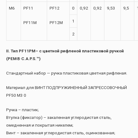
М6
PF11
PF12
0
0,92
0,92
9,53
9,5
1
PF11M
PF12M
2
II. Тип PF11PM– с цветной рифленой пластиковой ручкой
(PEM® C.A.P.S.™)
Стандартный набор — ручка пластиковая цветная рифленая.
Материал для ВИНТ ПОДПРУЖИНЕННЫЙ ЗАПРЕССОВОЧНЫЙ
PF50 M3 0
Ручка – пластик;
Втулка (фиксатор) – закаленная углеродистая сталь,
омедненная и покрытая никелем;
Винт – закаленная углеродистая сталь, оцинкованная;