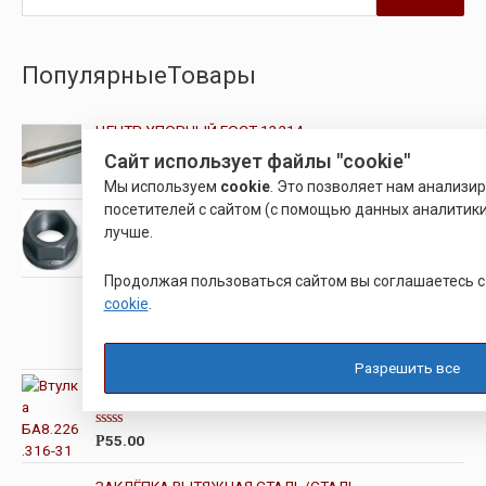
ПопулярныеТовары
ЦЕНТР УПОРНЫЙ ГОСТ 13214
Сайт использует файлы "cookie"
О
1,250.00
Р
Мы используем
cookie
. Это позволяет нам анализи
ц
е
посетителей с сайтом (с помощью данных аналитики
н
ГАЙКА С ФЛАНЦЕМ
лучше.
к
а
0
О
и
Продолжая пользоваться сайтом вы соглашаетесь 
ц
з
е
МЕТЧИК М5
5
cookie
.
н
к
а
О
85.00
Р
0
ц
Разрешить все
и
е
з
н
Втулка БА8.226.316-31
5
к
а
0
О
55.00
Р
и
ц
з
е
5
н