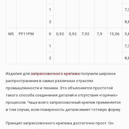
1
7,
2
8,
М5
PF11PM
0
0,92
0,92
7,92
7,9
13,06
5,
1
7,
2
8,
Изделия для
запрессовочного крепежа
получили широкое
распространение в самых различных отраслях
промышленности и техники. Это объясняется простотой
такого способа соединения деталей и отсутствия «горячих»
процессов. Чаще всего запрессовочный крепеж применяется
в том случае, если поверхность детали имеет готовую форму.
Принцип запрессовочного крепежа достаточно прост. Он