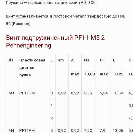
Пружина — нержавеющая сталь серии AISI 300;
Винт устанавливается в листовой металл твердостью до HRB
80 (Рокквел).
Винт подпружиненный PF11 M5 2
Pennengineering
d1
Пластиковая
L
sm
A
Hs
C
E
G
цветная
max
+0,08
max
+0,25
+0
ручка
М3
PF11PM
0
0,92
0,92
5,56
5,54
10,59
4,
1
5,
2
7,
М4
PF11PM
0
0,92
0,92
7,92
7,9
13,06
5,