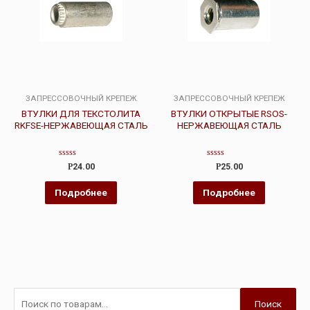
ЗАПРЕССОВОЧНЫЙ КРЕПЕЖ
ЗАПРЕССОВОЧНЫЙ КРЕПЕЖ
ВТУЛКИ ДЛЯ ТЕКСТОЛИТА
ВТУЛКИ ОТКРЫТЫЕ RSOS-
RKFSE-НЕРЖАВЕЮЩАЯ СТАЛЬ
НЕРЖАВЕЮЩАЯ СТАЛЬ
Оценка
Оценка
Р
24.00
Р
25.00
0
0
из
из
5
5
Подробнее
Подробнее
Поиск