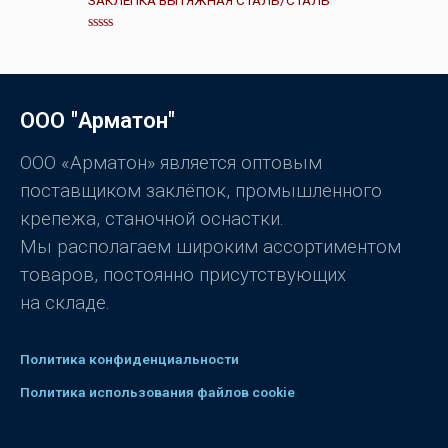
ЗАКЛЁПКА ВЫТЯЖНАЯ СТАЛЬ/СТАЛЬ
к
а
0
О
и
ц
з
е
5
н
к
а
ООО "Арматон"
0
и
з
5
ООО «Арматон» является оптовым
поставщиком заклёпок, промышленного
крепежа, станочной оснастки.
Мы располагаем широким ассортиментом
товаров, постоянно присутствующих
на складе.
Политика конфиденциальности
Политика использования файлов cookie