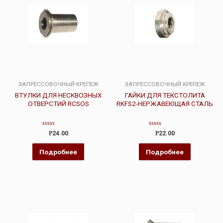
ЗАПРЕССОВОЧНЫЙ КРЕПЕЖ
ЗАПРЕССОВОЧНЫЙ КРЕПЕЖ
ВТУЛКИ ДЛЯ НЕСКВОЗНЫХ
ГАЙКИ ДЛЯ ТЕКСТОЛИТА
ОТВЕРСТИЙ RCSOS
RKFS2-НЕРЖАВЕЮЩАЯ СТАЛЬ
Оценка
Оценка
Р
24.00
Р
22.00
0
0
из
из
5
5
Подробнее
Подробнее