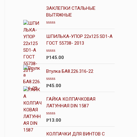
ЗАКЛЕПКИ СТАЛЬНЫЕ
ВЫТЯЖНЫЕ
О
ц
ШПИЛЬКА-УПОР 22х125 SD1-А
е
н
ГОСТ 55738- 2013
к
а
0
О
145.00
Р
и
ц
з
е
5
н
Втулка БА8.226.316-22
к
а
0
О
45.00
Р
и
ц
з
е
5
н
ГАЙКА КОЛПАЧКОВАЯ
к
ЛАТУННАЯ DIN 1587
а
0
и
О
13.00
Р
з
ц
5
е
н
КОЛПАЧКИ ДЛЯ ВИНТОВ С