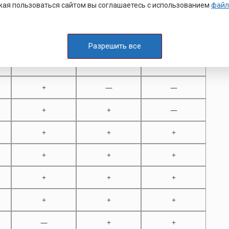
ая пользоваться сайтом вы соглашаетесь с использованием
файл
D M 5
D M 6
D M 8
—
—
—
Разрешить все
—
—
—
+
—
—
+
+
—
+
+
+
+
+
+
+
+
+
+
+
+
—
+
+