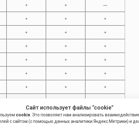
+
+
—
+
+
+
+
+
+
+
+
+
+
+
+
+
+
+
+
+
+
—
+
—
Сайт использует файлы "cookie"
ользуем
cookie
. Это позволяет нам анализировать взаимодействи
елей с сайтом (с помощью данных аналитики Яндекс.Метрики) и де