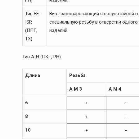
Тип EE-
Винт самонарезающий с полупотайной го
ISR
специальную резьбу в отверстии одного
(ППГ,
изделий.
TX)
Тип A-H (ПКГ, PH)
Длина
Резьба
A M 3
A M 4
6
+
+
8
+
+
10
+
+