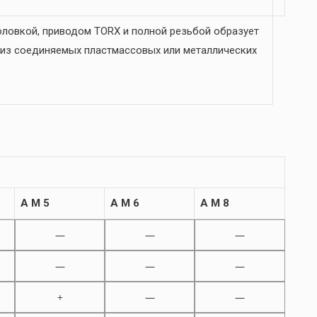
ловкой, приводом TORX и полной резьбой образует
 из соединяемых пластмассовых или металлических
A M 5
A M 6
A M 8
—
—
—
—
—
—
+
—
—