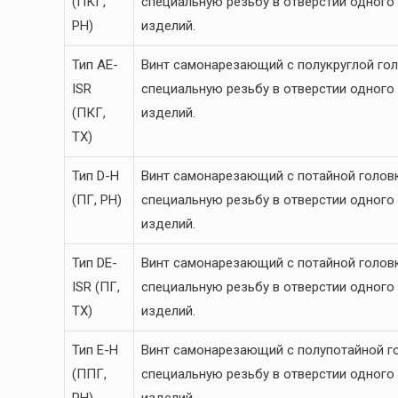
(ПКГ,
специальную резьбу в отверстии одного
PH)
изделий.
Тип AE-
Винт самонарезающий с полукруглой гол
ISR
специальную резьбу в отверстии одного
(ПКГ,
изделий.
TX)
Тип D-H
Винт самонарезающий с потайной головк
(ПГ, PH)
специальную резьбу в отверстии одного
изделий.
Тип DE-
Винт самонарезающий с потайной головк
ISR (ПГ,
специальную резьбу в отверстии одного
TX)
изделий.
Тип E-H
Винт самонарезающий с полупотайной го
(ППГ,
специальную резьбу в отверстии одного
PH)
изделий.