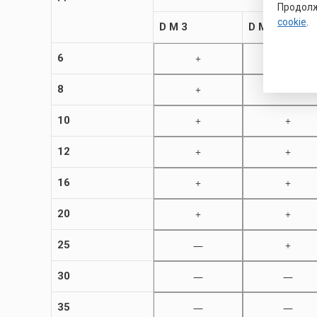
Продолж
cookie
.
D M 3
D M 4
6
+
—
8
+
+
10
+
+
12
+
+
16
+
+
20
+
+
25
—
+
30
—
—
35
—
—