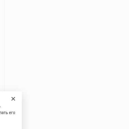
е
лать его