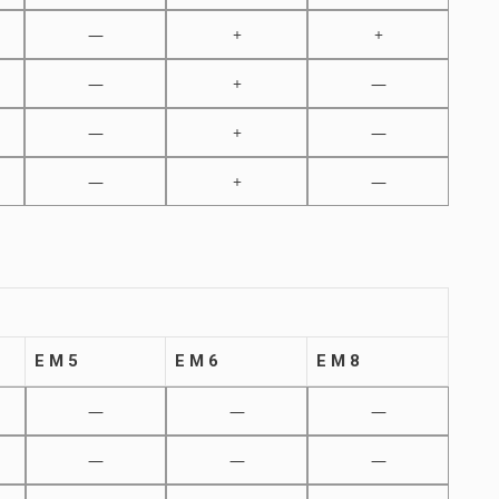
—
+
+
—
+
—
—
+
—
—
+
—
E M 5
E M 6
E M 8
—
—
—
—
—
—