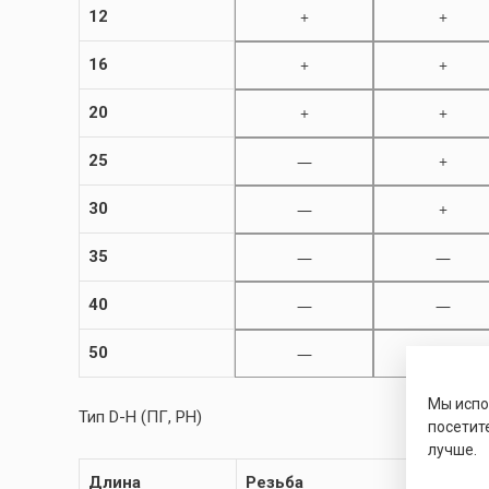
12
+
+
16
+
+
20
+
+
25
—
+
30
—
+
35
—
—
40
—
—
50
—
—
Мы исп
Тип D-H (ПГ, PH)
посетит
лучше.
Длина
Резьба