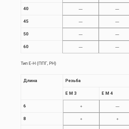
40
—
—
45
—
—
50
—
—
60
—
—
Тип E-H (ППГ, PH)
Длина
Резьба
E M 3
E M 4
6
+
—
8
+
+