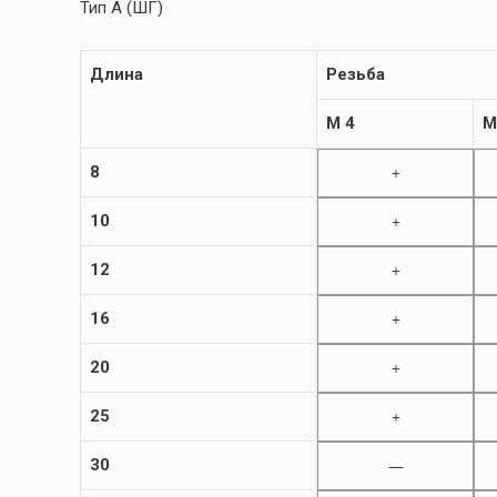
Тип A (ШГ)
Длина
Резьба
M 4
M
8
+
10
+
12
+
16
+
20
+
25
+
30
—