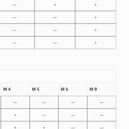
—
+
+
—
—
+
—
—
+
—
—
+
M 4
M 5
M 6
M 8
—
—
—
—
+
—
—
—
+
+
—
—