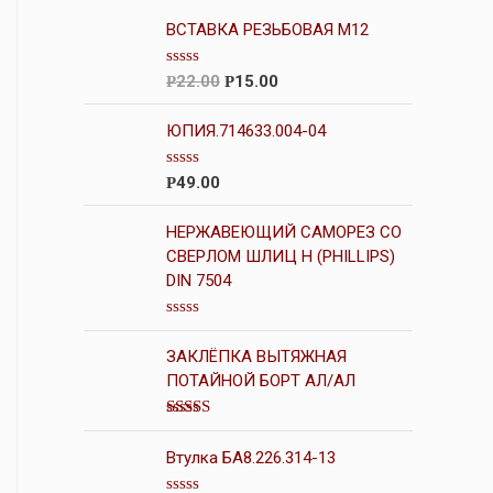
ВСТАВКА РЕЗЬБОВАЯ М12
О
22.00
15.00
Р
Р
ц
е
н
ЮПИЯ.714633.004-04
к
а
0
О
49.00
Р
и
ц
з
е
5
н
НЕРЖАВЕЮЩИЙ САМОРЕЗ СО
к
СВЕРЛОМ ШЛИЦ Н (PHILLIPS)
а
DIN 7504
0
и
з
5
О
ц
ЗАКЛЁПКА ВЫТЯЖНАЯ
е
н
ПОТАЙНОЙ БОРТ АЛ/АЛ
к
а
0
Оценка
и
4.00
из 5
Втулка БА8.226.314-13
з
5