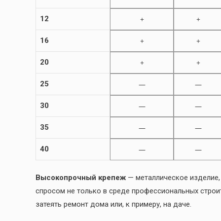
12
+
+
16
+
+
20
+
+
25
—
—
30
—
—
35
—
—
40
—
—
Высокопрочный крепеж
— металлическое изделие,
спросом не только в среде профессиональных строит
затеять ремонт дома или, к примеру, на даче.