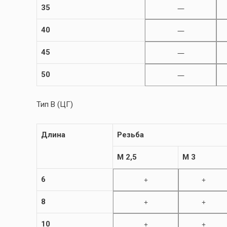
35
—
40
—
45
—
50
—
Тип B (ЦГ)
Длина
Резьба
M 2,5
M 3
6
+
+
8
+
+
10
+
+