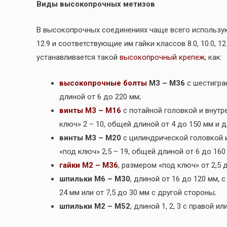
Виды высокопрочных метизов
В высокопрочных соединениях чаще всего используют
12.9 и соответствующие им гайки классов 8.0, 10.0, 1
устанавливается такой
высокопрочный крепеж
, как:
высокопрочные болты
М3 – М36
с шестигра
длиной от 6 до 220 мм;
винты М3 – М16
с потайной головкой и внут
ключ» 2 – 10, общей длиной от 4 до 150 мм и д
винты М3 – М20
с цилиндрической головкой 
«под ключ» 2,5 – 19, общей длиной от 6 до 160
гайки М2 – М36
, размером «под ключ» от 2,5 д
шпильки М6 – М30
, длиной от 16 до 120 мм, 
24 мм или от 7,5 до 30 мм с другой стороны;
шпильки М2 – М52
, длиной 1, 2, 3 с правой и