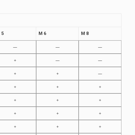
 5
M 6
M 8
—
—
—
+
—
—
+
+
—
+
+
+
+
+
+
+
+
+
+
+
+