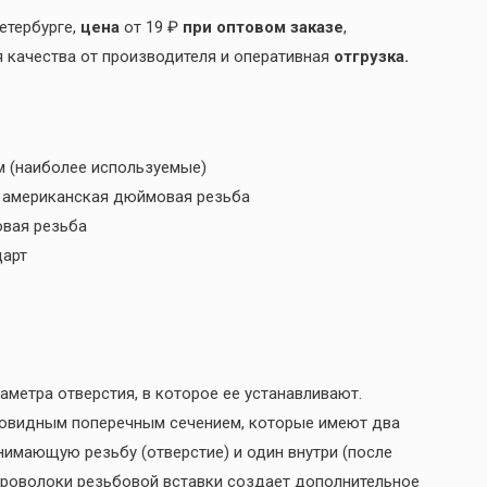
етербурге,
цена
от 19 ₽
при оптовом заказе
,
я качества от производителя и оперативная
отгрузка.
м (наиболее используемые)
я американская дюймовая резьба
овая резьба
дарт
метра отверстия, в которое ее устанавливают.
бовидным поперечным сечением, которые имеют два
нимающую резьбу (отверстие) и один внутри (после
проволоки резьбовой вставки создает дополнительное