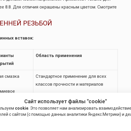
е 8.8. Для отличия окрашены красным цветом. Смотрите
РЕННЕЙ РЕЗЬБОЙ
инных вставок:
рианты
Область применения
крытий
ая смазка
Стандартное применение для всех
классов прочности и материалов
миевое
рытие
Сайт использует файлы "cookie"
Специальное применение — стойкое к
ользуем
cookie
. Это позволяет нам анализировать взаимодействи
кислоте, коррозии, высоким
ебряное
елей с сайтом (с помощью данных аналитики Яндекс.Метрики) и де
температурам, немагнитным изделиям
рытие