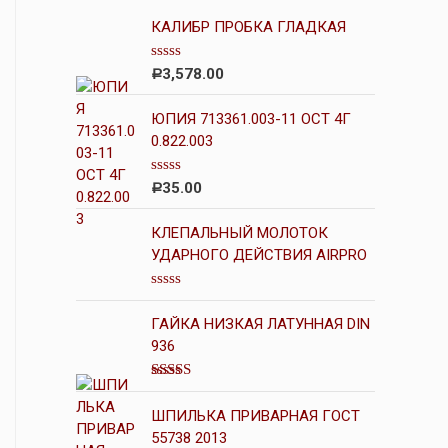
КАЛИБР ПРОБКА ГЛАДКАЯ
О
3,578.00
Р
ц
е
н
ЮПИЯ 713361.003-11 ОСТ 4Г
к
0.822.003
а
0
и
О
35.00
Р
з
ц
5
е
н
КЛЕПАЛЬНЫЙ МОЛОТОК
к
УДАРНОГО ДЕЙСТВИЯ AIRPRO
а
0
и
О
з
ц
5
ГАЙКА НИЗКАЯ ЛАТУННАЯ DIN
е
н
936
к
а
0
Оценка
5.00
и
из 5
ШПИЛЬКА ПРИВАРНАЯ ГОСТ
з
5
55738 2013