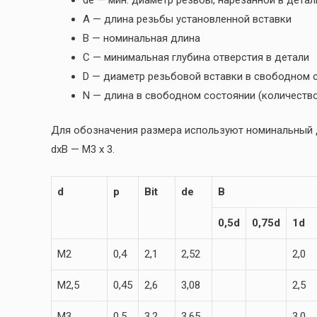
A — длина резьбы установленной вставки
B — номинальная длина
C — минимальная глубина отверстия в детали
D — диаметр резьбовой вставки в свободном 
N — длина в свободном состоянии (количество
Для обозначения размера используют номинальный д
dxB — M3 x 3.
d
p
Bit
de
B
0,5d
0,75d
1d
M2
0,4
2,1
2,52
2,0
M2,5
0,45
2,6
3,08
2,5
M3
0,5
3,2
3,65
3,0