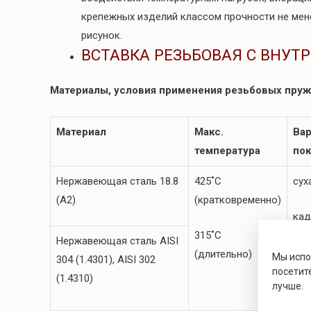
крепежных изделий классом прочности не мене
рисунок.
ВСТАВКА РЕЗЬБОВАЯ С ВНУТ
Материалы, условия применения резьбовых пруж
Материал
Макс.
Ва
температура
по
Нержавеющая сталь 18.8
425˚C
сух
(A2)
(кратковременно)
кад
315˚C
пок
Нержавеющая сталь AISI
(длительно)
Мы исп
304 (1.4301), AISI 302
сер
посетит
(1.4310)
лучше.
пок