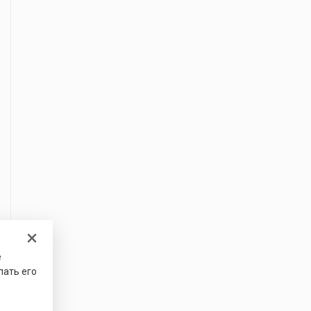
е
лать его