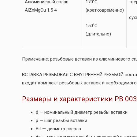
Алюминиевый сплав
170˚C
тве
AlZnMgCu 1,5 4
(кратковременно)
сух
150˚C
(длительно)
Примечание: резьбовые вставки из алюминиевого сп
ВСТАВКА РЕЗЬБОВАЯ С ВНУТРЕННЕЙ РЕЗЬБОЙ поставля
входит комплект резьбовых вставок и необходимого 
Размеры и характеристики РВ 003.
d — номинальный диаметр резьбы вставки
p — шаг резьбы вставки
Bit — диаметр сверла
de — мин. диаметр резьбы, нарезанной в детал