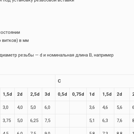
состоянии
 витков) в мм
иаметр резьбы — d и номинальная длина B, например
C
1,5d
2d
2,5d
3d
0,5d
0,75d
1d
1,5d
2d
3,0
4,0
5,0
6,0
3,6
4,6
5,6
3,75
5,0
6,25
7,5
5,1
6,3
7,6
4,5
6,0
7,5
9,0
5,8
7,3
8,8