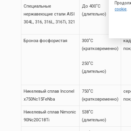
Продолж
цин
Специальные
До 400˚C
cookie
.
нержавеющие стали AISI
(длительно)
ама
304L, 316, 316L, 316Ti, 321
Бронза фосфористая
300˚C
кад
(кратковременно)
пок
250˚C
(длительно)
Никелевый сплав Inconel
750˚C
сер
x750Nc15FeNba
(кратковременно)
пок
Никелевый сплав Nimonic
538˚C
90Nc20C18Ti
(длительно)