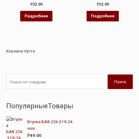
Оценка
Оценка
Р
22.00
Р
22.00
0
0
из
из
5
5
Подробнее
Подробнее
Корзина пуста.
Поиск
ПопулярныеТовары
Втулка БА8.226.319-24
О
49.00
Р
ц