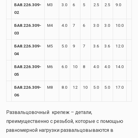
БА8.226.309-
М3
3.0
6
5
2.5
2.5
9.0
02
БА8.226.309-
М4
4.0
7
6
3.0
3.0
10.0
03
БА8.226.309-
М5
5.0
9
7
3.6
3.6
12.0
04
БА8.226.309-
М6
6.0
10
8
4.0
4.0
14.0
05
БА8.226.309-
М8
8.0
12
10
5.0
5.0
17.0
06
Развальцовочный крепеж – детали,
преимущественно с резьбой, которые с помощью
равномерной нагрузки развальцовываются в