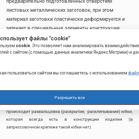
предварительно подготовленных отверстиях
листовых металлических заготовок, при этом
материал заготовки пластически деформируется и
затекает в специальные элементы конструкции
деталей. Втулки БА используются для крепления
использует файлы "cookie"
ользуем
cookie
. Это позволяет нам анализировать взаимодействи
конструкций в листовом металле. Например, корпуса
елей с сайтом (с помощью данных аналитики Яндекс.Метрики) и де
любого оборудования, к которым надо изнутри или
снаружи крепить другие детали, панели, печатные
платы и т.д.
ая пользоваться сайтом вы соглашаетесь с использованием
файл
Отличие
развальцовочного крепежа
от запрессовочного в
том, что развальцовочный крепеж — процесс установки в
Разрешить все
листовой металл — кроме запрессовки (сжимающей силы)
происходит развальцовка (раскрытие, расклепывание) юбки,
которая всегда есть в конструкции изделия (в
запрессовочном крепеже такой юбки нет).