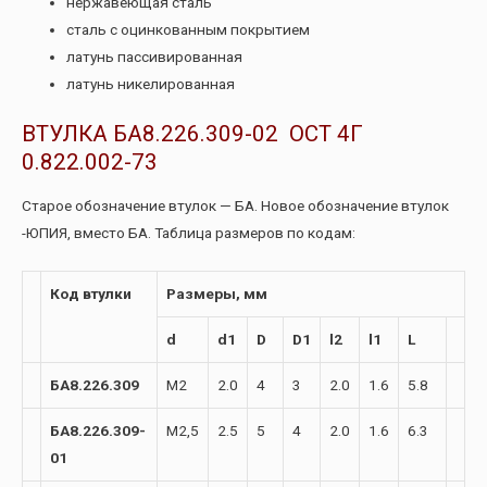
нержавеющая сталь
сталь с оцинкованным покрытием
латунь пассивированная
латунь никелированная
ВТУЛКА БА8.226.309-02 ОСТ 4Г
0.822.002-73
Старое обозначение втулок — БА. Новое обозначение втулок
-ЮПИЯ, вместо БА. Таблица размеров по кодам:
Код втулки
Размеры, мм
d
d1
D
D1
l2
l1
L
БА8.226.309
М2
2.0
4
3
2.0
1.6
5.8
БА8.226.309-
М2,5
2.5
5
4
2.0
1.6
6.3
01