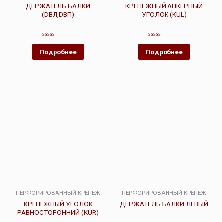
ДЕРЖАТЕЛЬ БАЛКИ
КРЕПЕЖНЫЙ АНКЕРНЫЙ
(DBЛ,DBП)
УГОЛОК (KUL)
Оценка
Оценка
0
0
Подробнее
Подробнее
из
из
5
5
ПЕРФОРИРОВАННЫЙ КРЕПЕЖ
ПЕРФОРИРОВАННЫЙ КРЕПЕЖ
КРЕПЕЖНЫЙ УГОЛОК
ДЕРЖАТЕЛЬ БАЛКИ ЛЕВЫЙ
РАВНОСТОРОННИЙ (KUR)