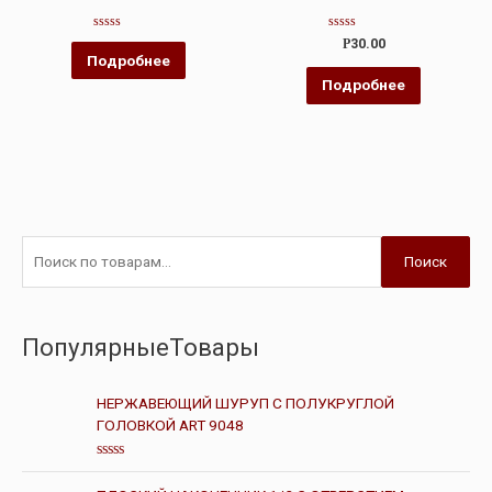
Оценка
Оценка
Р
30.00
0
0
Подробнее
из
из
5
5
Подробнее
Поиск
ПопулярныеТовары
НЕРЖАВЕЮЩИЙ ШУРУП С ПОЛУКРУГЛОЙ
ГОЛОВКОЙ ART 9048
О
ц