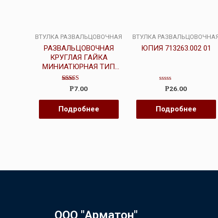
ВТУЛКА РАЗВАЛЬЦОВОЧНАЯ
ВТУЛКА РАЗВАЛЬЦОВОЧНА
РАЗВАЛЬЦОВОЧНАЯ
ЮПИЯ 713263.002 01
КРУГЛАЯ ГАЙКА
МИНИАТЮРНАЯ ТИП
RMHB
Оценка
Оценка
7.00
26.00
Р
Р
5.00
0
из 5
из
5
Подробнее
Подробнее
ООО "Арматон"