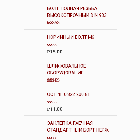
БОЛТ ПОЛНАЯ РЕЗЬБА
ВЫСОКОПРОЧНЫЙ DIN 933
Оценка
4.50
из 5
НОРИЙНЫЙ БОЛТ М6
О
15.00
Р
ц
е
н
ШЛИФОВАЛЬНОЕ
к
ОБОРУДОВАНИЕ
а
0
и
Оценка
з
4.00
из 5
5
ОСТ 4Г 0.822 200 81
О
11.00
Р
ц
е
н
ЗАКЛЕПКА ГАЕЧНАЯ
к
СТАНДАРТНЫЙ БОРТ НЕРЖ
а
0