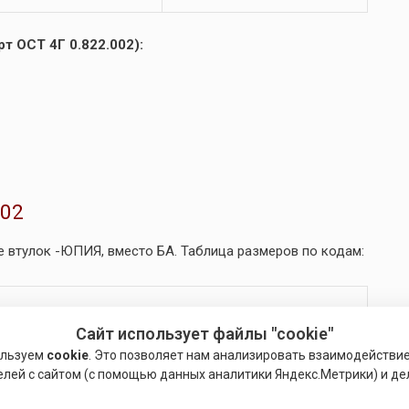
т ОСТ 4Г 0.822.002):
002
 втулок -ЮПИЯ, вместо БА. Таблица размеров по кодам:
Сайт использует файлы "cookie"
1
D
D1
l2
l1
L
ользуем
cookie
. Это позволяет нам анализировать взаимодействи
елей с сайтом (с помощью данных аналитики Яндекс.Метрики) и де
0
4
3
2.0
1.6
5.8