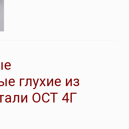
ые
е глухие из
тали ОСТ 4Г