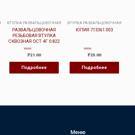
Я
ВТУЛКА РАЗВАЛЬЦОВОЧНАЯ
ВТУЛКА РАЗВАЛЬЦОВОЧНАЯ
РАЗВАЛЬЦОВОЧНАЯ
ЮПИЯ 713361.003
РЕЗЬБОВАЯ ВТУЛКА
СКВОЗНАЯ ОСТ 4Г 0.822
Оценка
Оценка
21.00
25.00
Р
Р
0
0
из
из
5
5
Подробнее
Подробнее
Меню