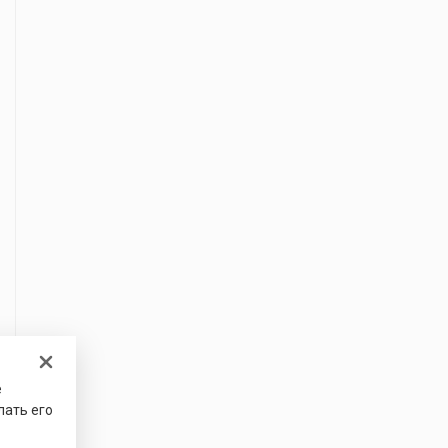
е
лать его