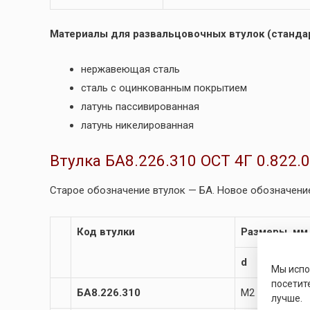
Материалы для развальцовочных втулок (стандар
нержавеющая сталь
сталь с оцинкованным покрытием
латунь пассивированная
латунь никелированная
Втулка БА8.226.310 ОСТ 4Г 0.822.
Старое обозначение втулок — БА. Новое обозначение
Код втулки
Размеры, мм
d
d
Мы исп
посетит
БА8.226.310
М2
2.
лучше.