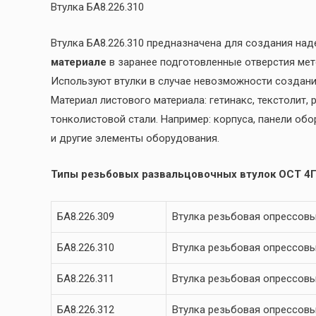
Втулка БА8.226.310
Втулка БА8.226.310 предназначена для создания на
материале
в заранее подготовленные отверстия ме
Используют втулки в случае невозможности создани
Материал листового материала: гетинакс, текстолит,
тонколистовой стали. Например: корпуса, панели обо
и другие элементы оборудования.
Типы резьбовых развальцовочных втулок ОСТ 4Г
БА8.226.309
Втулка резьбовая опрессовы
БА8.226.310
Втулка резьбовая опрессовы
БА8.226.311
Втулка резьбовая опрессовы
БА8.226.312
Втулка резьбовая опрессовы