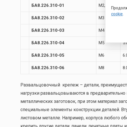
БА8.226.310-01
М2,5
2.
Продолж
cookie
.
БА8.226.310-02
М3
3.
БА8.226.310-03
М4
4.
БА8.226.310-04
М5
5.
БА8.226.310-05
М6
6.
БА8.226.310-06
М8
8.
Развальцовочный крепеж – детали, преимущест
нагрузки развальцовываются в предварительно 
металлических заготовок, при этом материал заг
специальные элементы конструкции деталей. Вт
листовом металле. Например, корпуса любого об
крепить другие детали, панели, печатные платы и 