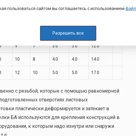
5
5
4
2.0
1.6
6.3
ая пользоваться сайтом вы соглашаетесь с использованием
файл
0
6
5
2.5
2.5
9.0
0
7
6
3.0
3.0
10.0
Разрешить все
0
9
7
3.6
3.6
12.0
0
10
8
4.0
4.0
14.0
0
12
10
5.0
5.0
17.0
венно с резьбой, которые с помощью равномерной
подготовленных отверстиях листовых
отовки пластически деформируется и затекает в
улки БА используются для крепления конструкций в
орудования, к которым надо изнутри или снаружи
т.д.