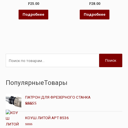
Оценка
Оценка
Р
25.00
Р
28.00
0
0
из
из
5
5
Подробнее
Подробнее
Поиск
ПопулярныеТовары
ПАТРОН ДЛЯ ФРЕЗЕРНОГО СТАНКА
Оценка
4.00
из 5
КОУШ ЛИТОЙ АРТ 8536