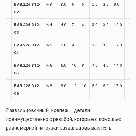
БА8.226.312-
М3
3.0
6
5
2.5
2.5
9.0
02
БА8.226.312-
М4
4.0
7
6
3.0
3.0
10.0
03
БА8.226.312-
М5
5.0
9
7
3.6
3.6
12.0
04
БА8.226.312-
М6
6.0
10
8
4.0
4.0
14.0
05
БА8.226.312-
М8
8.0
12
10
5.0
5.0
17.0
06
Развальцовочный крепеж – детали,
преимущественно с резьбой, которые с помощью
равномерной нагрузки развальцовываются в