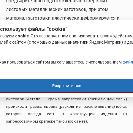
предварительно подготовленных отверстиях
листовых металлических заготовок, при этом
материал заготовки пластически деформируется и
затекает в специальные элементы конструкции
использует файлы "cookie"
деталей. Втулки БА используются для крепления
ользуем
cookie
. Это позволяет нам анализировать взаимодействи
елей с сайтом (с помощью данных аналитики Яндекс.Метрики) и де
конструкций в листовом металле. Например, корпуса
любого оборудования, к которым надо изнутри или
снаружи крепить другие детали, панели, печатные
ая пользоваться сайтом вы соглашаетесь с использованием
файл
платы и т.д.
Отличие
развальцовочного крепежа
от запрессовочного в
Разрешить все
том, что развальцовочный крепеж — процесс установки в
листовой металл — кроме запрессовки (сжимающей силы)
происходит развальцовка (раскрытие, расклепывание) юбки,
которая всегда есть в конструкции изделия (в
запрессовочном крепеже такой юбки нет).