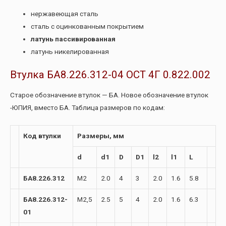
нержавеющая сталь
сталь с оцинкованным покрытием
латунь пассивированная
латунь никелированная
Втулка БА8.226.312-04 ОСТ 4Г 0.822.002
Старое обозначение втулок — БА. Новое обозначение втулок
-ЮПИЯ, вместо БА. Таблица размеров по кодам:
Код втулки
Размеры, мм
d
d1
D
D1
l2
l1
L
БА8.226.312
М2
2.0
4
3
2.0
1.6
5.8
БА8.226.312-
М2,5
2.5
5
4
2.0
1.6
6.3
01