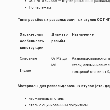
ОСТ 4Г 0.822.006 — втулки резьбовые развал
По чертежам.
Типы резьбовых развальцовочных втулок ОСТ 4Г 
Характерная
Диаметр
Назначение
особенность
резьбы
конструкции
Сквозные
От М2 до
Развальцовываются в
М8
стали, алюминиевых сп
Глухие
толщиной стенки от 0,
Материалы для развальцовочных втулок (стандар
нержавеющая сталь
сталь с оцинкованным покрытием