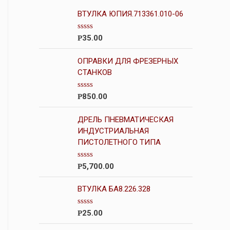
ВТУЛКА ЮПИЯ.713361.010-06
О
35.00
Р
ц
е
н
ОПРАВКИ ДЛЯ ФРЕЗЕРНЫХ
к
СТАНКОВ
а
0
и
О
850.00
Р
з
ц
5
е
н
ДРЕЛЬ ПНЕВМАТИЧЕСКАЯ
к
ИНДУСТРИАЛЬНАЯ
а
ПИСТОЛЕТНОГО ТИПА
0
и
з
5
О
5,700.00
Р
ц
е
н
ВТУЛКА БА8.226.328
к
а
0
О
25.00
Р
и
ц
з
е