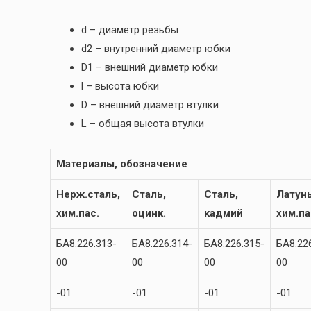
d – диаметр резьбы
d2 – внутренний диаметр юбки
D1 – внешний диаметр юбки
l – высота юбки
D – внешний диаметр втулки
L – общая высота втулки
Материалы, обозначение
Нерж.сталь,
Сталь,
Сталь,
Латунь
хим.пас.
оцинк.
кадмий
хим.па
БА8.226.313-
БА8.226.314-
БА8.226.315-
БА8.22
00
00
00
00
-01
-01
-01
-01