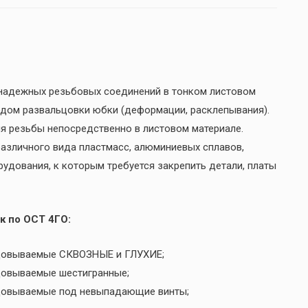
 надежных резьбовых соединений в тонком листовом
одом развальцовки юбки (деформации, расклепывания).
я резьбы непосредственно в листовом материале.
 различного вида пластмасс, алюминиевых сплавов,
рудования, к которым требуется закрепить детали, платы
к по ОСТ 4ГО:
льцовываемые СКВОЗНЫЕ и ГЛУХИЕ;
ьцовываемые шестигранные;
ьцовываемые под невыпадающие винты;