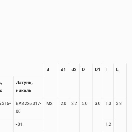
d
d1
d2
D
D1
l
L
,
Латунь,
с.
никель
6.316-
БА8.226.317-
М2
2.0
2.2
5.0
3.0
1.0
3.8
00
-01
1.2