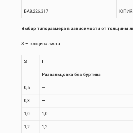
БА8.226.317
ЮПИЯ.
Выбор типоразмера в зависимости от толщины ли
S – толщина листа
S
l
Развальцовка без буртика
0,5
—
0,8
—
1,0
1,0
1,2
1,2