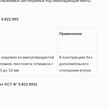
ьцовываемые шестигранные под невыпадающие винты;
0.822.003:
Применение
 изделиях из малоуглеродистой
В конструкциях без
лавов, текстолита, гетинакса с
дополнительного
5 до 5,0 мм
стопорения втулок
т ОСТ 4Г 0.822.003):