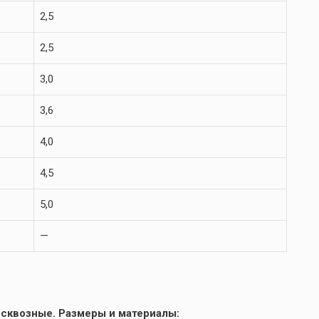
2,5
2,5
3,0
3,6
4,0
4,5
5,0
—
 сквозные. Размеры и материалы: