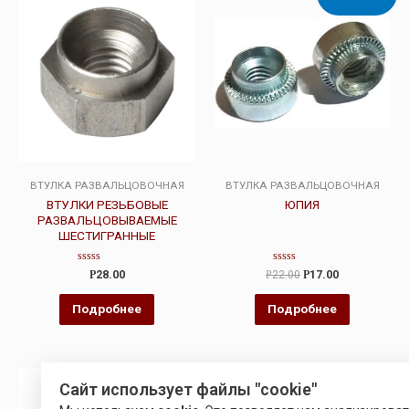
ВТУЛКА РАЗВАЛЬЦОВОЧНАЯ
ВТУЛКА РАЗВАЛЬЦОВОЧНАЯ
ВТУЛКИ РЕЗЬБОВЫЕ
ЮПИЯ
РАЗВАЛЬЦОВЫВАЕМЫЕ
ШЕСТИГРАННЫЕ
Оценка
Оценка
Р
28.00
Р
22.00
Р
17.00
0
0
из
из
5
5
Подробнее
Подробнее
Сайт использует файлы "cookie"