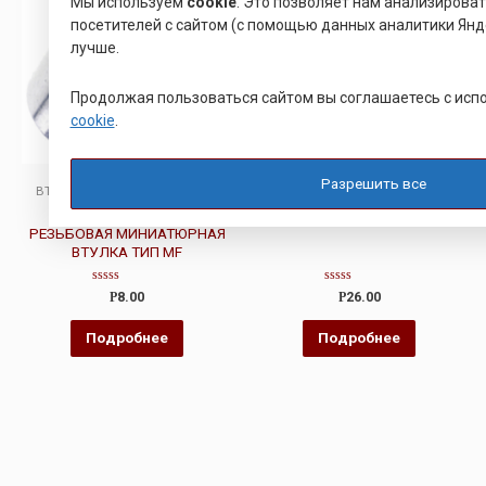
Мы используем
cookie
. Это позволяет нам анализирова
посетителей с сайтом (с помощью данных аналитики Янде
лучше.
Продолжая пользоваться сайтом вы соглашаетесь с ис
cookie
.
Разрешить все
ВТУЛКА РАЗВАЛЬЦОВОЧНАЯ
ВТУЛКА РАЗВАЛЬЦОВОЧНАЯ
РАЗВАЛЬЦОВОЧНАЯ
ЮПИЯ 713263.002 01
РЕЗЬБОВАЯ МИНИАТЮРНАЯ
ВТУЛКА ТИП MF
Оценка
Оценка
Р
8.00
Р
26.00
0
0
из
из
5
5
Подробнее
Подробнее