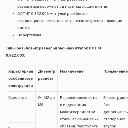
развальцовываемые под невыпадающие винты;
ОСТ 4Г 0.822.006 — втулки резьбовые
развальцовываемые шестигранные под невыпадающие
винты;
По чертежам.
Типы резьбовых развальцовочных втулок ОСТ 4Г
0.822.003:
Характерная
Диаметр
Назначение
Применение
особенность
резьбы
конструкции
Сквозные
От М2 до
Развальцовываются
В конструкци
М8
в изделиях из
без
малоуглеродистой
дополнитель
стали, алюминиевых
стопорения
сплавов, текстолита,
втулок