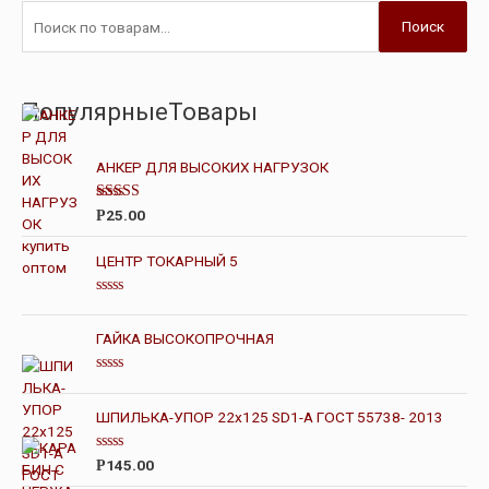
Поиск
ПопулярныеТовары
АНКЕР ДЛЯ ВЫСОКИХ НАГРУЗОК
Оценка
25.00
Р
4.00
из 5
ЦЕНТР ТОКАРНЫЙ 5
О
ц
е
ГАЙКА ВЫСОКОПРОЧНАЯ
н
к
а
О
0
ц
и
е
ШПИЛЬКА-УПОР 22х125 SD1-А ГОСТ 55738- 2013
з
н
5
к
а
О
145.00
Р
0
ц
и