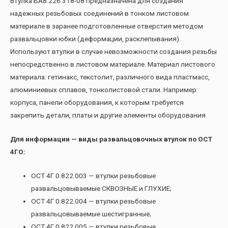
Втулка БА8.226.318-08 предназначена для создания
надежных резьбовых соединений в тонком листовом
материале в заранее подготовленные отверстия методом
развальцовки юбки (деформации, расклепывания).
Используют втулки в случае невозможности создания резьбы
непосредственно в листовом материале. Материал листового
материала: гетинакс, текстолит, различного вида пластмасс,
алюминиевых сплавов, тонколистовой стали. Например:
корпуса, панели оборудования, к которым требуется
закрепить детали, платы и другие элементы оборудования.
Для информации — виды развальцовочных втулок по ОСТ
4ГО:
ОСТ 4Г 0.822.003 — втулки резьбовые
развальцовываемые СКВОЗНЫЕ и ГЛУХИЕ;
ОСТ 4Г 0.822.004 — втулки резьбовые
развальцовываемые шестигранные;
ОСТ 4Г 0.822.005 — втулки резьбовые