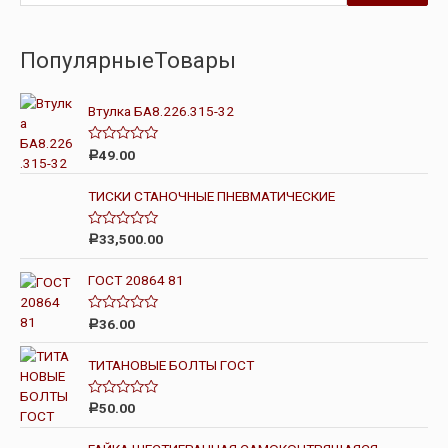
ПопулярныеТовары
Втулка БА8.226.315-32
О
49.00
Р
ц
е
н
ТИСКИ СТАНОЧНЫЕ ПНЕВМАТИЧЕСКИЕ
к
а
0
О
33,500.00
Р
и
ц
з
е
5
н
ГОСТ 20864 81
к
а
0
О
36.00
Р
и
ц
з
е
5
н
ТИТАНОВЫЕ БОЛТЫ ГОСТ
к
а
0
О
50.00
Р
и
ц
з
е
5
н