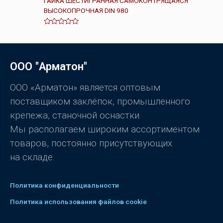
ГАЙКА ШЕСТИГРАННАЯ САМОКОНТРЯЩАЯСЯ
к
ВЫСОКОПРОЧНАЯ DIN 980
а
0
и
з
О
5
ц
е
н
к
ООО "Арматон"
а
0
и
з
ООО «Арматон» является оптовым
5
поставщиком заклёпок, промышленного
крепежа, станочной оснастки.
Мы располагаем широким ассортиментом
товаров, постоянно присутствующих
на складе.
Политика конфиденциальности
Политика использования файлов cookie