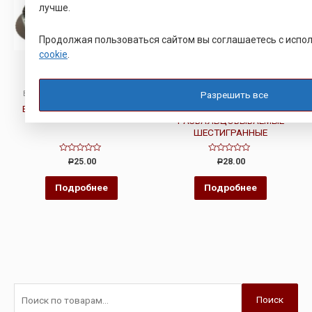
лучше.
Продолжая пользоваться сайтом вы соглашаетесь с исп
cookie
.
ВТУЛКА РАЗВАЛЬЦОВОЧНАЯ
ВТУЛКА РАЗВАЛЬЦОВОЧНАЯ
Разрешить все
ВТУЛКА ЮПИЯ 713361.002
ВТУЛКИ РЕЗЬБОВЫЕ
РАЗВАЛЬЦОВЫВАЕМЫЕ
ШЕСТИГРАННЫЕ
Оценка
Оценка
25.00
28.00
Р
Р
0
0
из
из
5
5
Подробнее
Подробнее
Поиск