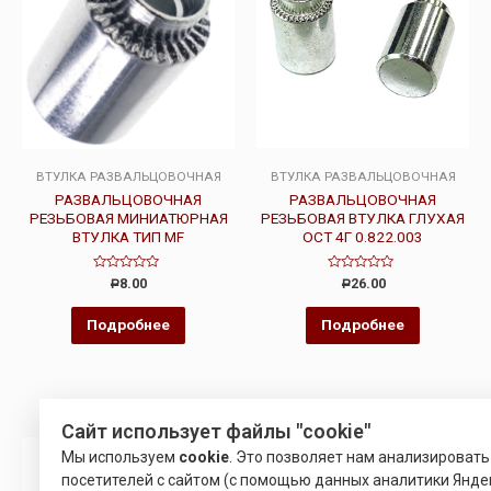
ВТУЛКА РАЗВАЛЬЦОВОЧНАЯ
ВТУЛКА РАЗВАЛЬЦОВОЧНАЯ
РАЗВАЛЬЦОВОЧНАЯ
РАЗВАЛЬЦОВОЧНАЯ
РЕЗЬБОВАЯ МИНИАТЮРНАЯ
РЕЗЬБОВАЯ ВТУЛКА ГЛУХАЯ
ВТУЛКА ТИП MF
ОСТ 4Г 0.822.003
Оценка
Оценка
8.00
26.00
Р
Р
0
0
из
из
5
5
Подробнее
Подробнее
Сайт использует файлы "cookie"
Мы используем
cookie
. Это позволяет нам анализироват
посетителей с сайтом (с помощью данных аналитики Яндек