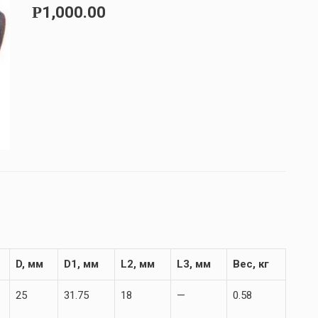
1,000.00
Р
D, мм
D1, мм
L2, мм
L3, мм
Вес, кг
25
31.75
18
—
0.58