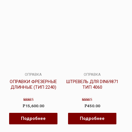
ОПРАВКА
ОПРАВКА
ОПРАВКИ ФРЕЗЕРНЫЕ
ШТРЕВЕЛЬ ДЛЯ DIN69871
ДЛИННЫЕ (ТИП 2240)
ТИП 4060
Оценка
Оценка
15,600.00
450.00
Р
Р
4.00
3.00
из 5
из 5
Подробнее
Подробнее