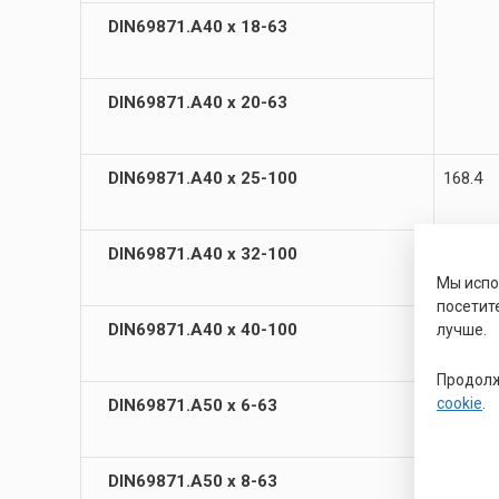
DIN69871.А40 х 18-63
DIN69871.А40 х 20-63
DIN69871.А40 х 25-100
168.4
DIN69871.А40 х 32-100
Мы исп
посетит
DIN69871.А40 х 40-100
188.4
лучше.
Продолж
cookie
.
DIN69871.А50 х 6-63
164.75
DIN69871.А50 х 8-63