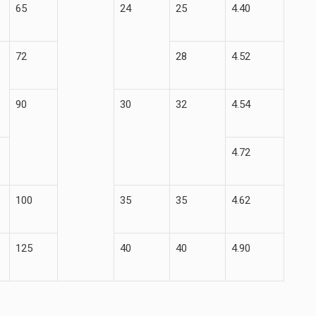
65
24
25
4.40
72
28
4.52
90
30
32
4.54
4.72
100
35
35
4.62
125
40
40
4.90