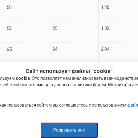
50
1.20
52
25
1.32
65
24
2.04
72
2.24
Сайт использует файлы "cookie"
ользуем
cookie
. Это позволяет нам анализировать взаимодействи
елей с сайтом (с помощью данных аналитики Яндекс.Метрики) и де
90
30
2.40
ая пользоваться сайтом вы соглашаетесь с использованием
файл
25
69.85
18
25
3.30
Разрешить все
28
28
3.40