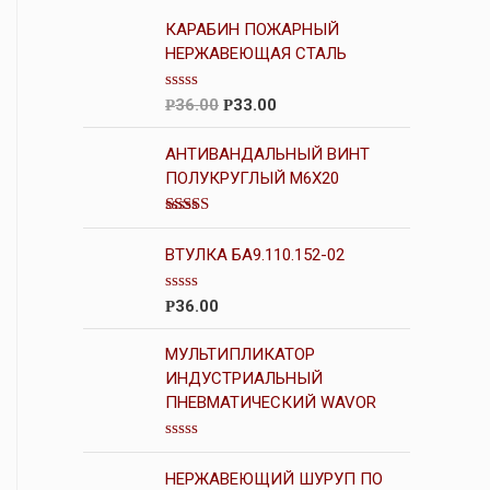
КАРАБИН ПОЖАРНЫЙ
НЕРЖАВЕЮЩАЯ СТАЛЬ
О
36.00
33.00
Р
Р
ц
е
н
АНТИВАНДАЛЬНЫЙ ВИНТ
к
ПОЛУКРУГЛЫЙ М6Х20
а
0
и
Оценка
з
4.00
из 5
5
ВТУЛКА БА9.110.152-02
О
36.00
Р
ц
е
н
МУЛЬТИПЛИКАТОР
к
ИНДУСТРИАЛЬНЫЙ
а
ПНЕВМАТИЧЕСКИЙ WAVOR
0
и
з
5
О
ц
НЕРЖАВЕЮЩИЙ ШУРУП ПО
е