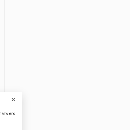
е
лать его