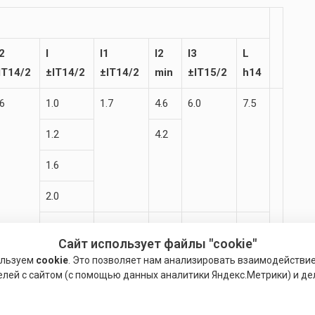
2
I
l1
l2
I3
L
IT14/2
±IT14/2
±IT14/2
min
±IT15/2
h14
.6
1.0
1.7
4.6
6.0
7.5
1.2
4.2
1.6
2.0
2.5
2.0
4.5
6.3
8.0
Сайт использует файлы "cookie"
.5
1.0
1.8
4.6
6.5
8.5
ользуем
cookie
. Это позволяет нам анализировать взаимодействи
елей с сайтом (с помощью данных аналитики Яндекс.Метрики) и де
1.2