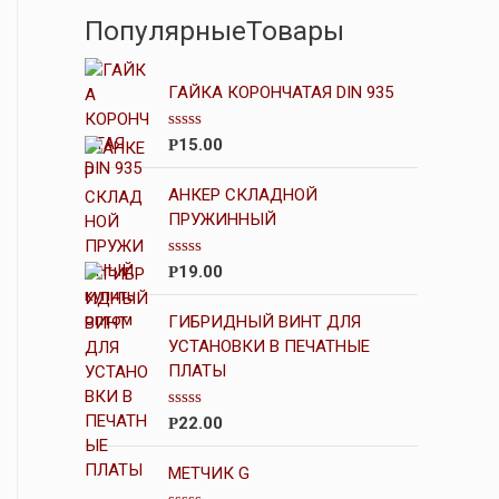
ПопулярныеТовары
ГАЙКА КОРОНЧАТАЯ DIN 935
О
15.00
Р
ц
е
н
АНКЕР СКЛАДНОЙ
к
ПРУЖИННЫЙ
а
0
и
О
19.00
Р
з
ц
5
е
н
ГИБРИДНЫЙ ВИНТ ДЛЯ
к
УСТАНОВКИ В ПЕЧАТНЫЕ
а
ПЛАТЫ
0
и
з
5
О
22.00
Р
ц
е
н
МЕТЧИК G
к