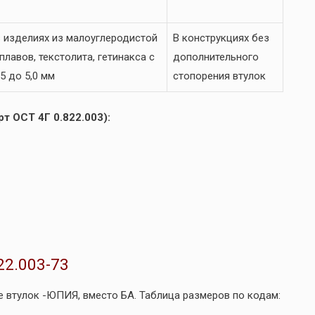
 изделиях из малоуглеродистой
В конструкциях без
лавов, текстолита, гетинакса с
дополнительного
5 до 5,0 мм
стопорения втулок
т ОСТ 4Г 0.822.003):
22.003-73
 втулок -ЮПИЯ, вместо БА. Таблица размеров по кодам: