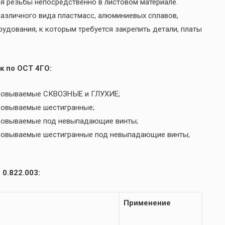
я резьбы непосредственно в листовом материале.
 различного вида пластмасс, алюминиевых сплавов,
рудования, к которым требуется закрепить детали, платы
к по ОСТ 4ГО:
льцовываемые СКВОЗНЫЕ и ГЛУХИЕ;
ьцовываемые шестигранные;
ьцовываемые под невыпадающие винты;
ьцовываемые шестигранные под невыпадающие винты;
0.822.003:
Применение