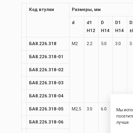
Код втулки
Размеры, мм
d
d1
D
D1
D
H12
H14
H14
±
БА8.226.318
М2
2.2
5.0
3.0
3
БА8.226.318-01
БА8.226.318-02
БА8.226.318-03
БА8.226.318-04
БА8.226.318-05
М2,5
3.0
6.0
3.8
4
Мы исп
посетит
БА8.226.318-06
лучше.