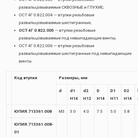
развальцовываемые СКВОЗНЫЕ и ГЛУХИЕ;
ОСТ 4Г 0.822.004 — втулки резьбовые
развальцовываемые шестигранные;
ОСТ 4Г 0.822.005
— втулки резьбовые
развальцовываемые под невыпадающие винты;
ОСТ 4Г 0.822.006 — втулки резьбовые
развальцовываемые шестигранные под невыпадающие
винты.
Код втулки
Размеры, мм
d
d1
d2
D
D1
D2
H14
H12
H14
H11
H14
ЮПИЯ.713361.008
М3
3.0
4.0
7.5
5.0
5.8
ЮПИЯ.713361.008-
01