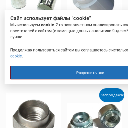
Сайт использует файлы "cookie"
Мы используем
cookie
. Это позволяет нам анализировать в
посетителей с сайтом (с помощью данных аналитики Яндекс.М
ВТУЛКА РАЗВАЛЬЦОВОЧНАЯ
ВТУЛКА РАЗВАЛЬЦОВОЧНАЯ
лучше.
ВТУЛКА ЮПИЯ
РАЗВАЛЬЦОВОЧНАЯ ГЛУХАЯ
РЕЗЬБОВАЯ ВТУЛКА (БОНКА)
Продолжая пользоваться сайтом вы соглашаетесь с исполь
ТИП ТА
cookie
.
Оценка
Оценка
27.00
22.00
Р
Р
0
4.00
из
из 5
5
Разрешить все
Подробнее
Подробнее
Распродажа!