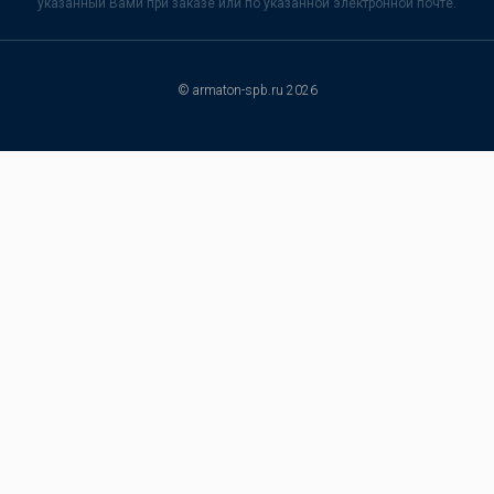
указанный Вами при заказе или по указанной электронной почте.
© armaton-spb.ru 2026