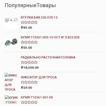
ПопулярныеТовары
ВТУЛКА БА8.226.329-12
О
45.00
Р
ц
е
н
ЮПИЯ 713361.005-15 ОСТ 4Г 0.822.003
к
а
0
О
35.00
Р
и
ц
з
е
5
н
РАДИАЛЬНО РАСТОЧНАЯ ГОЛОВКА
к
а
0
О
18,500.00
Р
и
ц
з
е
5
н
ФИКСАТОР ДЛЯ ТРОСА
к
а
0
О
29.00
Р
и
ц
з
е
5
н
ЮПИЯ.713361.001-05
к
а
0