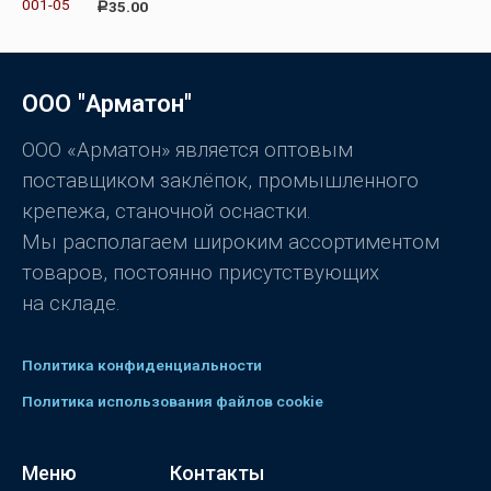
О
35.00
Р
и
ц
з
е
5
н
к
а
0
ООО "Арматон"
и
з
5
ООО «Арматон» является оптовым
поставщиком заклёпок, промышленного
крепежа, станочной оснастки.
Мы располагаем широким ассортиментом
товаров, постоянно присутствующих
на складе.
Политика конфиденциальности
Политика использования файлов cookie
Меню
Контакты