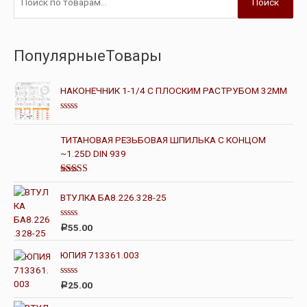
Поиск
ПопулярныеТовары
НАКОНЕЧНИК 1-1/4 С ПЛОСКИМ РАСТРУБОМ 32ММ
О
ц
е
ТИТАНОВАЯ РЕЗЬБОВАЯ ШПИЛЬКА С КОНЦОМ
н
~1.25D DIN 939
к
а
0
и
Оценка
з
4.00
из 5
ВТУЛКА БА8.226.328-25
5
О
55.00
Р
ц
е
н
ЮПИЯ 713361.003
к
а
0
О
25.00
Р
и
ц
з
е
5