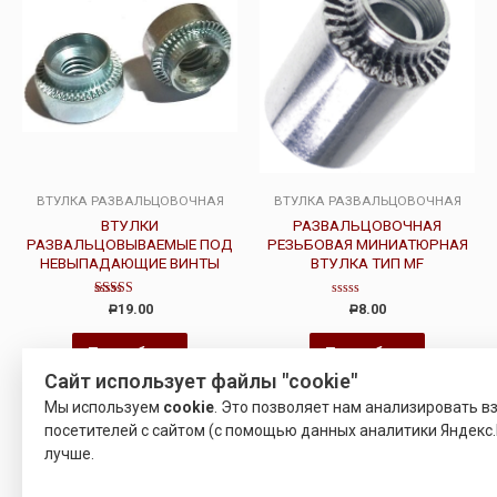
ВТУЛКА РАЗВАЛЬЦОВОЧНАЯ
ВТУЛКА РАЗВАЛЬЦОВОЧНАЯ
ВТУЛКИ
РАЗВАЛЬЦОВОЧНАЯ
РАЗВАЛЬЦОВЫВАЕМЫЕ ПОД
РЕЗЬБОВАЯ МИНИАТЮРНАЯ
НЕВЫПАДАЮЩИЕ ВИНТЫ
ВТУЛКА ТИП MF
Оценка
Оценка
19.00
8.00
Р
Р
3.00
0
из 5
из
5
Подробнее
Подробнее
Сайт использует файлы "cookie"
Мы используем
cookie
. Это позволяет нам анализировать 
посетителей с сайтом (с помощью данных аналитики Яндекс.
лучше.