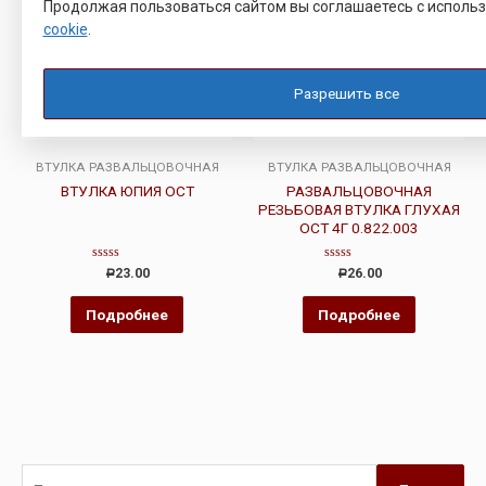
Продолжая пользоваться сайтом вы соглашаетесь с исполь
cookie
.
Разрешить все
ВТУЛКА РАЗВАЛЬЦОВОЧНАЯ
ВТУЛКА РАЗВАЛЬЦОВОЧНАЯ
ВТУЛКА ЮПИЯ ОСТ
РАЗВАЛЬЦОВОЧНАЯ
РЕЗЬБОВАЯ ВТУЛКА ГЛУХАЯ
ОСТ 4Г 0.822.003
Оценка
Оценка
23.00
26.00
Р
Р
0
0
из
из
5
5
Подробнее
Подробнее