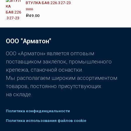
н
ВТУЛКА БА8.226.327-23
к
а
0
О
49.00
Р
и
ц
з
е
5
н
к
а
0
ООО "Арматон"
и
з
5
ООО «Арматон» является оптовым
поставщиком заклёпок, промышленного
крепежа, станочной оснастки.
Мы располагаем широким ассортиментом
товаров, постоянно присутствующих
на складе.
Политика конфиденциальности
Политика использования файлов cookie