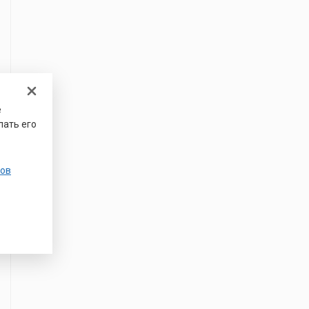
е
лать его
ов