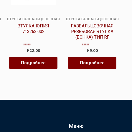
Я
ВТУЛКА РАЗВАЛЬЦОВОЧНАЯ
ВТУЛКА РАЗВАЛЬЦОВОЧНАЯ
ВТУЛКА ЮПИЯ
РАЗВАЛЬЦОВОЧНАЯ
713263.002
РЕЗЬБОВАЯ ВТУЛКА
(БОНКА) ТИП RF
Оценка
Оценка
22.00
9.00
Р
Р
0
0
из
из
5
5
Подробнее
Подробнее
Меню