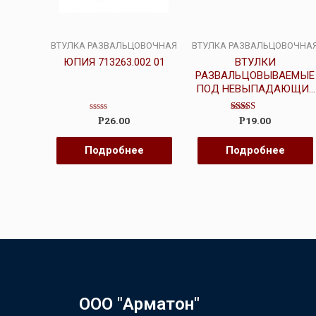
ВТУЛКА РАЗВАЛЬЦОВОЧНАЯ
ВТУЛКА РАЗВАЛЬЦОВОЧНА
ЮПИЯ 713263.002 01
ВТУЛКИ
РАЗВАЛЬЦОВЫВАЕМЫЕ
ПОД НЕВЫПАДАЮЩИЕ
ВИНТЫ
Оценка
Оценка
26.00
19.00
Р
Р
0
3.00
из
из 5
5
Подробнее
Подробнее
ООО "Арматон"