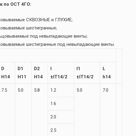
к по ОСТ 4ГО:
льцовываемые СКВОЗНЫЕ и ГЛУХИЕ;
ьцовываемые шестигранные;
льцовываемые под невыпадающие винты;
ьцовываемые шестигранные под невыпадающие винты.
D
D1
D2
l
l1
L
H14
H11
H14
±IT14/2
±IT14/2
h14
7.5
5.0
5.8
1.2
5.0
7.0
1.6
2.0
2.5