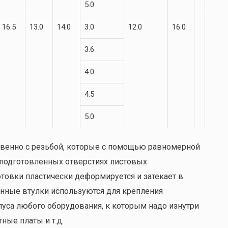
5.0
16.5
13.0
14.0
3.0
12.0
16.0
3.6
4.0
4.5
5.0
венно с резьбой, которые с помощью равномерной
подготовленных отверстиях листовых
отовки пластически деформируется и затекает в
нные втулки используются для крепления
пуса любого оборудования, к которым надо изнутри
ные платы и т.д.