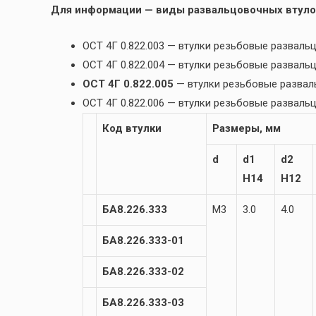
Для информации — виды развальцовочных втуло
ОСТ 4Г 0.822.003 — втулки резьбовые разва
ОСТ 4Г 0.822.004 — втулки резьбовые развал
ОСТ 4Г 0.822.005
— втулки резьбовые разва
ОСТ 4Г 0.822.006 — втулки резьбовые развал
Код втулки
Размеры, мм
d
d1
d2
H14
H12
БА8.226.333
М3
3.0
4.0
БА8.226.333-01
БА8.226.333-02
БА8.226.333-03