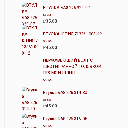
ВТУЛКА БА8.226.329-07
О
35.00
Р
ц
е
н
ВТУЛКА ЮПИЯ.713361.008-12
к
а
0
О
45.00
Р
и
ц
з
е
5
н
НЕРЖАВЕЮЩИЙ БОЛТ С
к
ШЕСТИГРАННОЙ ГОЛОВКОЙ
а
ПРЯМОЙ ШЛИЦ
0
и
з
5
О
ц
Втулка БА8.226.314-30
е
н
к
О
45.00
Р
а
ц
0
е
и
н
Втулка БА8.226.316-05
з
к
5
а