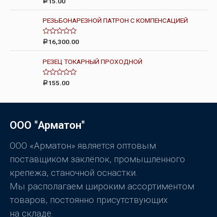
15.00
Р
и
ц
з
е
5
н
РЕЗЬБОНАРЕЗНОЙ ПАТРОН С КОМПЕНСАЦИЕЙ
к
а
0
О
16,300.00
Р
и
ц
з
е
5
н
РЕЗЕЦ ТОКАРНЫЙ ПРОХОДНОЙ
к
а
0
О
155.00
Р
и
ц
з
е
5
н
к
а
0
ООО "Арматон"
и
з
5
ООО «Арматон» является оптовым
поставщиком заклёпок, промышленного
крепежа, станочной оснастки.
Мы располагаем широким ассортиментом
товаров, постоянно присутствующих
на складе.