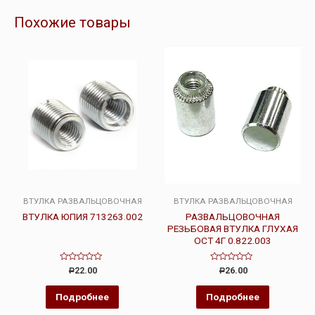
Похожие товары
ВТУЛКА РАЗВАЛЬЦОВОЧНАЯ
ВТУЛКА РАЗВАЛЬЦОВОЧНАЯ
ВТУЛКА ЮПИЯ 713263.002
РАЗВАЛЬЦОВОЧНАЯ
РЕЗЬБОВАЯ ВТУЛКА ГЛУХАЯ
ОСТ 4Г 0.822.003
Оценка
Оценка
22.00
26.00
Р
Р
0
0
из
из
5
5
Подробнее
Подробнее