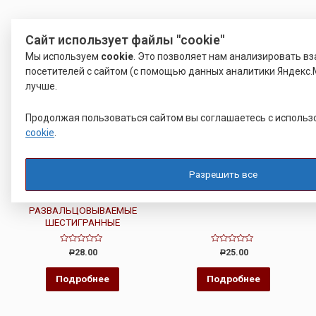
Сайт использует файлы "cookie"
Мы используем
cookie
. Это позволяет нам анализировать в
посетителей с сайтом (с помощью данных аналитики Яндекс.
лучше.
Продолжая пользоваться сайтом вы соглашаетесь с исполь
cookie
.
Разрешить все
ВТУЛКА РАЗВАЛЬЦОВОЧНАЯ
ВТУЛКА РАЗВАЛЬЦОВОЧНАЯ
ВТУЛКИ РЕЗЬБОВЫЕ
ВТУЛКА ЮПИЯ 713361.002
РАЗВАЛЬЦОВЫВАЕМЫЕ
ШЕСТИГРАННЫЕ
Оценка
Оценка
28.00
25.00
Р
Р
0
0
из
из
5
5
Подробнее
Подробнее