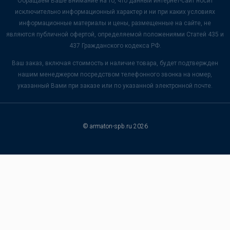
Обращаем Ваше внимание на то, что данный интернет-сайт носит
исключительно информационный характер и ни при каких условиях
информационные материалы и цены, размещенные на сайте, не
являются публичной офертой, определяемой положениями Статей 435 и
437 Гражданского кодекса РФ.
Ваш заказ, включая стоимость и наличие товара, будет подтвержден
нашим менеджером посредством телефонного звонка на номер,
указанный Вами при заказе или по указанной электронной почте.
© armaton-spb.ru 2026