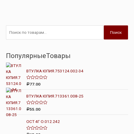
Поиск
ПопулярныеТовары
ВТУЛКА ЮПИЯ.753124.002-34
О
77.00
Р
ц
е
н
ВТУЛКА ЮПИЯ.713361.008-25
к
а
0
О
55.00
Р
и
ц
з
е
5
н
ОСТ 4Г О.012.242
к
а
0
О