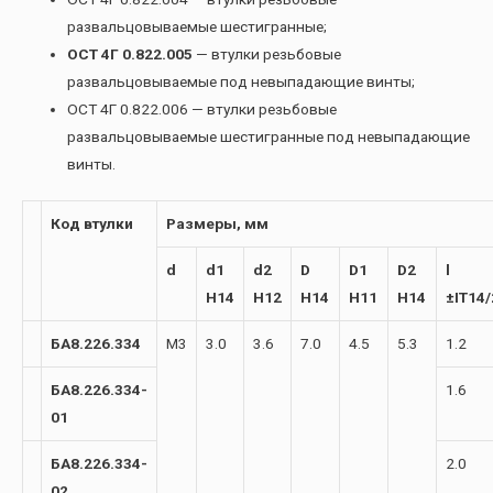
развальцовываемые шестигранные;
ОСТ 4Г 0.822.005
— втулки резьбовые
развальцовываемые под невыпадающие винты;
ОСТ 4Г 0.822.006 — втулки резьбовые
развальцовываемые шестигранные под невыпадающие
винты.
Код втулки
Размеры, мм
d
d1
d2
D
D1
D2
l
H14
H12
H14
H11
H14
±IT14/
БА8.226.334
М3
3.0
3.6
7.0
4.5
5.3
1.2
БА8.226.334-
1.6
01
БА8.226.334-
2.0
02