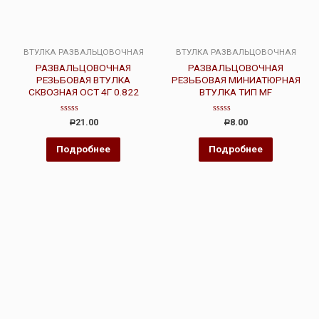
ВТУЛКА РАЗВАЛЬЦОВОЧНАЯ
ВТУЛКА РАЗВАЛЬЦОВОЧНАЯ
РАЗВАЛЬЦОВОЧНАЯ
РАЗВАЛЬЦОВОЧНАЯ
РЕЗЬБОВАЯ ВТУЛКА
РЕЗЬБОВАЯ МИНИАТЮРНАЯ
СКВОЗНАЯ ОСТ 4Г 0.822
ВТУЛКА ТИП MF
Оценка
Оценка
21.00
8.00
Р
Р
0
0
из
из
5
5
Подробнее
Подробнее