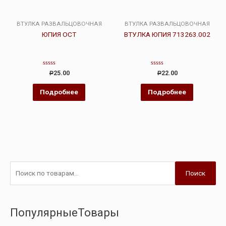
ВТУЛКА РАЗВАЛЬЦОВОЧНАЯ
ВТУЛКА РАЗВАЛЬЦОВОЧНАЯ
ЮПИЯ ОСТ
ВТУЛКА ЮПИЯ 713263.002
Оценка
Оценка
25.00
22.00
Р
Р
0
0
из
из
5
5
Подробнее
Подробнее
Поиск
ПопулярныеТовары