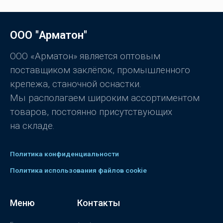
5.00
из 5
и
з
5
ООО "Арматон"
ООО «Арматон» является оптовым
поставщиком заклёпок, промышленного
крепежа, станочной оснастки.
Мы располагаем широким ассортиментом
товаров, постоянно присутствующих
на складе.
Политика конфиденциальности
Политика использования файлов cookie
Меню
Контакты