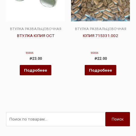
ВТУЛКА РАЗВАЛЬЦОВОЧНАЯ
ВТУЛКА РАЗВАЛЬЦОВОЧНАЯ
ВТУЛКА ЮПИЯ ОСТ
ЮПИЯ 715331.002
Оценка
Оценка
23.00
22.00
Р
Р
0
0
из
из
5
5
Подробнее
Подробнее
Поиск