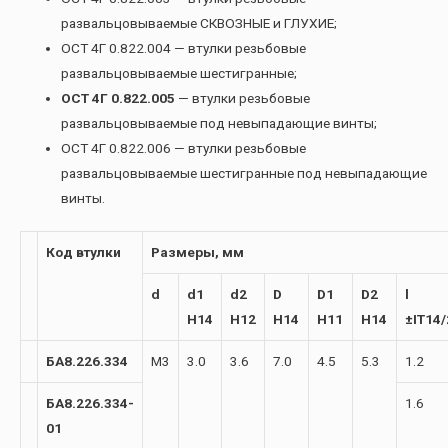
развальцовываемые СКВОЗНЫЕ и ГЛУХИЕ;
ОСТ 4Г 0.822.004 — втулки резьбовые
развальцовываемые шестигранные;
ОСТ 4Г 0.822.005
— втулки резьбовые
развальцовываемые под невыпадающие винты;
ОСТ 4Г 0.822.006 — втулки резьбовые
развальцовываемые шестигранные под невыпадающие
винты.
Код втулки
Размеры, мм
d
d1
d2
D
D1
D2
l
H14
H12
H14
H11
H14
±IT14/
БА8.226.334
М3
3.0
3.6
7.0
4.5
5.3
1.2
БА8.226.334-
1.6
01