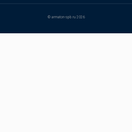
© armaton-spb.ru 2026