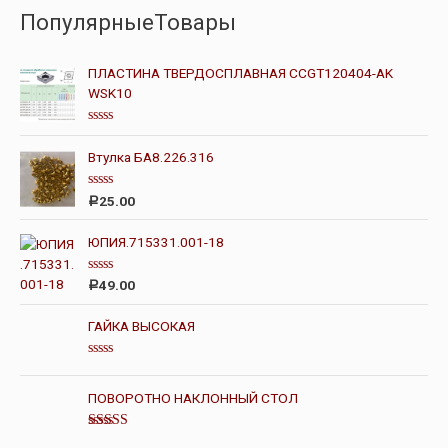
ПопулярныеТовары
ПЛАСТИНА ТВЕРДОСПЛАВНАЯ CCGT120404-AK
WSK10
О
ц
Втулка БА8.226.316
е
н
к
О
а
25.00
Р
ц
0
е
и
н
з
ЮПИЯ.715331.001-18
к
5
а
0
О
49.00
Р
и
ц
з
е
5
н
ГАЙКА ВЫСОКАЯ
к
а
0
О
и
ц
з
е
ПОВОРОТНО НАКЛОННЫЙ СТОЛ
5
н
к
а
Оценка
0