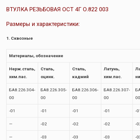
ВТУЛКА РЕЗЬБОВАЯ ОСТ 4Г О.822 003
Размеры и характеристики:
1. Сквозные
Материалы, обозначение
Нерж.сталь,
Сталь,
Сталь,
Латунь,
Ла
хим.пас.
оцинк.
кадмий
хим.пас.
н
БА8.226.304-
БА8.226.305-
БА8.226.306-
БА8.226.307-
БА
00
00
00
00
0
-01
-01
-01
-01
-0
—
-02
-02
-02
-0
—
-03
-03
-03
-0