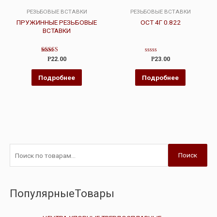
РЕЗЬБОВЫЕ ВСТАВКИ
РЕЗЬБОВЫЕ ВСТАВКИ
ПРУЖИННЫЕ РЕЗЬБОВЫЕ
ОСТ 4Г 0.822
ВСТАВКИ
Оценка
Оценка
Р
22.00
Р
23.00
4.00
0
из 5
из
5
Подробнее
Подробнее
Поиск
ПопулярныеТовары