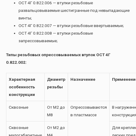
ОСТ 4Г 0.822.006 — втулки резьбовые
развальцовываемые шестигранные под невыпадающие
винты;
ОСТ 4Г 0.822.007 — втулки резьбовые ввертываемые;
ОСТ 4Г 0.822.008 — втулки резьбовые
запрессовываемые;
Типы резьбовых опрессовываемых втулок ОСТ 4Г
0.822.002:
Характерная
Диаметр
Назначение
Применени
особенность
резьбы
конструкции
Сквозные
От М2 до
Опрессовываются
В нагружен
М8
в пластмассе
конструкци
Сквозные
От М2 до
Для крепле
малогабаритные
М4
легких пре