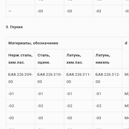
—
-03
-03
-03
-0
3. Глухие
Материалы, обозначение
d
Нерж.сталь,
Сталь,
Латунь,
Латунь,
хим.пас.
оцинк.
хим.пас.
никель
БА8.226.309-
БА8.226.310-
БА8.226.311-
БА8.226.312-
М
00
00
00
00
-01
-01
-01
-01
М2
-02
-02
-02
-02
М
-03
-03
-03
-03
М