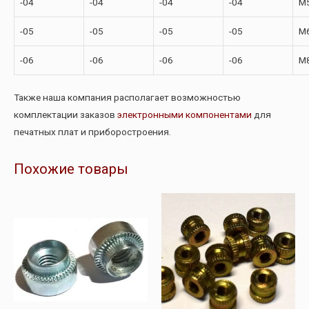
-04
-04
-04
-04
М
-05
-05
-05
-05
М
-06
-06
-06
-06
М
Также наша компания располагает возможностью
комплектации заказов
электронными компонентами
для
печатных плат и приборостроения.
Похожие товары