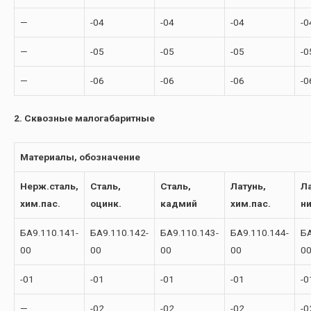
—
-04
-04
-04
-0
—
-05
-05
-05
-0
—
-06
-06
-06
-0
2. Сквозные малогабаритные
Материалы, обозначение
Нерж.сталь,
Сталь,
Сталь,
Латунь,
Ла
хим.пас.
оцинк.
кадмий
хим.пас.
н
БА9.110.141-
БА9.110.142-
БА9.110.143-
БА9.110.144-
БА
00
00
00
00
0
-01
-01
-01
-01
-0
—
-02
-02
-02
-0