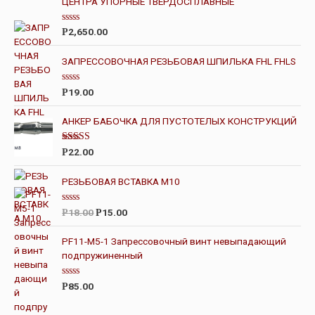
ЦЕНТРА УПОРНЫЕ ТВЕРДОСПЛАВНЫЕ
О
2,650.00
Р
ц
е
н
ЗАПРЕССОВОЧНАЯ РЕЗЬБОВАЯ ШПИЛЬКА FHL FHLS
к
а
0
О
19.00
Р
и
ц
з
е
5
н
АНКЕР БАБОЧКА ДЛЯ ПУСТОТЕЛЫХ КОНСТРУКЦИЙ
к
а
0
Оценка
22.00
Р
и
4.00
из 5
з
5
РЕЗЬБОВАЯ ВСТАВКА М10
О
18.00
15.00
Р
Р
ц
е
н
PF11-M5-1 Запрессовочный винт невыпадающий
к
подпружиненный
а
0
и
з
О
85.00
Р
5
ц
е
н