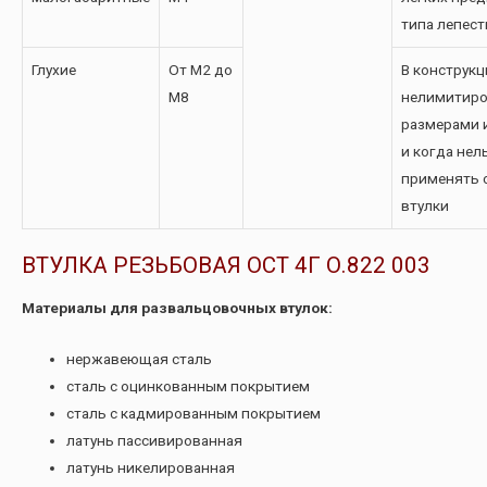
типа лепест
Глухие
От М2 до
В конструкц
М8
нелимитир
размерами 
и когда нел
применять 
втулки
ВТУЛКА РЕЗЬБОВАЯ ОСТ 4Г О.822 003
Материалы для развальцовочных втулок:
нержавеющая сталь
сталь с оцинкованным покрытием
сталь с кадмированным покрытием
латунь пассивированная
латунь никелированная