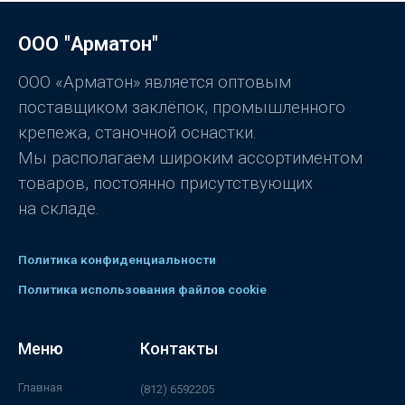
к
а
0
ООО "Арматон"
и
з
5
ООО «Арматон» является оптовым
поставщиком заклёпок, промышленного
крепежа, станочной оснастки.
Мы располагаем широким ассортиментом
товаров, постоянно присутствующих
на складе.
Политика конфиденциальности
Политика использования файлов cookie
Меню
Контакты
Главная
(812) 6592205