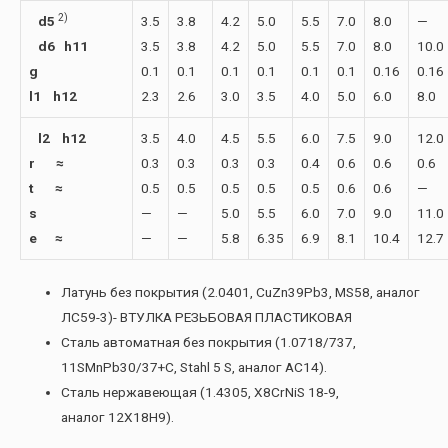
2)
d5
3.5
3.8
4.2
5.0
5.5
7.0
8.0
—
d6 h11
3.5
3.8
4.2
5.0
5.5
7.0
8.0
10.0
g
0.1
0.1
0.1
0.1
0.1
0.1
0.16
0.16
l1 h12
2.3
2.6
3.0
3.5
4.0
5.0
6.0
8.0
l2 h12
3.5
4.0
4.5
5.5
6.0
7.5
9.0
12.0
r ≈
0.3
0.3
0.3
0.3
0.4
0.6
0.6
0.6
t ≈
0.5
0.5
0.5
0.5
0.5
0.6
0.6
—
s
—
—
5.0
5.5
6.0
7.0
9.0
11.0
e ≈
—
—
5.8
6.35
6.9
8.1
10.4
12.7
Латунь без покрытия (2.0401, CuZn39Pb3, MS58, аналог
ЛС59-3)- ВТУЛКА РЕЗЬБОВАЯ ПЛАСТИКОВАЯ
Сталь автоматная без покрытия (1.0718/737,
11SMnPb30/37+C, Stahl 5 S, аналог АС14).
Сталь нержавеющая (1.4305, X8CrNiS 18-9,
аналог 12Х18Н9).