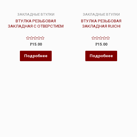
ЗАКЛАДНЫЕ ВТУЛКИ
ЗАКЛАДНЫЕ ВТУЛКИ
ВТУЛКА РЕЗЬБОВАЯ
ВТУЛКА РЕЗЬБОВАЯ
ЗАКЛАДНАЯ С ОТВЕРСТИЕМ
ЗАКЛАДНАЯ RUICHI
Оценка
Оценка
Р
15.00
Р
15.00
0
0
из
из
5
5
Подробнее
Подробнее