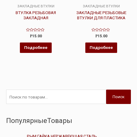
ЗАКЛАДНЫЕ ВТУЛКИ
ЗАКЛАДНЫЕ ВТУЛКИ
ВТУЛКА РЕЗЬБОВАЯ
ЗАКЛАДНЫЕ РЕЗЬБОВЫЕ
ЗАКЛАДНАЯ
ВТУЛКИ ДЛЯ ПЛАСТИКА
Оценка
Оценка
Р
15.00
Р
15.00
0
0
из
из
5
5
Подробнее
Подробнее
Поиск
ПопулярныеТовары
РЫМ ГАЙКА НЕРЖАВЕЮЩАЯ СТАЛЬ