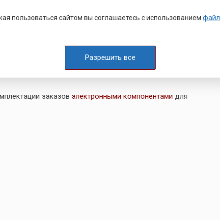
 гайки и крепежные детали. Если выясняется, что
ая пользоваться сайтом вы соглашаетесь с использованием
файл
и другого изделия становятся недоступны, то в этом
, который устанавливается машинным способом.
Разрешить все
т-Петербурге,
цена
от 15 ₽
при оптовом заказе
,
я качества от производителя и оперативная
отгрузка.
омплектации заказов
электронными компонентами
для