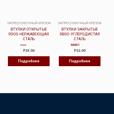
ЗАПРЕССОВОЧНЫЙ КРЕПЕЖ
ЗАПРЕССОВОЧНЫЙ КРЕПЕЖ
ВТУЛКИ ОТКРЫТЫЕ
ВТУЛКИ ЗАКРЫТЫЕ
-
RSOS-НЕРЖАВЕЮЩАЯ
RBSO-УГЛЕРОДИСТАЯ
СТАЛЬ
СТАЛЬ
Оценка
Оценка
25.00
22.00
Р
Р
0
4.00
из
из 5
5
Подробнее
Подробнее