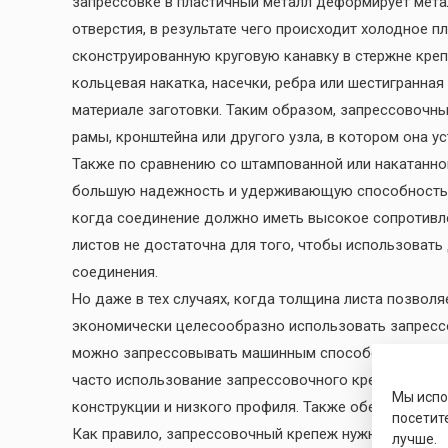
запрессовке в пластичный металл деформирует мета
отверстия, в результате чего происходит холодное п
сконструированную круговую канавку в стержне креп
кольцевая накатка, насечки, ребра или шестигранна
материале заготовки. Таким образом, запрессовочн
рамы, кронштейна или другого узла, в котором она у
Также по сравнению со штампованной или накатанн
большую надежность и удерживающую способность. В
когда соединение должно иметь высокое сопротивле
листов не достаточна для того, чтобы использовать
соединения.
Но даже в тех случаях, когда толщина листа позвол
экономически целесообразно использовать запре
можно запрессовывать машинным способом и исклю
часто использование запрессовочного крепежа позв
Мы исп
конструкции и низкого профиля. Также обеспечивае
посетит
Как правило, запрессовочный крепеж нужно использо
лучше.