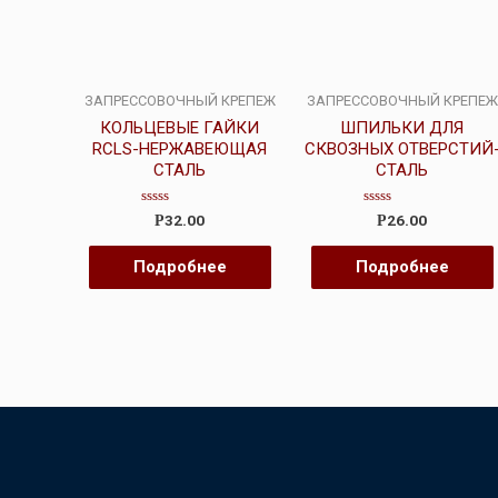
ЗАПРЕССОВОЧНЫЙ КРЕПЕЖ
ЗАПРЕССОВОЧНЫЙ КРЕПЕЖ
КОЛЬЦЕВЫЕ ГАЙКИ
ШПИЛЬКИ ДЛЯ
RCLS-НЕРЖАВЕЮЩАЯ
СКВОЗНЫХ ОТВЕРСТИЙ
СТАЛЬ
СТАЛЬ
Оценка
Оценка
32.00
26.00
Р
Р
0
0
из
из
5
5
Подробнее
Подробнее