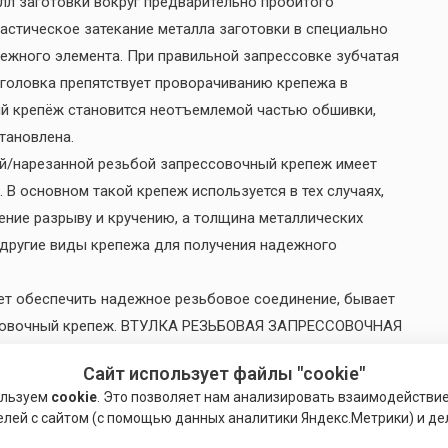
лл заготовки вокруг предварительно пробитого
ластическое затекание металла заготовки в специально
ежного элемента. При правильной запрессовке зубчатая
я головка препятствует проворачиванию крепежа в
ый крепёж становится неотъемлемой частью обшивки,
становлена.
ой/нарезанной резьбой запрессовочный крепеж имеет
 основном такой крепеж используется в тех случаях,
ние разрыву и кручению, а толщина металлических
 другие виды крепежа для получения надежного
яет обеспечить надежное резьбовое соединение, бывает
ссовочный крепеж. ВТУЛКА РЕЗЬБОВАЯ ЗАПРЕССОВОЧНАЯ
чать обычный крепеж из конечной сборки. Довольно
Сайт использует файлы "cookie"
оляет уменьшить толщину листа из-за компактной
ользуем
cookie
. Это позволяет нам анализировать взаимодействи
тся безукоризненный внешний вид изделия.
елей с сайтом (с помощью данных аналитики Яндекс.Метрики) и де
вать в тех случаях, когда узел или деталь нужно быстро