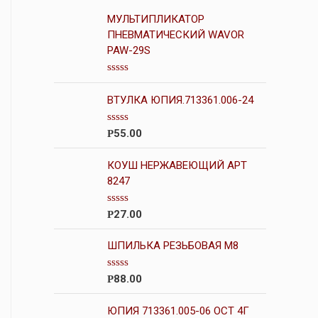
МУЛЬТИПЛИКАТОР
ПНЕВМАТИЧЕСКИЙ WAVOR
PAW-29S
О
ц
ВТУЛКА ЮПИЯ.713361.006-24
е
н
к
О
55.00
Р
а
ц
0
е
и
н
КОУШ НЕРЖАВЕЮЩИЙ АРТ
з
к
5
8247
а
0
и
О
27.00
Р
з
ц
5
е
н
ШПИЛЬКА РЕЗЬБОВАЯ М8
к
а
0
О
88.00
Р
и
ц
з
е
5
н
ЮПИЯ 713361.005-06 ОСТ 4Г