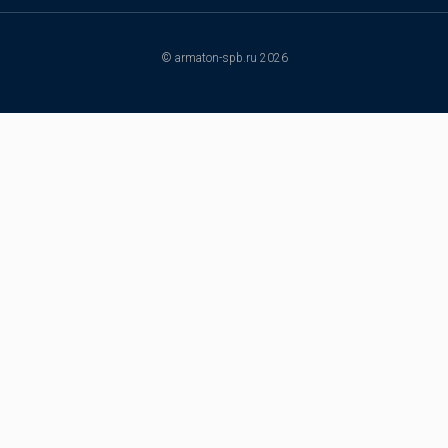
© armaton-spb.ru 2026