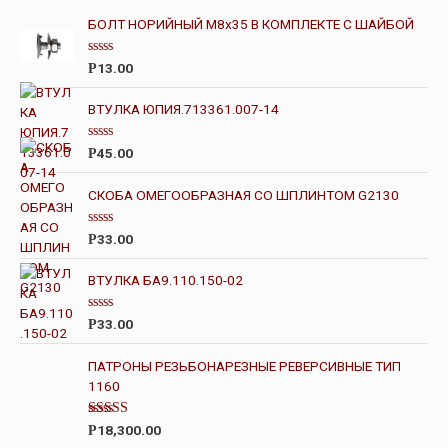
БОЛТ НОРИЙНЫЙ М8х35 В КОМПЛЕКТЕ С ШАЙБОЙ
О
13.00
Р
ц
е
н
ВТУЛКА ЮПИЯ.713361.007-14
к
а
0
О
45.00
Р
и
ц
з
е
5
н
СКОБА ОМЕГООБРАЗНАЯ СО ШПЛИНТОМ G2130
к
а
0
О
33.00
Р
и
ц
з
е
5
н
ВТУЛКА БА9.110.150-02
к
а
0
О
33.00
Р
и
ц
з
е
5
н
ПАТРОНЫ РЕЗЬБОНАРЕЗНЫЕ РЕВЕРСИВНЫЕ ТИП
к
1160
а
0
и
з
Оценка
18,300.00
Р
5
4.00
из 5