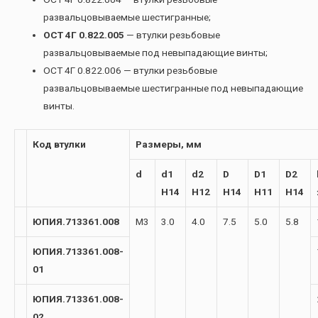
развальцовываемые шестигранные;
ОСТ 4Г 0.822.005
— втулки резьбовые
развальцовываемые под невыпадающие винты;
ОСТ 4Г 0.822.006 — втулки резьбовые
развальцовываемые шестигранные под невыпадающие
винты.
Код втулки
Размеры, мм
d
d1
d2
D
D1
D2
H14
H12
H14
H11
H14
ЮПИЯ.713361.008
М3
3.0
4.0
7.5
5.0
5.8
ЮПИЯ.713361.008-
01
ЮПИЯ.713361.008-
02