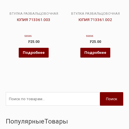
ВТУЛКА РАЗВАЛЬЦОВОЧНАЯ
ВТУЛКА РАЗВАЛЬЦОВОЧНАЯ
ЮПИЯ 713361.003
ЮПИЯ 713361.002
Оценка
Оценка
Р
25.00
Р
25.00
0
0
из
из
5
5
Подробнее
Подробнее
Поиск
ПопулярныеТовары