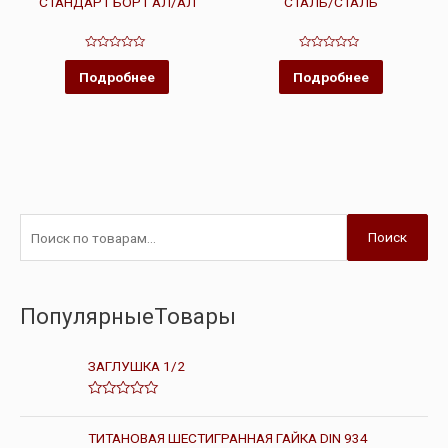
СТАНДАРТ БОРТ АЛ/АЛ
СТАЛЬ/СТАЛЬ
Оценка
Оценка
0
0
Подробнее
Подробнее
из
из
5
5
Поиск
ПопулярныеТовары
ЗАГЛУШКА 1/2
О
ц
е
ТИТАНОВАЯ ШЕСТИГРАННАЯ ГАЙКА DIN 934
н