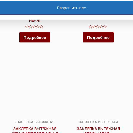
ЗАКЛЕПКА ВЫТЯЖНАЯ
ЗАКЛЕПКА ВЫТЯЖНАЯ
Разрешить все
ЗАКЛЁПКА ВЫТЯЖНАЯ
ЗАКЛЁПКА ОТКРЫТОГО ТИПА
СТАНДАРТНЫЙ БОРТ НЕРЖ/
АЛ/СТ
НЕРЖ
Оценка
Оценка
0
0
Подробнее
Подробнее
из
из
5
5
ЗАКЛЕПКА ВЫТЯЖНАЯ
ЗАКЛЕПКА ВЫТЯЖНАЯ
ЗАКЛЁПКА ВЫТЯЖНАЯ
ЗАКЛЁПКА ВЫТЯЖНАЯ