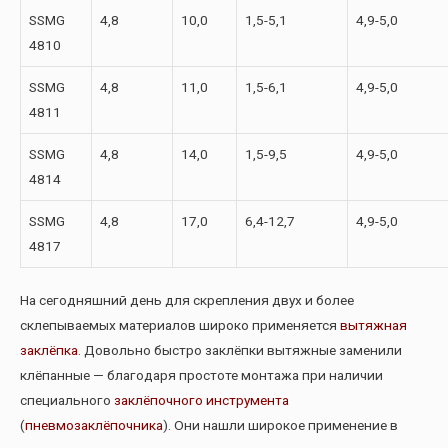
SSMG
4,8
10,0
1,5-5,1
4,9-5,0
4810
SSMG
4,8
11,0
1,5-6,1
4,9-5,0
4811
SSMG
4,8
14,0
1,5-9,5
4,9-5,0
4814
SSMG
4,8
17,0
6,4-12,7
4,9-5,0
4817
На сегодняшний день для скрепления двух и более
склепываемых материалов широко применяется
вытяжная
заклёпка
. Довольно быстро заклёпки вытяжные заменили
клёпанные — благодаря простоте монтажа при наличии
специального
заклёпочного инструмента
(
пневмозаклёпочника
). Они нашли широкое применение в