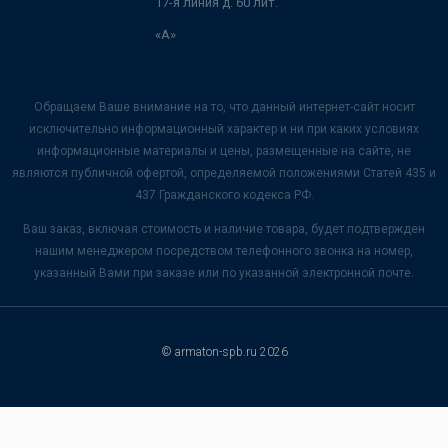
17-я линия д. 60 лит.
«А»
Обращаем Ваше внимание на то, что данный интернет-сайт носит
исключительно информационный характер и ни при каких условиях
информационные материалы и цены, размещенные на сайте, не
являются публичной офертой, определяемой положениями Статей 435 и
437 Гражданского кодекса РФ.
Ваш заказ, включая стоимость и наличие товара, будет подтвержден
нашим менеджером посредством телефонного звонка на номер,
указанный Вами при заказе или по указанной электронной почте.
© armaton-spb.ru 2026