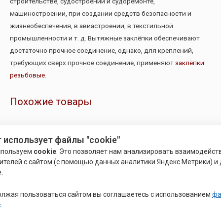
строительстве, судостроении и судоремонте,
машиностроении, при создании средств безопасности и
жизнеобеспечения, в авиастроении, в текстильной
промышленности и т. д. Вытяжные заклёпки обеспечивают
достаточно прочное соединение, однако, для креплений,
требующих сверх прочное соединение, применяют
заклёпки
резьбовые
.
Похожие товары
 использует файлы "cookie"
спользуем
cookie
. Это позволяет нам анализировать взаимодейст
ителей с сайтом (с помощью данных аналитики Яндекс.Метрики) и 
.
лжая пользоваться сайтом вы соглашаетесь с использованием
фа
e
.