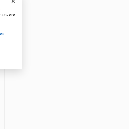
е
лать его
ов