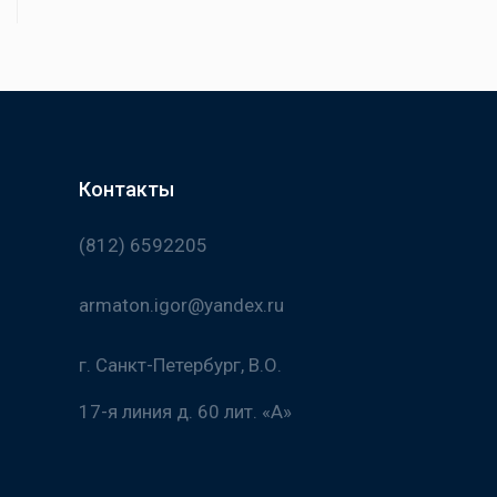
Контакты
(812) 6592205
armaton.igor@yandex.ru
г. Санкт-Петербург, В.О.
17-я линия д. 60 лит. «А»