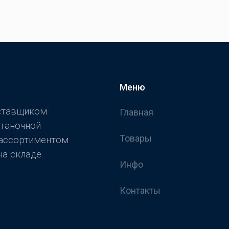
Меню
оставщиком
Главная
станочной
Товары
 ассортиментом
а складе.
Инфо
Контакты