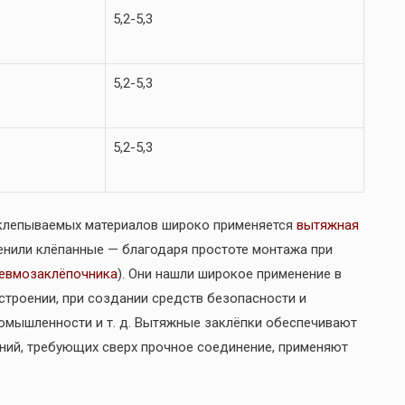
5,2-5,3
5,2-5,3
5,2-5,3
склепываемых материалов широко применяется
вытяжная
енили клёпанные — благодаря простоте монтажа при
евмозаклёпочника
). Они нашли широкое применение в
строении, при создании средств безопасности и
ромышленности и т. д. Вытяжные заклёпки обеспечивают
ений, требующих сверх прочное соединение, применяют