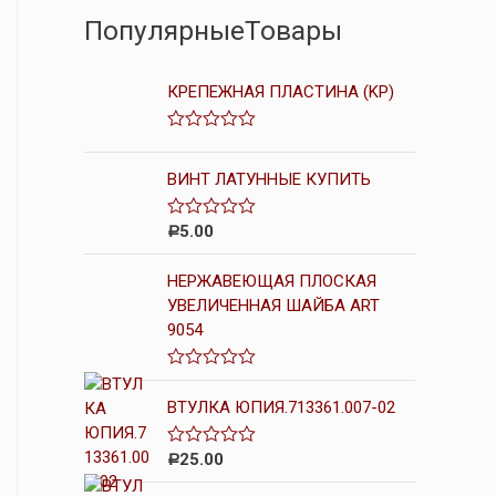
ПопулярныеТовары
КРЕПЕЖНАЯ ПЛАСТИНА (KP)
О
ц
е
ВИНТ ЛАТУННЫЕ КУПИТЬ
н
к
а
5.00
О
Р
0
ц
и
е
з
НЕРЖАВЕЮЩАЯ ПЛОСКАЯ
н
5
к
УВЕЛИЧЕННАЯ ШАЙБА ART
а
9054
0
и
з
5
О
ц
ВТУЛКА ЮПИЯ.713361.007-02
е
н
к
25.00
О
Р
а
ц
0
е