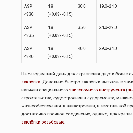
ASP
4,8
30,0
19,0-24,0
4830
(+0,08/-0,15)
ASP
4,8
35,0
24,0-29,0
4835
(+0,08/-0,15)
ASP
4,8
40,0
29,0-34,0
4840
(+0,08/-0,15)
На сегодняшний день для скрепления двух и более 
заклёпка
. Довольно быстро заклёпки вытяжные зам
наличии специального
заклёпочного инструмента
(
пн
строительстве, судостроении и судоремонте, машино
жизнеобеспечения, в авиастроении, в текстильной п
достаточно прочное соединение, однако, для крепл
заклёпки резьбовые
.