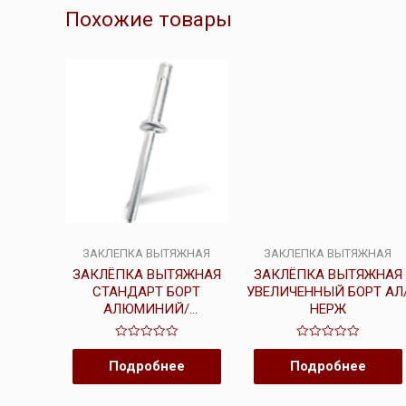
Похожие товары
ЗАКЛЕПКА ВЫТЯЖНАЯ
ЗАКЛЕПКА ВЫТЯЖНАЯ
ЗАКЛЁПКА ВЫТЯЖНАЯ
ЗАКЛЁПКА ВЫТЯЖНАЯ
СТАНДАРТ БОРТ
УВЕЛИЧЕННЫЙ БОРТ АЛ
АЛЮМИНИЙ/
НЕРЖ
АЛЮМИНИЙ
Оценка
Оценка
0
0
Подробнее
Подробнее
из
из
5
5