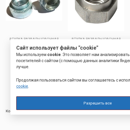
ВТУЛКА РАЗВАЛЬЦОВОЧНАЯ
ВТУЛКА РАЗВАЛЬЦОВОЧНАЯ
ЮПИЯ
РАЗВАЛЬЦОВОЧНАЯ
Сайт использует файлы "cookie"
ШЕСТИГРАННАЯ ГАЙКА ТИП
Мы используем
cookie
. Это позволяет нам анализироват
HX (HHB)
посетителей с сайтом (с помощью данных аналитики Яндек
лучше.
Оценка
Оценка
Р
22.00
Р
17.00
Р
8.00
0
4.50
из
из 5
5
Подробнее
Подробнее
Продолжая пользоваться сайтом вы соглашаетесь с исп
cookie
.
Разрешить все
Корзина пуста.