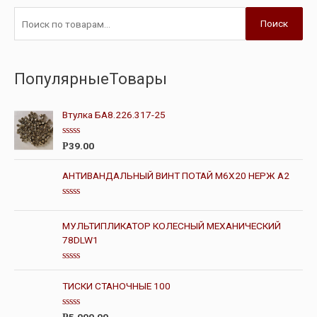
Поиск
ПопулярныеТовары
Втулка БА8.226.317-25
О
39.00
Р
ц
е
н
АНТИВАНДАЛЬНЫЙ ВИНТ ПОТАЙ М6Х20 НЕРЖ А2
к
а
0
О
и
ц
з
е
МУЛЬТИПЛИКАТОР КОЛЕСНЫЙ МЕХАНИЧЕСКИЙ
5
н
78DLW1
к
а
0
и
О
з
ц
ТИСКИ СТАНОЧНЫЕ 100
5
е
н
к
О
а
5,000.00