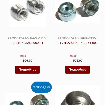
ВТУЛКА РАЗВАЛЬЦОВОЧНАЯ
ВТУЛКА РАЗВАЛЬЦОВОЧНАЯ
ЮПИЯ 713263.002 01
ВТУЛКА ЮПИЯ 713361.003
Оценка
Оценка
Р
26.00
Р
22.00
0
0
из
из
5
5
Подробнее
Подробнее
Распродажа!