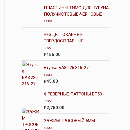
ПЛАСТИНЫ TNMG ДЛЯ ЧУГУНА
ПОЛУЧИСТОВЫЕ-ЧЕРНОВЫЕ
О
ц
РЕЗЦЫ ТОКАРНЫЕ
е
н
ТВЕРДОСПЛАВНЫЕ
к
а
0
О
155.00
Р
и
ц
з
е
5
н
Втулка БА8.226.316-27
к
а
0
О
45.00
Р
и
ц
з
е
5
н
ФРЕЗЕРНЫЕ ПАТРОНЫ BT50
к
а
0
О
2,750.00
Р
и
ц
з
е
5
н
ЗАЖИМ ТРОСОВЫЙ 5ММ
к
а