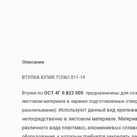
Описание
ВТУЛКА ЮПИЯ.713361.011-19
Втулки по
ОСТ 4Г 0.822.005
предназначены для соз
листовом материале в заранее подготовленные отве
спользуют данный вид крепежа
расклепывания). И
непосредственно в листовом материале. Материал
различного вида пластмасс, алюминиевых сплавов
оборудования, к которым требуется закрепить де