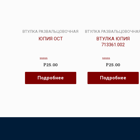
ВТУЛКА РАЗВАЛЬЦОВОЧНАЯ
ВТУЛКА РАЗВАЛЬЦОВОЧНА
ЮПИЯ ОСТ
ВТУЛКА ЮПИЯ
713361.002
Оценка
Оценка
25.00
25.00
Р
Р
0
0
из
из
5
5
Подробнее
Подробнее