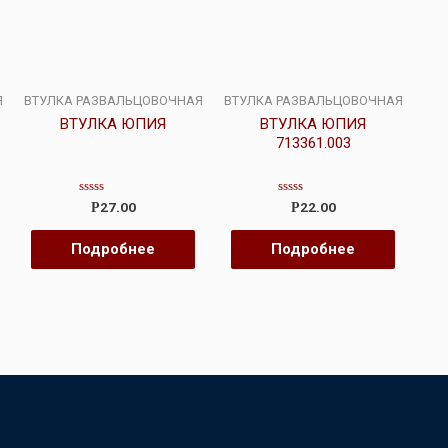
Я
ВТУЛКА РАЗВАЛЬЦОВОЧНАЯ
ВТУЛКА РАЗВАЛЬЦОВОЧНАЯ
ВТУЛКА ЮПИЯ
ВТУЛКА ЮПИЯ
713361.003
Оценка
Оценка
27.00
22.00
Р
Р
0
0
из
из
5
5
Подробнее
Подробнее