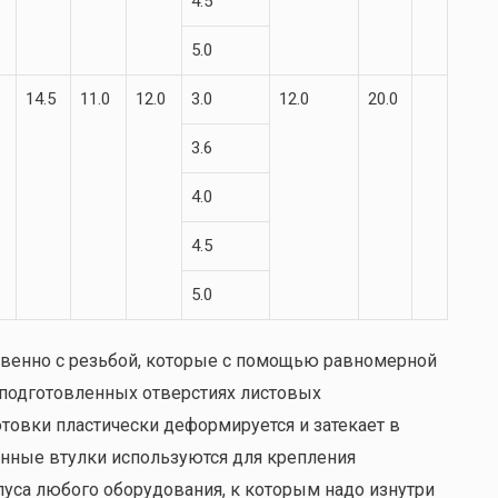
4.5
5.0
14.5
11.0
12.0
3.0
12.0
20.0
3.6
4.0
4.5
5.0
венно с резьбой, которые с помощью равномерной
подготовленных отверстиях листовых
отовки пластически деформируется и затекает в
нные втулки используются для крепления
пуса любого оборудования, к которым надо изнутри