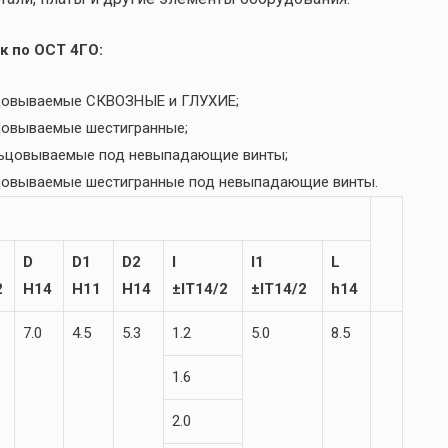
к по ОСТ 4ГО:
льцовываемые СКВОЗНЫЕ и ГЛУХИЕ;
ьцовываемые шестигранные;
льцовываемые под невыпадающие винты;
ьцовываемые шестигранные под невыпадающие винты.
D
D1
D2
l
l1
L
2
H14
H11
H14
±IT14/2
±IT14/2
h14
7.0
4.5
5.3
1.2
5.0
8.5
1.6
2.0