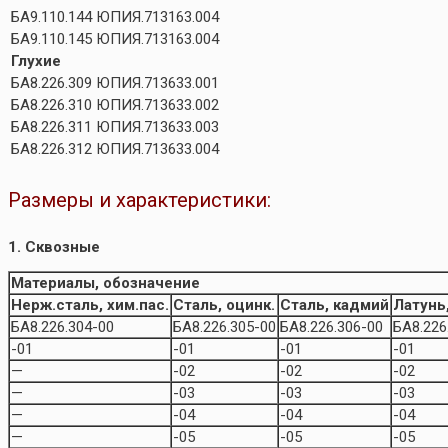
БА9.110.144
ЮПИЯ.713163.004
БА9.110.145
ЮПИЯ.713163.004
Глухие
БА8.226.309
ЮПИЯ.713633.001
БА8.226.310
ЮПИЯ.713633.002
БА8.226.311
ЮПИЯ.713633.003
БА8.226.312
ЮПИЯ.713633.004
Размеры и характеристики:
1. Сквозные
Материалы, обозначение
Нерж.сталь, хим.пас.
Сталь, оцинк.
Сталь, кадмий
Латунь,
БА8.226.304-00
БА8.226.305-00
БА8.226.306-00
БА8.226
-01
-01
-01
-01
—
-02
-02
-02
—
-03
-03
-03
—
-04
-04
-04
—
-05
-05
-05