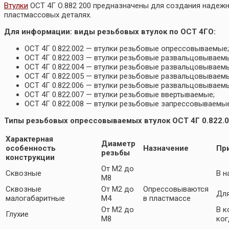
Втулки
ОСТ 4Г О.882 200 предназначены для создания надеж
пластмассовых деталях.
Для информации: виды резьбовых втулок по ОСТ 4ГО:
ОСТ 4Г 0.822.002 — втулки резьбовые опрессовываемые;
ОСТ 4Г 0.822.003 — втулки резьбовые развальцовывае
ОСТ 4Г 0.822.004 — втулки резьбовые развальцовываем
ОСТ 4Г 0.822.005 — втулки резьбовые развальцовывае
ОСТ 4Г 0.822.006 — втулки резьбовые развальцовывае
ОСТ 4Г 0.822.007 — втулки резьбовые ввертываемые;
ОСТ 4Г 0.822.008 — втулки резьбовые запрессовываемые
Типы резьбовых опрессовываемых втулок ОСТ 4Г 0.822.0
Характерная
Диаметр
особенность
Назначение
Пр
резьбы
конструкции
От М2 до
Сквозные
В н
М8
Сквозные
От М2 до
Опрессовываются
Для
малогабаритные
М4
в пластмассе
От М2 до
В к
Глухие
М8
ког