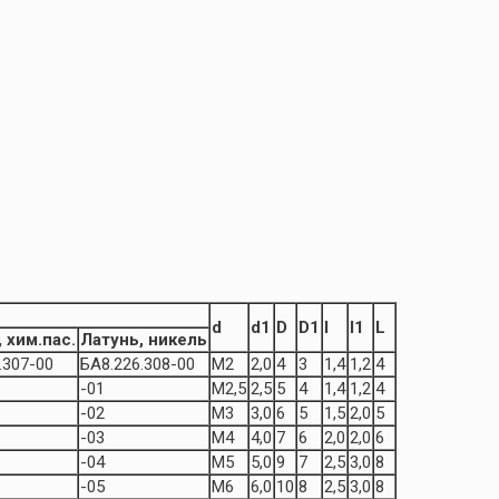
d
d1
D
D1
l
l1
L
 хим.пас.
Латунь, никель
.307-00
БА8.226.308-00
М2
2,0
4
3
1,4
1,2
4
-01
М2,5
2,5
5
4
1,4
1,2
4
-02
М3
3,0
6
5
1,5
2,0
5
-03
М4
4,0
7
6
2,0
2,0
6
-04
М5
5,0
9
7
2,5
3,0
8
-05
М6
6,0
10
8
2,5
3,0
8