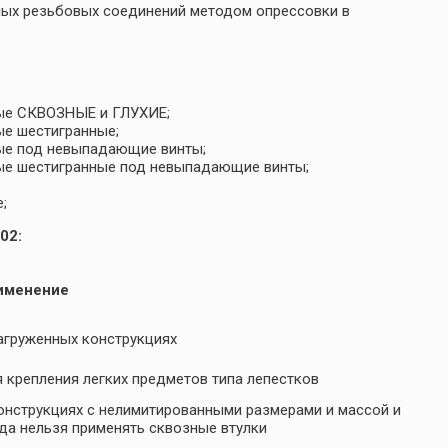
ных резьбовых соединений методом опрессовки в
мые СКВОЗНЫЕ и ГЛУХИЕ;
ые шестигранные;
мые под невыпадающие винты;
мые шестигранные под невыпадающие винты;
;
02:
именение
агруженных конструкциях
 крепления легких предметов типа лепестков
онструкциях с нелимитированными размерами и массой и
да нельзя применять сквозные втулки