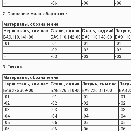
—
-06
-06
-06
2. Сквозные малогабаритные
Материалы, обозначение
Нерж.сталь, хим.пас.
Сталь, оцинк.
Сталь, кадмий
Латунь,
БА9.110.141-00
БА9.110.142-00
БА9.110.143-00
БА9.110
-01
-01
-01
-01
—
-02
-02
-02
—
-03
-03
-03
3. Глухие
Материалы, обозначение
Нерж.сталь, хим.пас.
Сталь, оцинк.
Латунь, хим.пас.
Латун
БА8.226.309-00
БА8.226.310-00
БА8.226.311-00
БА8.2
-01
-01
-01
-01
-02
-02
-02
-02
-03
-03
-03
-03
-04
-04
-04
-04
-05
-05
-05
-05
-06
-06
-06
-06