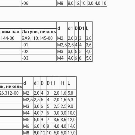
-06
М8
8,0
12
10
3,0
4,0
10
d
d1
D
D1
L
 хим.пас.
Латунь, никель
.144-00
БА9.110.145-00
М2
2,0
3
3
3,0
-01
М2,5
2,5
4
4
3,6
-02
М3
3,0
5
5
4,0
-03
М4
4,0
6
6
5,0
d
d1
D
D1
l
l1
L
ь, никель
26.312-00
М2
2,0
4
3
2,0
1,6
5,8
М2,5
2,5
5
4
2,0
1,6
6,3
М3
3,0
6
5
2,5
2,5
9,0
М4
4,0
7
6
3,0
3,0
10,0
М5
5,0
9
7
3,6
3,6
12,0
М6
6,0
10
8
4,0
4,0
14,0
М8
8,0
12
10
5,0
5,0
17,0