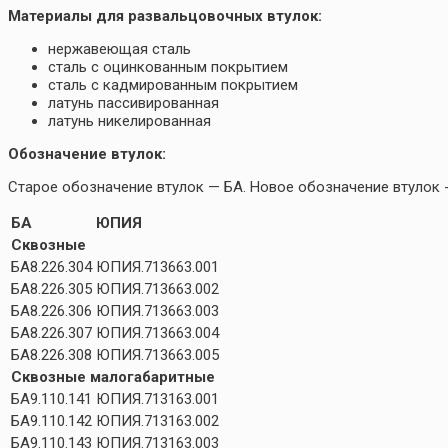
Материалы для развальцовочных втулок:
нержавеющая сталь
сталь с оцинкованным покрытием
сталь с кадмированным покрытием
латунь пассивированная
латунь никелированная
Обозначение втулок:
Старое обозначение втулок — БА. Новое обозначение втулок 
БА
ЮПИЯ
Сквозные
БА8.226.304
ЮПИЯ.713663.001
БА8.226.305
ЮПИЯ.713663.002
БА8.226.306
ЮПИЯ.713663.003
БА8.226.307
ЮПИЯ.713663.004
БА8.226.308
ЮПИЯ.713663.005
Сквозные малогабаритные
БА9.110.141
ЮПИЯ.713163.001
БА9.110.142
ЮПИЯ.713163.002
БА9.110.143
ЮПИЯ.713163.003