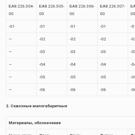
БА8.226.304-
БА8.226.305-
БА8.226.306-
БА8.226.307-
БА
00
00
00
00
0
-01
-01
-01
-01
-0
—
-02
-02
-02
-0
—
-03
-03
-03
-0
—
-04
-04
-04
-0
—
-05
-05
-05
-0
—
-06
-06
-06
-0
2. Сквозные малогабаритные
Материалы, обозначение