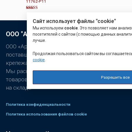
11762-P11
а
0
и
з
Оценк
5
а
3.00
Сайт использует файлы "cookie"
из 5
Мы используем
cookie
. Это позволяет нам анали
ООО "Арматон"
посетителей с сайтом (с помощью данных аналити
лучше.
ООО «Арматон» является оптовым
Продолжая пользоваться сайтом вы соглашаетес
поставщиком заклёпок, промышленного
cookie
.
крепежа, станочной оснастки.
Мы располагаем широким ассортиментом
Разрешить все
товаров, постоянно присутствующих
на складе.
Политика конфиденциальности
Политика использования файлов cookie