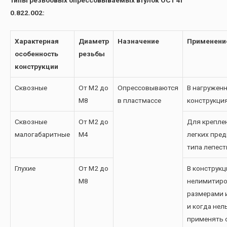
0.822.002:
Характерная
Диаметр
Назначение
Применени
особенность
резьбы
конструкции
Сквозные
От М2 до
Опрессовываются
В нагружен
М8
в пластмассе
конструкци
Сквозные
От М2 до
Для крепле
малогабаритные
М4
легких пре
типа лепест
Глухие
От М2 до
В конструкц
М8
нелимитир
размерами 
и когда нел
применять 