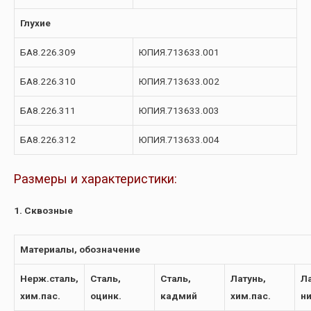
Глухие
БА8.226.309
ЮПИЯ.713633.001
БА8.226.310
ЮПИЯ.713633.002
БА8.226.311
ЮПИЯ.713633.003
БА8.226.312
ЮПИЯ.713633.004
Размеры и характеристики:
1. Сквозные
Материалы, обозначение
Нерж.сталь,
Сталь,
Сталь,
Латунь,
Ла
хим.пас.
оцинк.
кадмий
хим.пас.
н