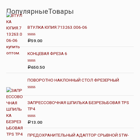
ПопулярныеТовары
ВТУЛКА ЮПИЯ.713263.006-06
О
59.00
Р
ц
е
н
КОНЦЕВАЯ ФРЕЗА 6
к
а
0
О
650.50
Р
и
ц
з
е
5
н
ПОВОРОТНО НАКЛОННЫЙ СТОЛ ФРЕЗЕРНЫЙ
к
а
0
О
и
ц
з
е
ЗАПРЕССОВОЧНАЯ ШПИЛЬКА БЕЗРЕЗЬБОВАЯ TPS
5
н
ТР4
к
а
0
и
О
13.00
Р
з
ц
5
е
н
ПРЕДОХРАНИТЕЛЬНЫЙ АДАПТОР СРЫВНОЙ STW-
к