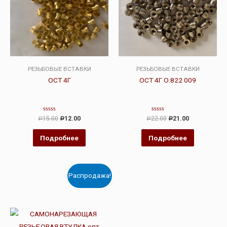
РЕЗЬБОВЫЕ ВСТАВКИ
РЕЗЬБОВЫЕ ВСТАВКИ
ОСТ 4Г
ОСТ 4Г О.822 009
Оценка
Оценка
15.00
12.00
22.00
21.00
Р
Р
Р
Р
0
0
из
из
5
5
Подробнее
Подробнее
Распродажа!