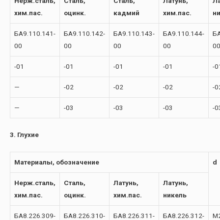
Нерж.сталь,
Сталь,
Сталь,
Латунь,
Ла
хим.пас.
оцинк.
кадмий
хим.пас.
н
БА9.110.141-
БА9.110.142-
БА9.110.143-
БА9.110.144-
БА
00
00
00
00
0
-01
-01
-01
-01
-0
—
-02
-02
-02
-0
—
-03
-03
-03
-0
3. Глухие
Материалы, обозначение
d
Нерж.сталь,
Сталь,
Латунь,
Латунь,
хим.пас.
оцинк.
хим.пас.
никель
БА8.226.309-
БА8.226.310-
БА8.226.311-
БА8.226.312-
М