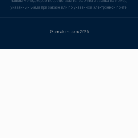
нашим менеджером посредством телефонного звонка на номер,
указанный Вами при заказе или по указанной электронной почте.
© armaton-spb.ru 2026