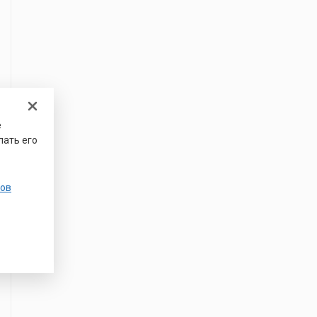
е
лать его
ов