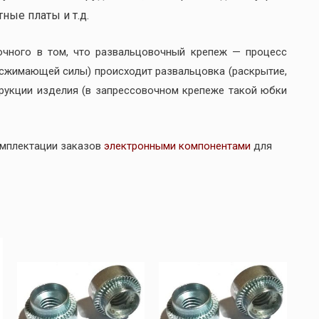
ные платы и т.д.
очного в том, что развальцовочный крепеж — процесс
(сжимающей силы) происходит развальцовка (раскрытие,
трукции изделия (в запрессовочном крепеже такой юбки
омплектации заказов
электронными компонентами
для