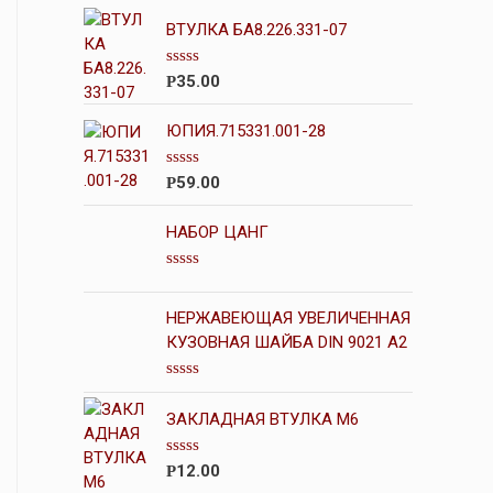
ВТУЛКА БА8.226.331-07
О
35.00
Р
ц
е
н
ЮПИЯ.715331.001-28
к
а
0
О
59.00
Р
и
ц
з
е
5
н
НАБОР ЦАНГ
к
а
0
О
и
ц
з
е
НЕРЖАВЕЮЩАЯ УВЕЛИЧЕННАЯ
5
н
КУЗОВНАЯ ШАЙБА DIN 9021 A2
к
а
0
О
и
ц
з
ЗАКЛАДНАЯ ВТУЛКА М6
е
5
н
к
О
12.00
Р
а
ц
0