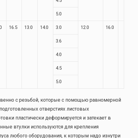
4.5
5.0
0
16.5
13.0
14.0
3.0
12.0
16.0
3.6
4.0
4.5
5.0
венно с резьбой, которые с помощью равномерной
подготовленных отверстиях листовых
отовки пластически деформируется и затекает в
нные втулки используются для крепления
пуса любого оборудования, к которым надо изнутри