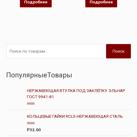
Подробнее
Подробнее
Поиск
ПопулярныеТовары
НЕРЖАВЕЮЩАЯ ВТУЛКА ПОД ЗАКЛЁПКУ ЭЛЬНАР
ГОСТ 9941-81
О
ц
КОЛЬЦЕВЫЕ ГАЙКИ RCLS-НЕРЖАВЕЮЩАЯ СТАЛЬ
е
н
к
О
а
32.00
Р
ц
0