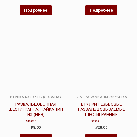
0
0
из
из
5
5
Подробнее
Подробнее
ВТУЛКА РАЗВАЛЬЦОВОЧНАЯ
ВТУЛКА РАЗВАЛЬЦОВОЧНАЯ
РАЗВАЛЬЦОВОЧНАЯ
ВТУЛКИ РЕЗЬБОВЫЕ
ШЕСТИГРАННАЯ ГАЙКА ТИП
РАЗВАЛЬЦОВЫВАЕМЫЕ
HX (HHB)
ШЕСТИГРАННЫЕ
Оценка
Оценка
Р
8.00
Р
28.00
4.50
0
из 5
из
5