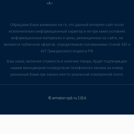
«А»
Обращаем Ваше внимание на то, что данный интернет-сайт носит
исключительно информационный характер и ни при каких условиях
информационные материалы и цены, размещенные на сайте, не
являются публичной офертой, определяемой положениями Статей 435 и
437 Гражданского кодекса РФ.
Ваш заказ, включая стоимость и наличие товара, будет подтвержден
нашим менеджером посредством телефонного звонка на номер,
указанный Вами при заказе или по указанной электронной почте.
© armaton-spb.ru 2026