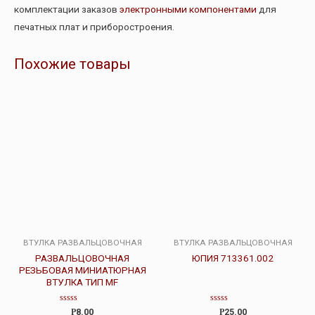
комплектации заказов
электронными компонентами
для
печатных плат и приборостроения.
Похожие товары
ВТУЛКА РАЗВАЛЬЦОВОЧНАЯ
ВТУЛКА РАЗВАЛЬЦОВОЧНАЯ
РАЗВАЛЬЦОВОЧНАЯ
ЮПИЯ 713361.002
РЕЗЬБОВАЯ МИНИАТЮРНАЯ
ВТУЛКА ТИП MF
Оценка
Оценка
Р
8.00
Р
25.00