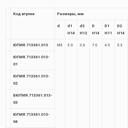
Код втулки
Размеры, мм
d
d1
d2
D
D1
D2
H14
H12
H14
H11
H14
ЮПИЯ.713361.013
М3
3.0
3.6
7.0
4.5
5.3
ЮПИЯ.713361.013-
01
ЮПИЯ.713361.013-
02
БЮПИЯ.713361.013-
03
ЮПИЯ.713361.013-
04