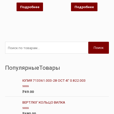
из
из
5
5
Подробнее
Подробнее
Поиск
ПопулярныеТовары
ЮПИЯ 713361.003-28 ОСТ 4Г 0.822.003
О
49.00
Р
ц
е
н
ВЕРТЛЮГ КОЛЬЦО ВИЛКА
к
а
0
О
480.00
Р