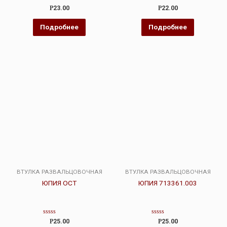
Оценка
Оценка
Р
23.00
Р
22.00
0
0
из
из
5
5
Подробнее
Подробнее
ВТУЛКА РАЗВАЛЬЦОВОЧНАЯ
ВТУЛКА РАЗВАЛЬЦОВОЧНАЯ
ЮПИЯ ОСТ
ЮПИЯ 713361.003
Оценка
Оценка
Р
25.00
Р
25.00
0
0