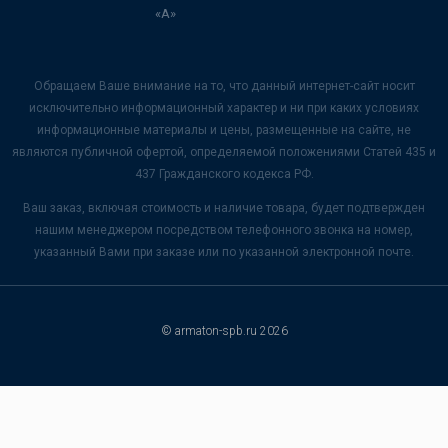
«А»
Обращаем Ваше внимание на то, что данный интернет-сайт носит
исключительно информационный характер и ни при каких условиях
информационные материалы и цены, размещенные на сайте, не
являются публичной офертой, определяемой положениями Статей 435 и
437 Гражданского кодекса РФ.
Ваш заказ, включая стоимость и наличие товара, будет подтвержден
нашим менеджером посредством телефонного звонка на номер,
указанный Вами при заказе или по указанной электронной почте.
© armaton-spb.ru 2026