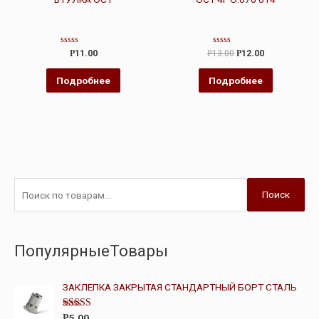
Оценка
Оценка
Р
11.00
Р
13.00
Р
12.00
0
0
из
из
5
5
Подробнее
Подробнее
Поиск
ПопулярныеТовары
ЗАКЛЕПКА ЗАКРЫТАЯ СТАНДАРТНЫЙ БОРТ СТАЛЬ
Оценка
5.00
Р