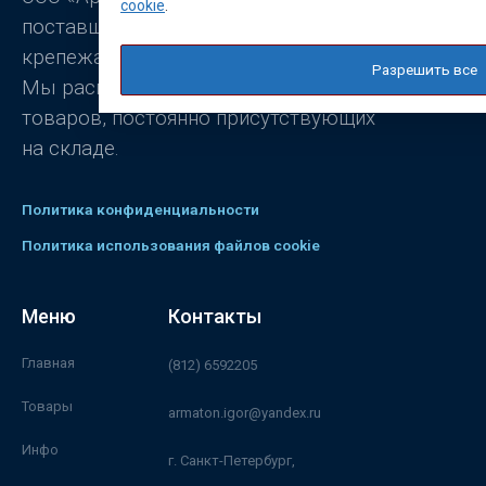
cookie
.
поставщиком заклёпок, промышленного
крепежа, станочной оснастки.
Разрешить все
Мы располагаем широким ассортиментом
товаров, постоянно присутствующих
на складе.
Политика конфиденциальности
Политика использования файлов cookie
Меню
Контакты
Главная
(812) 6592205
Товары
armaton.igor@yandex.ru
Инфо
г. Санкт-Петербург,