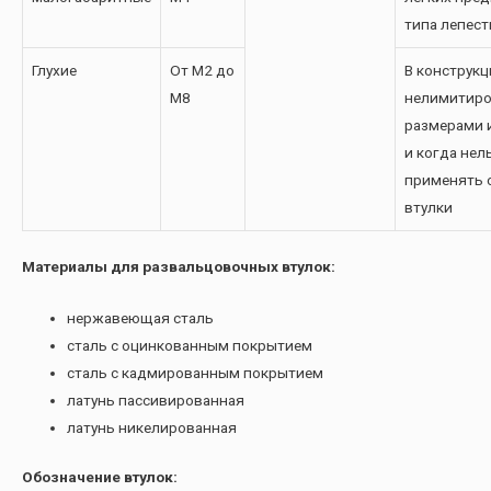
типа лепест
Глухие
От М2 до
В конструкц
М8
нелимитир
размерами 
и когда нел
применять 
втулки
Материалы для развальцовочных втулок:
нержавеющая сталь
сталь с оцинкованным покрытием
сталь с кадмированным покрытием
латунь пассивированная
латунь никелированная
Обозначение втулок: