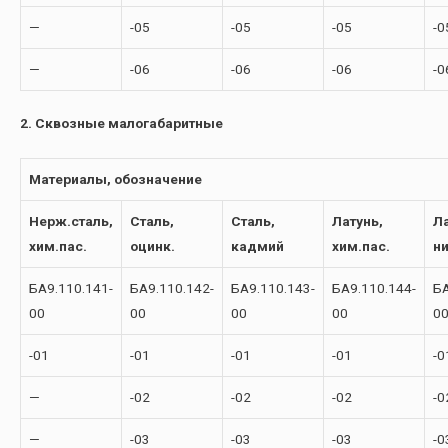
—
-05
-05
-05
-0
—
-06
-06
-06
-0
2. Сквозные малогабаритные
Материалы, обозначение
Нерж.сталь,
Сталь,
Сталь,
Латунь,
Ла
хим.пас.
оцинк.
кадмий
хим.пас.
н
БА9.110.141-
БА9.110.142-
БА9.110.143-
БА9.110.144-
БА
00
00
00
00
0
-01
-01
-01
-01
-0
—
-02
-02
-02
-0
—
-03
-03
-03
-0