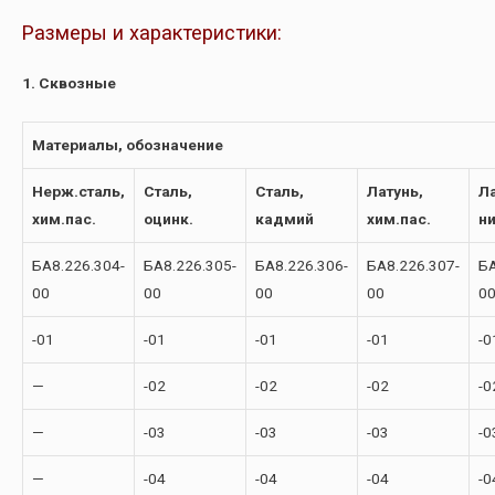
Размеры и характеристики:
1. Сквозные
Материалы, обозначение
Нерж.сталь,
Сталь,
Сталь,
Латунь,
Ла
хим.пас.
оцинк.
кадмий
хим.пас.
н
БА8.226.304-
БА8.226.305-
БА8.226.306-
БА8.226.307-
БА
00
00
00
00
0
-01
-01
-01
-01
-0
—
-02
-02
-02
-0
—
-03
-03
-03
-0
—
-04
-04
-04
-0