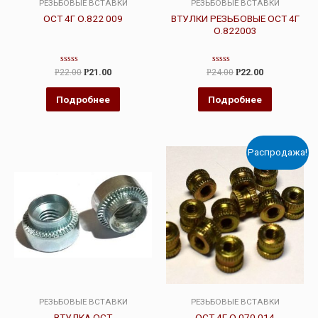
РЕЗЬБОВЫЕ ВСТАВКИ
РЕЗЬБОВЫЕ ВСТАВКИ
ОСТ 4Г О.822 009
ВТУЛКИ РЕЗЬБОВЫЕ ОСТ 4Г
О.822003
Оценка
Оценка
Р
22.00
Р
21.00
Р
24.00
Р
22.00
0
0
из
из
5
5
Подробнее
Подробнее
Распродажа!
РЕЗЬБОВЫЕ ВСТАВКИ
РЕЗЬБОВЫЕ ВСТАВКИ
ВТУЛКА ОСТ
ОСТ 4Г О.070 014