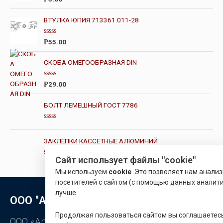
4.00
из 5
ВТУЛКА ЮПИЯ.713361.011-28
О
55.00
Р
ц
е
н
СКОБА ОМЕГООБРАЗНАЯ DIN
к
а
0
О
29.00
Р
и
ц
з
е
5
н
БОЛТ ЛЕМЕШНЫЙ ГОСТ 7786
к
а
0
О
и
ц
з
е
ЗАКЛЁПКИ КАССЕТНЫЕ АЛЮМИНИЙ
5
н
к
а
Сайт использует файлы "cookie"
О
0
ц
и
Мы используем
cookie
. Это позволяет нам анали
е
з
н
посетителей с сайтом (с помощью данных аналити
5
к
лучше.
а
ООО "Арматон"
0
и
з
Продолжая пользоваться сайтом вы соглашаетес
5
ООО «Арматон» является оптовым