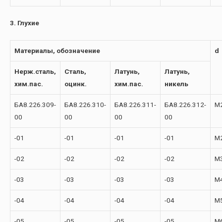
3. Глухие
Материалы, обозначение
d
Нерж.сталь,
Сталь,
Латунь,
Латунь,
хим.пас.
оцинк.
хим.пас.
никель
БА8.226.309-
БА8.226.310-
БА8.226.311-
БА8.226.312-
М
00
00
00
00
-01
-01
-01
-01
М2
-02
-02
-02
-02
М
-03
-03
-03
-03
М
-04
-04
-04
-04
М
-05
-05
-05
-05
М