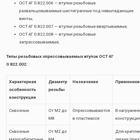
ОСТ 4Г 0.822.006 — втулки резьбовые
развальцовываемые шестигранные под невыпадающие
винты;
ОСТ 4Г 0.822.007 — втулки резьбовые ввертываемые;
ОСТ 4Г 0.822.008 — втулки резьбовые
запрессовываемые;
Типы резьбовых опрессовываемых втулок ОСТ 4Г
0.822.002:
Характерная
Диаметр
Назначение
Применени
особенность
резьбы
конструкции
Сквозные
От М2 до
Опрессовываются
В нагружен
М8
в пластмассе
конструкци
Сквозные
От М2 до
Для крепле
малогабаритные
М4
легких пре