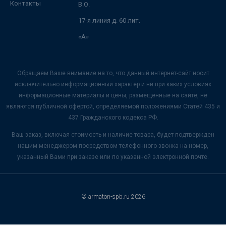
Контакты
В.О.
17-я линия д. 60 лит.
«А»
Обращаем Ваше внимание на то, что данный интернет-сайт носит
исключительно информационный характер и ни при каких условиях
информационные материалы и цены, размещенные на сайте, не
являются публичной офертой, определяемой положениями Статей 435 и
437 Гражданского кодекса РФ.
Ваш заказ, включая стоимость и наличие товара, будет подтвержден
нашим менеджером посредством телефонного звонка на номер,
указанный Вами при заказе или по указанной электронной почте.
© armaton-spb.ru 2026